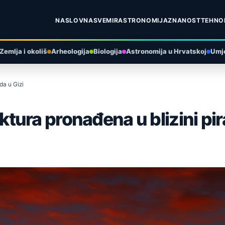
NASLOVNA
SVEMIR
ASTRONOMIJA
ZNANOST
TEHNO
Zemlja i okoliš
Arheologija
Biologija
Astronomija u Hrvatskoj
Umje
da u Gizi
ura pronađena u blizini pir