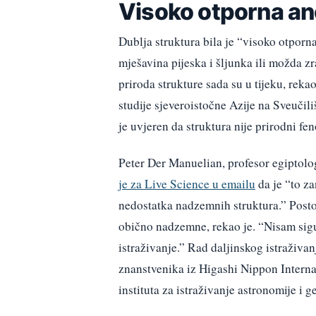
Visoko otporna an
Dublja struktura bila je “visoko otporn
mješavina pijeska i šljunka ili možda zr
priroda strukture sada su u tijeku, reka
studije sjeveroistočne Azije na Sveuči
je uvjeren da struktura nije prirodni fen
Peter Der Manuelian, profesor egiptolog
je za Live Science u emailu
da je “to za
nedostatka nadzemnih struktura.” Postoj
obično nadzemne, rekao je. “Nisam sigur
istraživanje.” Rad daljinskog istraživa
znanstvenika iz Higashi Nippon Interna
instituta za istraživanje astronomije i g