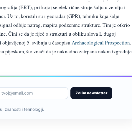
grafija (ERT), pri kojoj se električne struje šalju u zemlju i
aci. Uz to, koristili su i georadar (GPR), tehniku koja šalje
 signal odbije natrag, mapira podzemne strukture. Tim je otkrio
ne. Čini se da je riječ o strukturi u obliku slova L dugoj
i objavljenoj 5. svibnja u časopisu
Archaeological Prospection
.
na pijeskom, što znači da je naknadno zatrpana nakon izgradnje
Želim newsletter
, znanosti i tehnologiji.