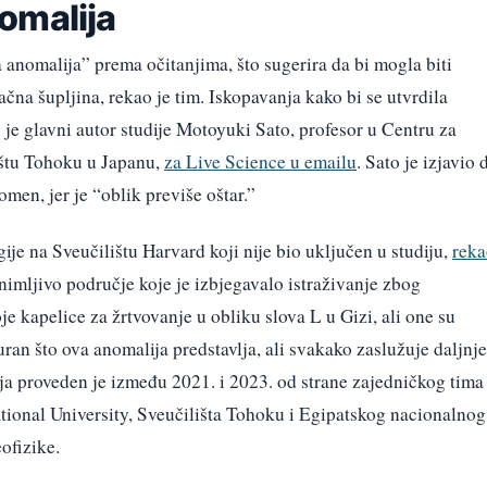
omalija
a anomalija” prema očitanjima, što sugerira da bi mogla biti
ačna šupljina, rekao je tim. Iskopavanja kako bi se utvrdila
o je glavni autor studije Motoyuki Sato, profesor u Centru za
lištu Tohoku u Japanu,
za Live Science u emailu
. Sato je izjavio 
omen, jer je “oblik previše oštar.”
ije na Sveučilištu Harvard koji nije bio uključen u studiju,
reka
nimljivo područje koje je izbjegavalo istraživanje zbog
e kapelice za žrtvovanje u obliku slova L u Gizi, ali one su
an što ova anomalija predstavlja, ali svakako zaslužuje daljnje
nja proveden je između 2021. i 2023. od strane zajedničkog tima
tional University, Sveučilišta Tohoku i Egipatskog nacionalnog
eofizike.