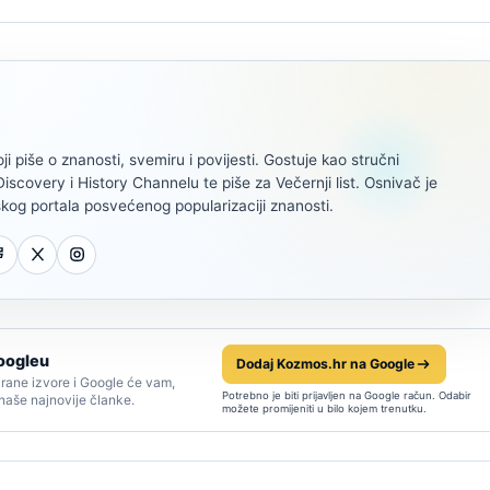
oji piše o znanosti, svemiru i povijesti. Gostuje kao stručni
scovery i History Channelu te piše za Večernji list. Osnivač je
kog portala posvećenog popularizaciji znanosti.
oogleu
Dodaj Kozmos.hr na Google
rane izvore i Google će vam,
Potrebno je biti prijavljen na Google račun. Odabir
 naše najnovije članke.
možete promijeniti u bilo kojem trenutku.