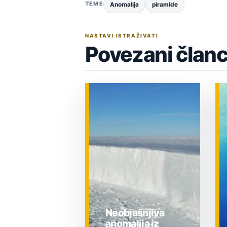
TEME
Anomalija
piramide
NASTAVI ISTRAŽIVATI
Povezani članc
Neobjašnjiva
anomalija iz