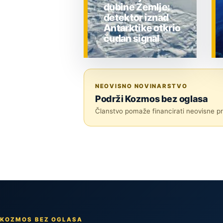
dubine Zemlje:
detektor iznad
Antarktike otkrio
čudan signal
ZNANOST
NEOVISNO NOVINARSTVO
Podrži Kozmos bez oglasa
Članstvo pomaže financirati neovisne pri
KOZMOS BEZ OGLASA