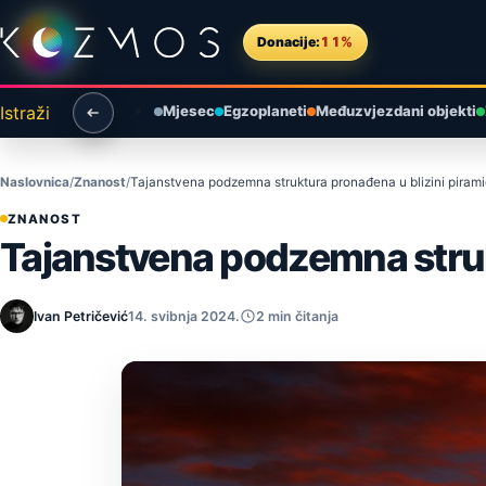
Preskoči na sadržaj
Donacije:
11%
Istraži
Mjesec
Egzoplaneti
Međuzvjezdani objekti
Naslovnica
Znanost
Tajanstvena podzemna struktura pronađena u blizini pirami
ZNANOST
Tajanstvena podzemna strukt
Ivan Petričević
14. svibnja 2024.
2 min čitanja