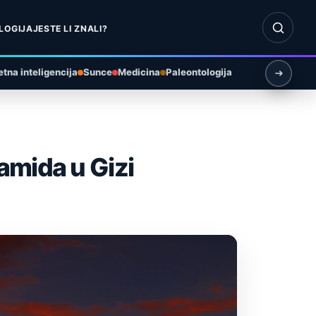
Otvori pr
LOGIJA
JESTE LI ZNALI?
tna inteligencija
Sunce
Medicina
Paleontologija
amida u Gizi