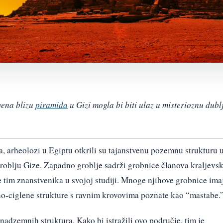
vena blizu
piramida
u Gizi mogla bi biti ulaz u misterioznu dubl
ja, arheolozi u Egiptu otkrili su tajanstvenu pozemnu strukturu 
oblju Gize. Zapadno groblje sadrži grobnice članova kraljevs
je tim znanstvenika u svojoj studiji. Mnoge njihove grobnice ima
o-ciglene strukture s ravnim krovovima poznate kao “mastabe.
nadzemnih struktura. Kako bi istražili ovo područje, tim je