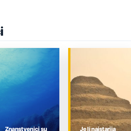
i
Znanstvenici su
Je li najstarija