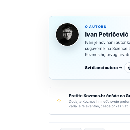
O AUTORU
Ivan Petričević
Ivan je novinar i autor k
sugovornik na Science Di
Kozmos.hr, prvog hrvats
Svi članci autora
Pratite Kozmos.hr češće na G
Dodajte Kozmos.hr među svoje preferi
kada je relevantno, češće prikazivati