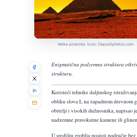
Velika piramida. Izvor: Depositphotos.com.
Enigmatična podzemna struktura otkri
strukturu.
Koristeći tehnike daljinskog istraživan
obliku slova L na zapadnom drevnom gr
obitelji i visokih dužnosnika, napisao 
nadzemne pravokutne kamene ili glinen
U središtu groblja postoji područje bez 