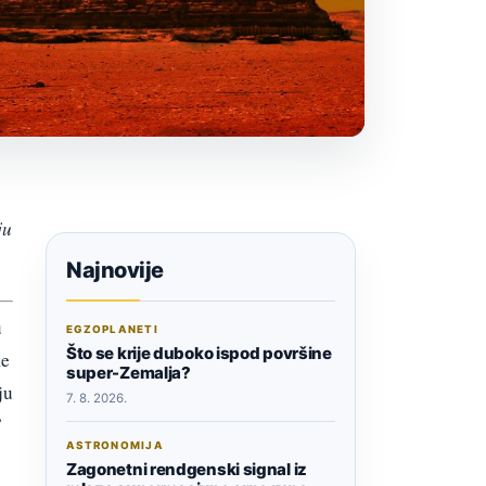
ju
Najnovije
u
EGZOPLANETI
Što se krije duboko ispod površine
ke
super-Zemalja?
ju
7. 8. 2026.
”
ASTRONOMIJA
Zagonetni rendgenski signal iz