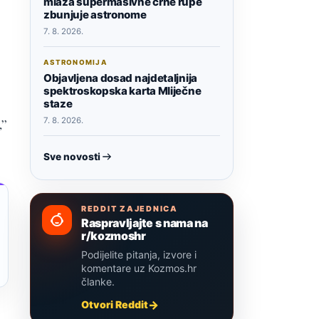
mlaza supermasivne crne rupe
zbunjuje astronome
7. 8. 2026.
ASTRONOMIJA
Objavljena dosad najdetaljnija
spektroskopska karta Mliječne
staze
7. 8. 2026.
,”
Sve novosti
REDDIT ZAJEDNICA
Raspravljajte s nama na
r/kozmoshr
Podijelite pitanja, izvore i
komentare uz Kozmos.hr
članke.
Otvori Reddit