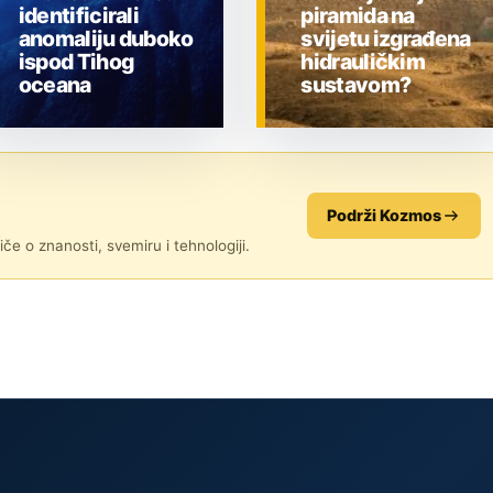
identificirali
piramida na
anomaliju duboko
svijetu izgrađena
ispod Tihog
hidrauličkim
oceana
sustavom?
ZNANOST
ZNANOST
Podrži Kozmos
če o znanosti, svemiru i tehnologiji.