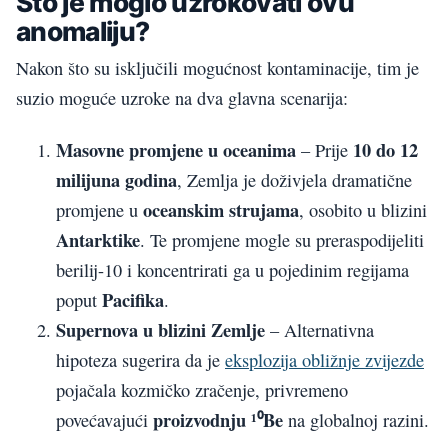
Što je moglo uzrokovati ovu
anomaliju?
Nakon što su isključili mogućnost kontaminacije, tim je
suzio moguće uzroke na dva glavna scenarija:
Masovne promjene u oceanima
10 do 12
– Prije
milijuna godina
, Zemlja je doživjela dramatične
oceanskim strujama
promjene u
, osobito u blizini
Antarktike
. Te promjene mogle su preraspodijeliti
berilij-10 i koncentrirati ga u pojedinim regijama
Pacifika
poput
.
Supernova u blizini Zemlje
– Alternativna
hipoteza sugerira da je
eksplozija obližnje zvijezde
pojačala kozmičko zračenje, privremeno
proizvodnju ¹⁰Be
povećavajući
na globalnoj razini.