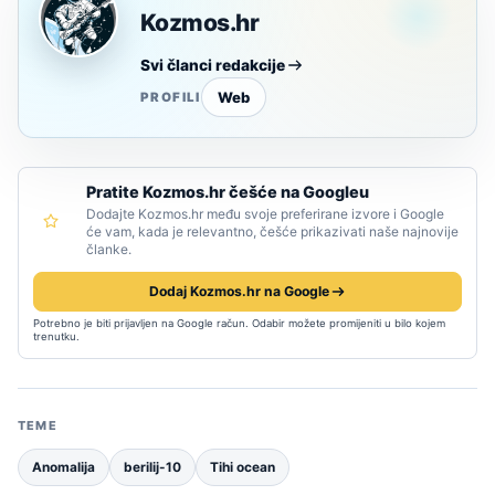
Kozmos.hr
Svi članci redakcije
Web
PROFILI
Pratite Kozmos.hr češće na Googleu
Dodajte Kozmos.hr među svoje preferirane izvore i Google
će vam, kada je relevantno, češće prikazivati naše najnovije
članke.
Dodaj Kozmos.hr na Google
Potrebno je biti prijavljen na Google račun. Odabir možete promijeniti u bilo kojem
trenutku.
TEME
Anomalija
berilij-10
Tihi ocean