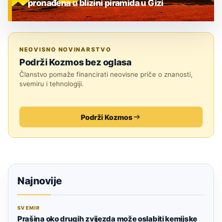
pronađena u blizini piramida u Gizi
ZNANOST
NEOVISNO NOVINARSTVO
Podrži Kozmos bez oglasa
Članstvo pomaže financirati neovisne priče o znanosti,
svemiru i tehnologiji.
Podrži Kozmos
Najnovije
SVEMIR
Prašina oko drugih zvijezda može oslabiti kemijske