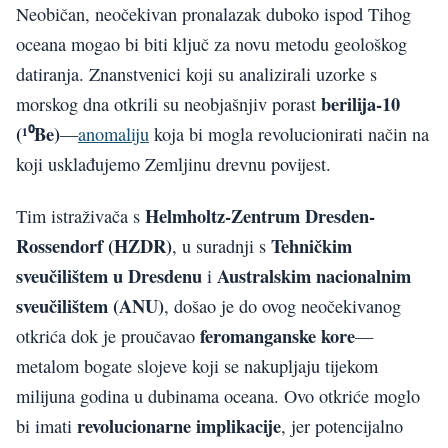
Neobičan, neočekivan pronalazak duboko ispod Tihog
oceana mogao bi biti ključ za novu metodu geološkog
datiranja. Znanstvenici koji su analizirali uzorke s
berilija-10
morskog dna otkrili su neobjašnjiv porast
(¹⁰Be)
—
anomaliju
koja bi mogla revolucionirati način na
koji usklađujemo Zemljinu drevnu povijest.
Helmholtz-Zentrum Dresden-
Tim istraživača s
Rossendorf (HZDR)
Tehničkim
, u suradnji s
sveučilištem u Dresdenu
Australskim nacionalnim
i
sveučilištem (ANU)
, došao je do ovog neočekivanog
feromanganske kore
otkrića dok je proučavao
—
metalom bogate slojeve koji se nakupljaju tijekom
milijuna godina u dubinama oceana. Ovo otkriće moglo
revolucionarne implikacije
bi imati
, jer potencijalno