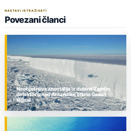
NASTAVI ISTRAŽIVATI
Povezani članci
Neobjašnjiva anomalija iz dubine Zemlje:
detektor iznad Antarktike otkrio čudan
signal
ZNANOST