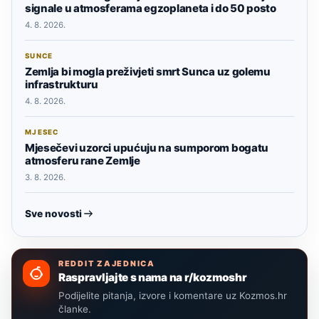
signale u atmosferama egzoplaneta i do 50 posto
4. 8. 2026.
SUNCE
Zemlja bi mogla preživjeti smrt Sunca uz golemu
infrastrukturu
4. 8. 2026.
MJESEC
Mjesečevi uzorci upućuju na sumporom bogatu
atmosferu rane Zemlje
3. 8. 2026.
Sve novosti
REDDIT ZAJEDNICA
Raspravljajte s nama na r/kozmoshr
Podijelite pitanja, izvore i komentare uz Kozmos.hr
članke.