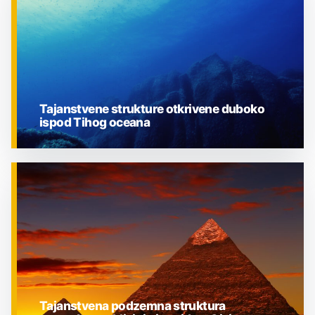
Tajanstvene strukture otkrivene duboko
ispod Tihog oceana
ZNANOST
Tajanstvena podzemna struktura