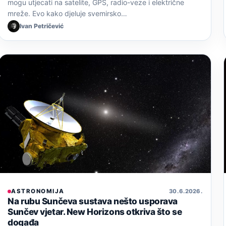
mogu utjecati na satelite, GPS, radio-veze i električne
mreže. Evo kako djeluje svemirsko…
Ivan Petričević
ASTRONOMIJA
30. 6. 2026.
Na rubu Sunčeva sustava nešto usporava
Sunčev vjetar. New Horizons otkriva što se
događa