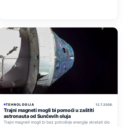
TEHNOLOGIJA
12. 7. 2026.
Trajni magneti mogli bi pomoći u zaštiti
astronauta od Sunčevih oluja
Trajni magneti mogli bi bez potrošnje energije skretati dio