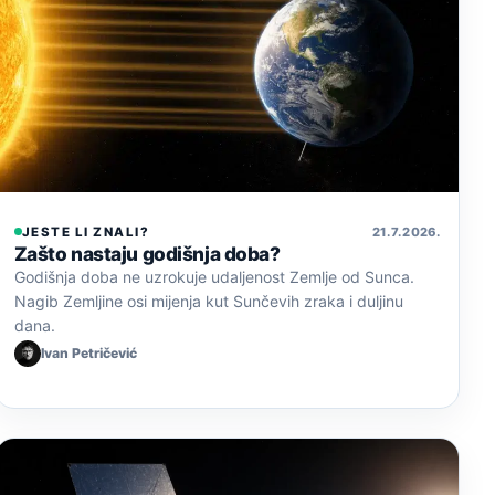
JESTE LI ZNALI?
21. 7. 2026.
Zašto nastaju godišnja doba?
Godišnja doba ne uzrokuje udaljenost Zemlje od Sunca.
Nagib Zemljine osi mijenja kut Sunčevih zraka i duljinu
dana.
Ivan Petričević