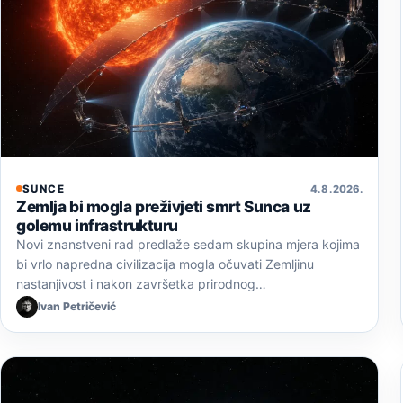
SUNCE
4. 8. 2026.
Zemlja bi mogla preživjeti smrt Sunca uz
golemu infrastrukturu
Novi znanstveni rad predlaže sedam skupina mjera kojima
bi vrlo napredna civilizacija mogla očuvati Zemljinu
nastanjivost i nakon završetka prirodnog…
Ivan Petričević