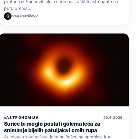
protona iz Sunčevih oluja i pomoći zaštititi astronaute na
putu prema…
Ivan Petričević
ASTRONOMIJA
29. 6. 2026.
Sunce bi moglo postati golema leća za
snimanje bijelih patuljaka i crnih rupa
Sunčeva gravitacijska leća najčešće se spominje kao