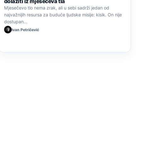
dolaziti iz mjesečeva tla
Mjesečevo tlo nema zrak, ali u sebi sadrži jedan od
najvažnijih resursa za buduće ljudske misije: kisik. On nije
dostupan…
Ivan Petričević