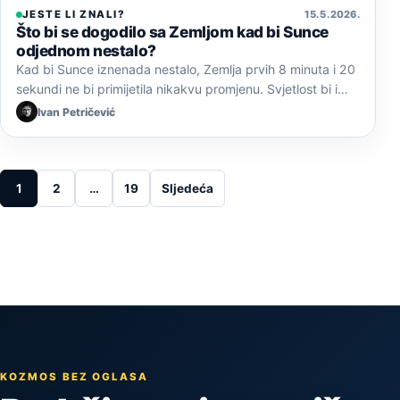
JESTE LI ZNALI?
15. 5. 2026.
Što bi se dogodilo sa Zemljom kad bi Sunce
odjednom nestalo?
Kad bi Sunce iznenada nestalo, Zemlja prvih 8 minuta i 20
sekundi ne bi primijetila nikakvu promjenu. Svjetlost bi i…
Ivan Petričević
Posts pagination
1
2
…
19
Sljedeća
KOZMOS BEZ OGLASA