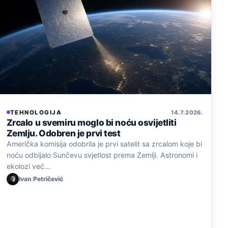
TEHNOLOGIJA
14. 7. 2026.
Zrcalo u svemiru moglo bi noću osvijetliti
Zemlju. Odobren je prvi test
Američka komisija odobrila je prvi satelit sa zrcalom koje bi
noću odbijalo Sunčevu svjetlost prema Zemlji. Astronomi i
ekolozi već…
Ivan Petričević