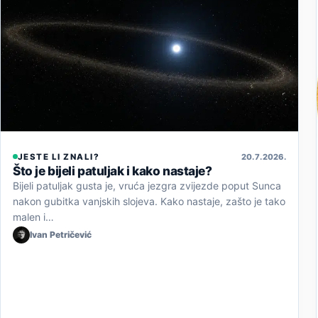
JESTE LI ZNALI?
20. 7. 2026.
Što je bijeli patuljak i kako nastaje?
Bijeli patuljak gusta je, vruća jezgra zvijezde poput Sunca
nakon gubitka vanjskih slojeva. Kako nastaje, zašto je tako
malen i…
Ivan Petričević