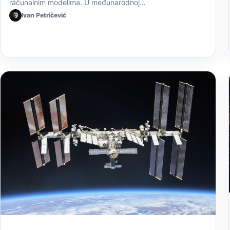
računalnim modelima. U međunarodnoj…
Ivan Petričević