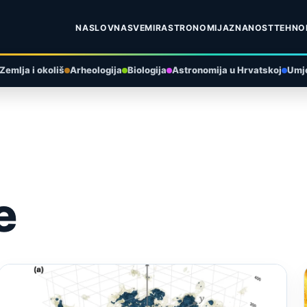
NASLOVNA
SVEMIR
ASTRONOMIJA
ZNANOST
TEHNO
Zemlja i okoliš
Arheologija
Biologija
Astronomija u Hrvatskoj
Umje
e