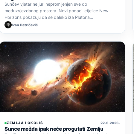
Sunčev vjetar ne juri nepromijenjen sve do
međuzvjezdanog prostora. Novi podaci letjelice New
Horizons pokazuju da se daleko iza Plutona…
Ivan Petričević
ZEMLJA I OKOLIŠ
22. 6. 2026.
Sunce možda ipak neće progutati Zemlju