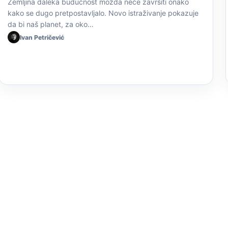
Zemljina daleka budućnost možda neće završiti onako
kako se dugo pretpostavljalo. Novo istraživanje pokazuje
da bi naš planet, za oko…
Ivan Petričević