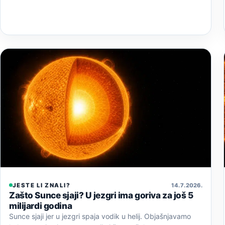
JESTE LI ZNALI?
14. 7. 2026.
Zašto Sunce sjaji? U jezgri ima goriva za još 5
milijardi godina
Sunce sjaji jer u jezgri spaja vodik u helij. Objašnjavamo