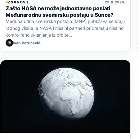
ZNANOST
29. 6. 2026.
Zašto NASA ne može jednostavno poslati
Međunarodnu svemirsku postaju u Sunce?
Međunarodna svemirska postaja (MNP) približava se kraju
radnog vijeka, a NASA i njezini partneri pripremaju njezino
kontrolirano uklanjanje iz orbite…
Ivan Petričević