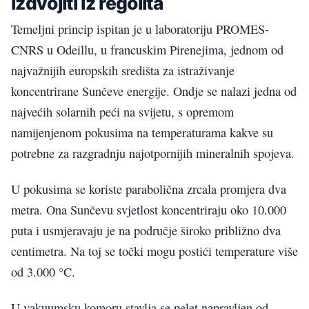
izdvojiti iz regolita
Temeljni princip ispitan je u laboratoriju PROMES-
CNRS u Odeillu, u francuskim Pirenejima, jednom od
najvažnijih europskih središta za istraživanje
koncentrirane Sunčeve energije. Ondje se nalazi jedna od
najvećih solarnih peći na svijetu, s opremom
namijenjenom pokusima na temperaturama kakve su
potrebne za razgradnju najotpornijih mineralnih spojeva.
U pokusima se koriste parabolična zrcala promjera dva
metra. Ona Sunčevu svjetlost koncentriraju oko 10.000
puta i usmjeravaju je na područje široko približno dva
centimetra. Na toj se točki mogu postići temperature više
od 3.000 °C.
U vakuumsku komoru stavlja se pelet napravljen od