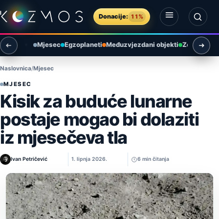
Preskoči na sadržaj
Donacije:
11%
Otvori izbornik
Otvori pretragu
Mjesec
Egzoplaneti
Međuzvjezdani objekti
Zemlja i ok
Naslovnica
Mjesec
MJESEC
Kisik za buduće lunarne
postaje mogao bi dolaziti
iz mjesečeva tla
Ivan Petričević
1. lipnja 2026.
6 min čitanja