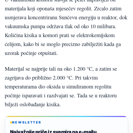
materijala koji oponaša mjesečev regolit. Zrcalo zatim
usmjerava koncentriranu Sunčevu energiju u reaktor, dok
vakuumska pumpa održava tlak od oko 10 milibara.
Količina kisika u komori prati se elektrokemijskom
ćelijom, kako bi se moglo precizno zabilježiti kada ga
uzorak počinje otpuštati.
Materijal se najprije tali na oko 1.200 °C, a zatim se
zagrijava do približno 2.000 °C. Pri takvim
temperaturama dio oksida u simuliranom regolitu
počinje isparavati i razdvajati se. Tada se u reaktoru
bilježi oslobađanje kisika.
NEWSLETTER
Najvažnije priče iz svemira na e-mailu.