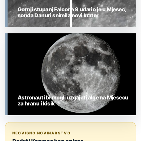
Gornji stupanj Falcona 9 udario je u Mjesec,
sonda Danuri snimila novi krater
MJESEC
Astronauti bi mogli uzgajati alge na Mjesecu
za hranu i kisik
MJESEC
NEOVISNO NOVINARSTVO