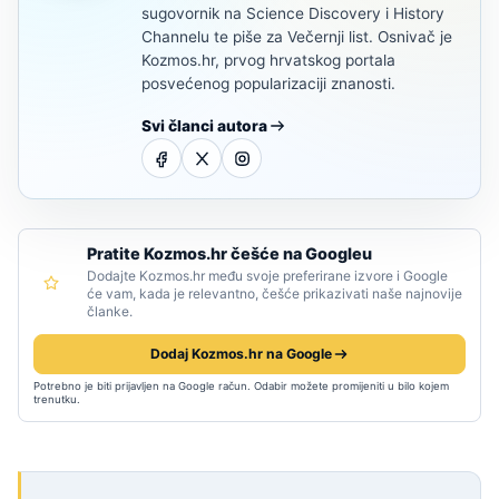
sugovornik na Science Discovery i History
Channelu te piše za Večernji list. Osnivač je
Kozmos.hr, prvog hrvatskog portala
posvećenog popularizaciji znanosti.
Svi članci autora
Pratite Kozmos.hr češće na Googleu
Dodajte Kozmos.hr među svoje preferirane izvore i Google
će vam, kada je relevantno, češće prikazivati naše najnovije
članke.
Dodaj Kozmos.hr na Google
Potrebno je biti prijavljen na Google račun. Odabir možete promijeniti u bilo kojem
trenutku.