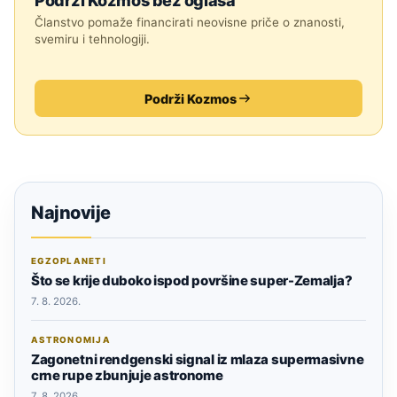
Podrži Kozmos bez oglasa
Članstvo pomaže financirati neovisne priče o znanosti,
svemiru i tehnologiji.
Podrži Kozmos
Najnovije
EGZOPLANETI
Što se krije duboko ispod površine super-Zemalja?
7. 8. 2026.
ASTRONOMIJA
Zagonetni rendgenski signal iz mlaza supermasivne
crne rupe zbunjuje astronome
7. 8. 2026.