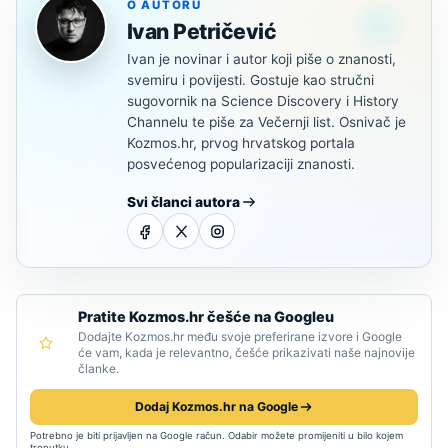
O AUTORU
Ivan Petričević
Ivan je novinar i autor koji piše o znanosti,
svemiru i povijesti. Gostuje kao stručni
sugovornik na Science Discovery i History
Channelu te piše za Večernji list. Osnivač je
Kozmos.hr, prvog hrvatskog portala
posvećenog popularizaciji znanosti.
Svi članci autora
Pratite Kozmos.hr češće na Googleu
Dodajte Kozmos.hr među svoje preferirane izvore i Google
će vam, kada je relevantno, češće prikazivati naše najnovije
članke.
Dodaj Kozmos.hr na Google
Potrebno je biti prijavljen na Google račun. Odabir možete promijeniti u bilo kojem
trenutku.