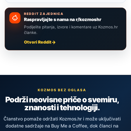
REDDIT ZAJEDNICA
Raspravljajte s nama na r/kozmoshr
Podijelite pitanja, izvore i komentare uz Kozmos.hr
članke.
Otvori Reddit
KOZMOS BEZ OGLASA
Podrži neovisne priče o svemiru,
znanosti i tehnologiji.
Članstvo pomaže održati Kozmos.hr i može uključivati
dodatne sadržaje na Buy Me a Coffee, dok članci na