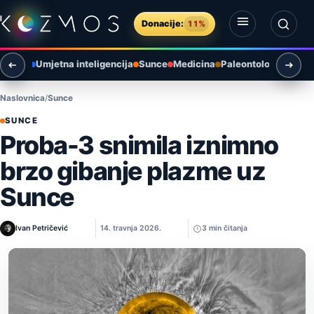
Preskoči na sadržaj
Donacije:
11%
Otvori izbornik
Otvori pretragu
vatskoj
Umjetna inteligencija
Sunce
Medicina
Paleontologija
Naslovnica
Sunce
SUNCE
Proba-3 snimila iznimno
brzo gibanje plazme uz
Sunce
Ivan Petričević
14. travnja 2026.
3 min čitanja