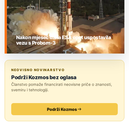
Nakon mjesec dana ESA opet uspostavila
vezu s Probom-3
SUNCE
NEOVISNO NOVINARSTVO
Podrži Kozmos bez oglasa
Članstvo pomaže financirati neovisne priče o znanosti,
svemiru i tehnologiji.
Podrži Kozmos