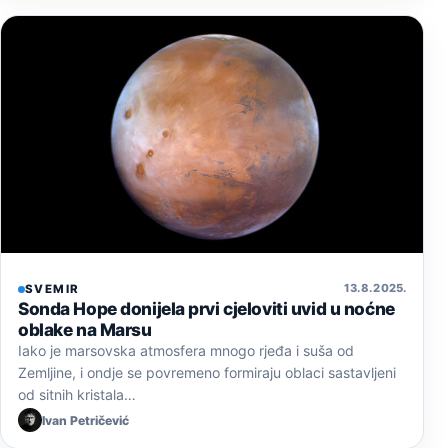
13. 8. 2025.
SVEMIR
Sonda Hope donijela prvi cjeloviti uvid u noćne
oblake na Marsu
Iako je marsovska atmosfera mnogo rjeđa i suša od
Zemljine, i ondje se povremeno formiraju oblaci sastavljeni
od sitnih kristala…
Ivan Petričević