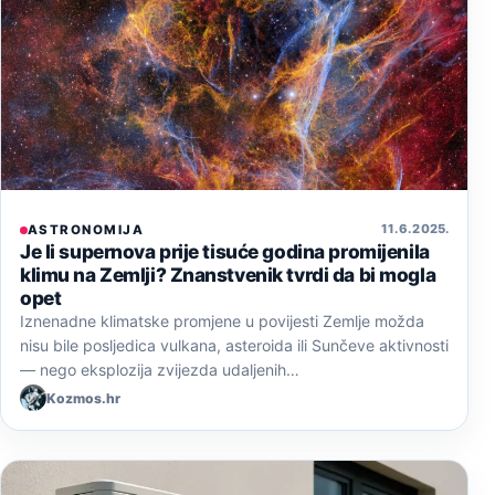
11. 6. 2025.
ASTRONOMIJA
Je li supernova prije tisuće godina promijenila
klimu na Zemlji? Znanstvenik tvrdi da bi mogla
opet
Iznenadne klimatske promjene u povijesti Zemlje možda
nisu bile posljedica vulkana, asteroida ili Sunčeve aktivnosti
— nego eksplozija zvijezda udaljenih…
Kozmos.hr