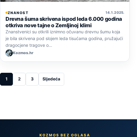
14. 1. 2025.
ZNANOST
Drevna šuma skrivena ispod leda 6.000 godina
otkriva nove tajne o Zemljinoj klimi
Znanstvenici su otkrili iznimno očuvanu drevnu šumu koja
je bila skrivena pod slojem leda tisućama godina, pružajući
dragocjene tragove o…
Kozmos.hr
Posts pagination
1
2
3
Sljedeća
KOZMOS BEZ OGLASA