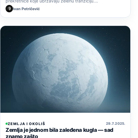
prekretnice koje ubrzavaju zelenu tranziciju.…
Ivan Petričević
29. 7. 2025.
ZEMLJA I OKOLIŠ
Zemlja je jednom bila zaleđena kugla — sad
znamo zašto