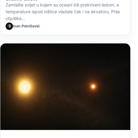
Zamislite svijet u kojem su oceani bili prekriveni ledom, a
temperature ispod ništice vladale čak i na ekvatoru. Prije
otprilike…
Ivan Petričević