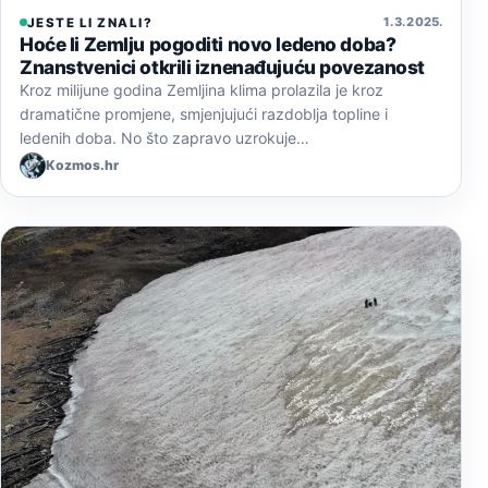
1. 3. 2025.
JESTE LI ZNALI?
Hoće li Zemlju pogoditi novo ledeno doba?
Znanstvenici otkrili iznenađujuću povezanost
Kroz milijune godina Zemljina klima prolazila je kroz
dramatične promjene, smjenjujući razdoblja topline i
ledenih doba. No što zapravo uzrokuje…
Kozmos.hr