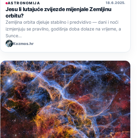
18. 6. 2025.
ASTRONOMIJA
Jesu li lutajuće zvijezde mijenjale Zemljinu
orbitu?
Zemljina orbita djeluje stabilno i predvidivo — dani i noći
izmjenjuju se pravilno, godišnja doba dolaze na vrijeme, a
Sunce…
Kozmos.hr