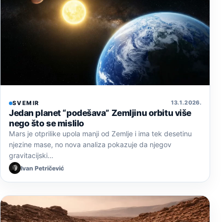
13. 1. 2026.
SVEMIR
Jedan planet “podešava” Zemljinu orbitu više
nego što se mislilo
Mars je otprilike upola manji od Zemlje i ima tek desetinu
njezine mase, no nova analiza pokazuje da njegov
gravitacijski…
Ivan Petričević