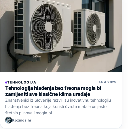
14. 4. 2025.
TEHNOLOGIJA
Tehnologija hlađenja bez freona mogla bi
zamijeniti sve klasične klima uređaje
Znanstvenici iz Slovenije razvili su inovativnu tehnologiju
hlađenja bez freona koja koristi čvrste metale umjesto
štetnih plinova i mogla bi…
Kozmos.hr