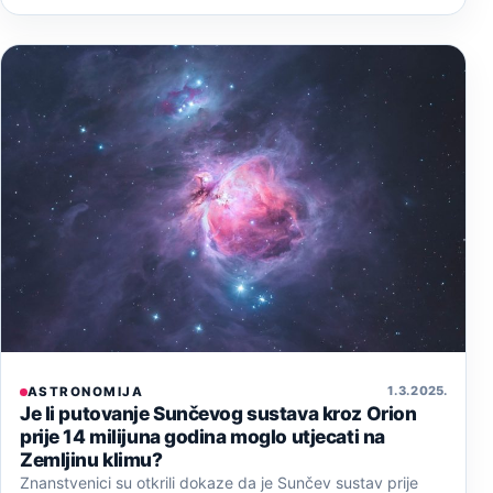
1. 3. 2025.
ASTRONOMIJA
Je li putovanje Sunčevog sustava kroz Orion
prije 14 milijuna godina moglo utjecati na
Zemljinu klimu?
Znanstvenici su otkrili dokaze da je Sunčev sustav prije