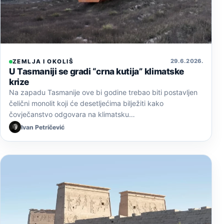
29. 6. 2026.
ZEMLJA I OKOLIŠ
U Tasmaniji se gradi “crna kutija” klimatske
krize
Na zapadu Tasmanije ove bi godine trebao biti postavljen
čelični monolit koji će desetljećima bilježiti kako
čovječanstvo odgovara na klimatsku…
Ivan Petričević