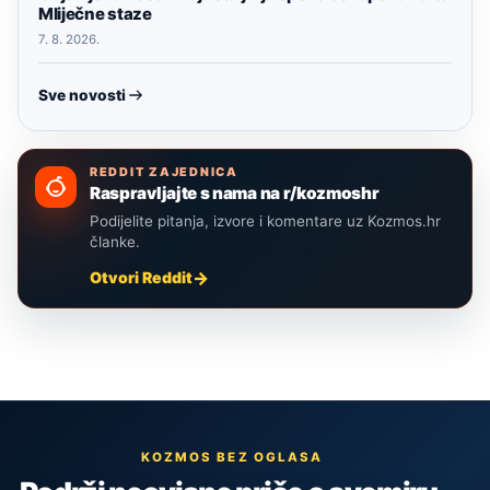
Mliječne staze
7. 8. 2026.
Sve novosti
REDDIT ZAJEDNICA
Raspravljajte s nama na r/kozmoshr
Podijelite pitanja, izvore i komentare uz Kozmos.hr
članke.
Otvori Reddit
KOZMOS BEZ OGLASA