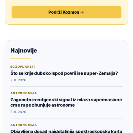
Podrži Kozmos
Najnovije
EGZOPLANETI
Što se krije duboko ispod površine super-Zemalja?
7. 8. 2026.
ASTRONOMIJA
Zagonetni rendgenski signal iz mlaza supermasivne
crne rupe zbunjuje astronome
7. 8. 2026.
ASTRONOMIJA
Objavljena dosad najdetaljnija spektroskopska karta