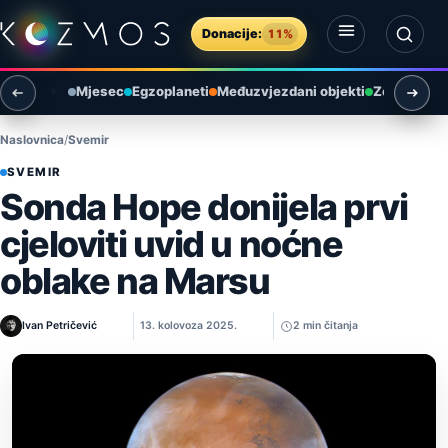
Preskoči na sadržaj
Donacije:
11%
Otvori izbornik
Otvori pretragu
Mjesec
Egzoplaneti
Međuzvjezdani objekti
Zemlja i ok
Naslovnica
Svemir
SVEMIR
Sonda Hope donijela prvi
cjeloviti uvid u noćne
oblake na Marsu
Ivan Petričević
13. kolovoza 2025.
2 min čitanja