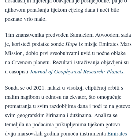
dosadašnjih mjerenja obavljena je poslijepodne, pa je o
njihovom ponašanju tijekom cijelog dana i noći bilo
poznato vrlo malo.
Tim znanstvenika predvođen Samuelom Atwoodom sada
Hope
je, koristeći podatke sonde
iz misije Emirates Mars
Mission, dobio prvi sveobuhvatni uvid u noćne oblake
na Crvenom planetu. Rezultati istraživanja objavljeni su
Journal of Geophysical Research: Planets
u časopisu
.
Sonda se od 2021. nalazi u visokoj, eliptičnoj orbiti s
malim nagibom u odnosu na ekvator, što omogućuje
promatranja u svim razdobljima dana i noći te na gotovo
svim geografskim širinama i dužinama. Analiza se
temeljila na podacima prikupljenima tijekom gotovo
dviju marsovskih godina pomoću instrumenta
Emirates