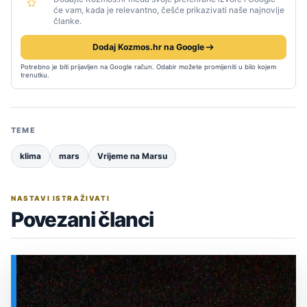
će vam, kada je relevantno, češće prikazivati naše najnovije
članke.
Dodaj Kozmos.hr na Google
Potrebno je biti prijavljen na Google račun. Odabir možete promijeniti u bilo kojem
trenutku.
TEME
klima
mars
Vrijeme na Marsu
NASTAVI ISTRAŽIVATI
Povezani članci