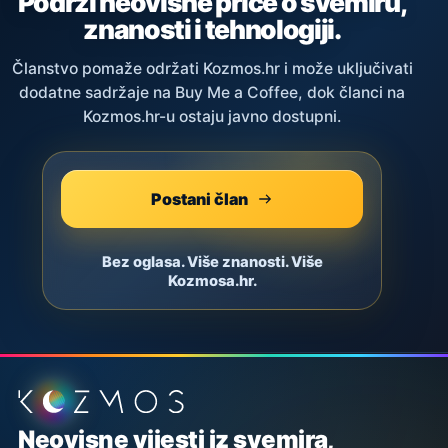
Podrži neovisne priče o svemiru,
znanosti i tehnologiji.
Članstvo pomaže održati Kozmos.hr i može uključivati
dodatne sadržaje na Buy Me a Coffee, dok članci na
Kozmos.hr-u ostaju javno dostupni.
Postani član
Bez oglasa. Više znanosti. Više
Kozmosa.hr.
Podnožje stranice
Neovisne vijesti iz svemira,