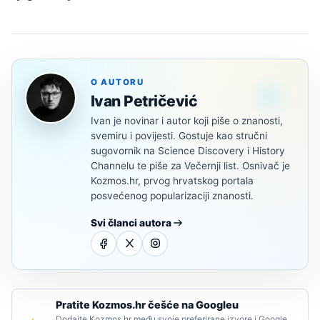
O AUTORU
Ivan Petričević
Ivan je novinar i autor koji piše o znanosti,
svemiru i povijesti. Gostuje kao stručni
sugovornik na Science Discovery i History
Channelu te piše za Večernji list. Osnivač je
Kozmos.hr, prvog hrvatskog portala
posvećenog popularizaciji znanosti.
Svi članci autora
Pratite Kozmos.hr češće na Googleu
Dodajte Kozmos.hr među svoje preferirane izvore i Google