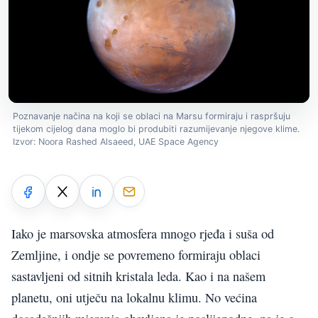
Poznavanje načina na koji se oblaci na Marsu formiraju i raspršuju
tijekom cijelog dana moglo bi produbiti razumijevanje njegove klime.
Izvor: Noora Rashed Alsaeed, UAE Space Agency
Iako je marsovska atmosfera mnogo rjeđa i suša od
Zemljine, i ondje se povremeno formiraju oblaci
sastavljeni od sitnih kristala leda. Kao i na našem
planetu, oni utječu na lokalnu klimu. No većina