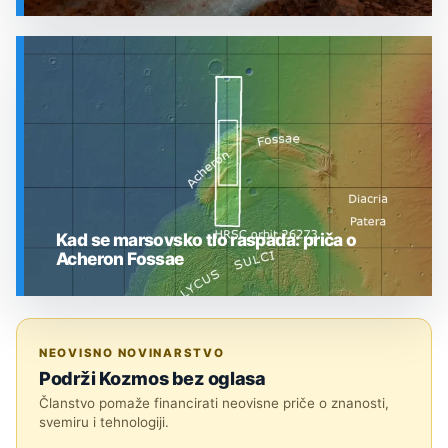
SVEMIR
Kad se marsovsko tlo raspada: priča o
Acheron Fossae
SVEMIR
NEOVISNO NOVINARSTVO
Podrži Kozmos bez oglasa
Članstvo pomaže financirati neovisne priče o znanosti,
svemiru i tehnologiji.