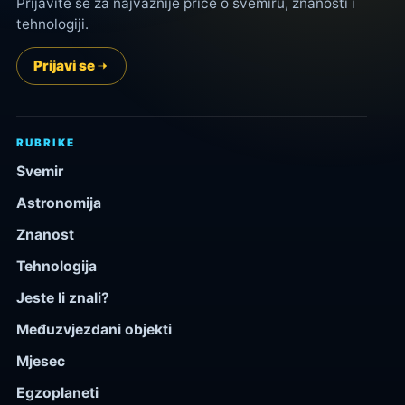
Prijavite se za najvažnije priče o svemiru, znanosti i
tehnologiji.
Prijavi se
RUBRIKE
Svemir
Astronomija
Znanost
Tehnologija
Jeste li znali?
Međuzvjezdani objekti
Mjesec
Egzoplaneti