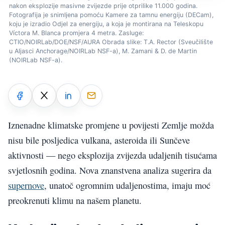
nakon eksplozije masivne zvijezde prije otprilike 11.000 godina.
Fotografija je snimljena pomoću Kamere za tamnu energiju (DECam),
koju je izradio Odjel za energiju, a koja je montirana na Teleskopu
Víctora M. Blanca promjera 4 metra. Zasluge:
CTIO/NOIRLab/DOE/NSF/AURA Obrada slike: T.A. Rector (Sveučilište
u Aljasci Anchorage/NOIRLab NSF-a), M. Zamani & D. de Martin
(NOIRLab NSF-a).
Iznenadne klimatske promjene u povijesti Zemlje možda
nisu bile posljedica vulkana, asteroida ili Sunčeve
aktivnosti — nego eksplozija zvijezda udaljenih tisućama
svjetlosnih godina. Nova znanstvena analiza sugerira da
supernove
, unatoč ogromnim udaljenostima, imaju moć
preokrenuti klimu na našem planetu.