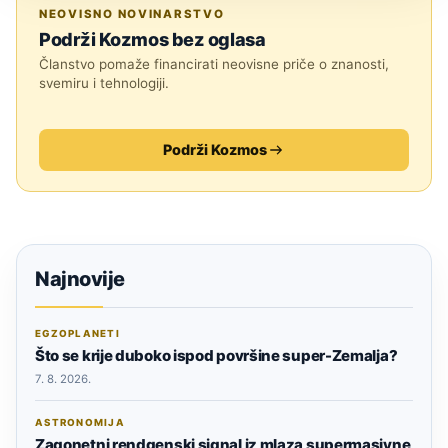
ASTRONOMIJA
NEOVISNO NOVINARSTVO
Podrži Kozmos bez oglasa
Članstvo pomaže financirati neovisne priče o znanosti,
svemiru i tehnologiji.
Podrži Kozmos
Najnovije
EGZOPLANETI
Što se krije duboko ispod površine super-Zemalja?
7. 8. 2026.
ASTRONOMIJA
Zagonetni rendgenski signal iz mlaza supermasivne