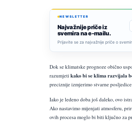
NEWSLETTER
Najvažnije priče iz
svemira na e-mailu.
Prijavite se za najvažnije priče o svemiru
Dok se klimatske prognoze obično uspor
kako bi se klima razvijala b
razumjeti
preciznije izmjerimo stvarne posljedice
Iako je ledeno doba još daleko, ovo ist
Ako nastavimo mijenjati atmosferu, pri
ovih procesa moglo bi biti ključno za 