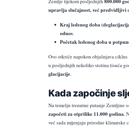
800.000 go
Zemlje tijekom posljednjih
upravlja slučajnost, već predvidljivi 
Kraj ledenog doba (deglacijacij
odnos
.
Početak ledenog doba u potpunos
Ovo otkriće napokon objašnjava ciklus
u posljednjih nekoliko stotina tisuća g
glacijacije
.
Kada započinje sl
Na temelju trenutne putanje Zemljine os
započeti za otprilike 11.000 godina
. 
već sada mijenjaju prirodne klimatske c