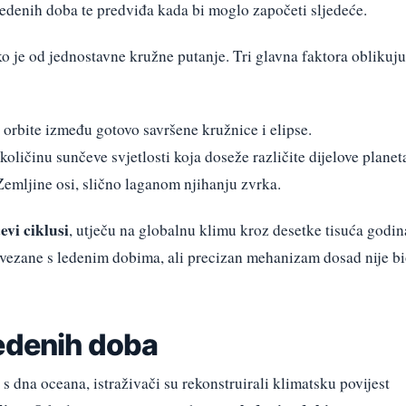
ledenih doba te predviđa kada bi moglo započeti sljedeće.
o je od jednostavne kružne putanje. Tri glavna faktora oblikuju
orbite između gotovo savršene kružnice i elipse.
količinu sunčeve svjetlosti koja doseže različite dijelove planet
mljine osi, slično laganom njihanju zvrka.
evi ciklusi
, utječu na globalnu klimu kroz desetke tisuća godin
vezane s ledenim dobima, ali precizan mehanizam dosad nije b
ledenih doba
 dna oceana, istraživači su rekonstruirali klimatsku povijest