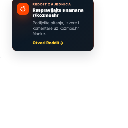
REDDIT ZAJEDNICA
Raspravljajte s nama na
r/kozmoshr
Podijelite pitanja, izvore i
komentare uz Kozmos.hr
članke.
Otvori Reddit
a