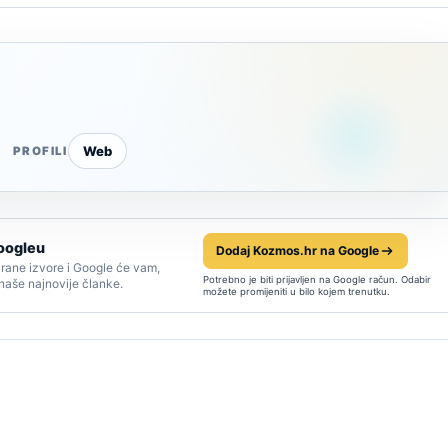
Web
PROFILI
oogleu
Dodaj Kozmos.hr na Google
rane izvore i Google će vam,
Potrebno je biti prijavljen na Google račun. Odabir
 naše najnovije članke.
možete promijeniti u bilo kojem trenutku.