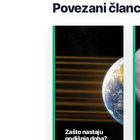
Povezani članc
Zašto nastaju
godišnja doba?