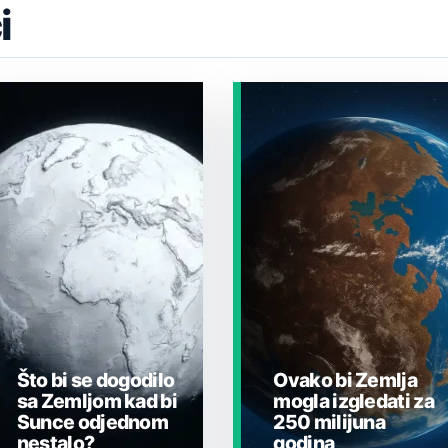
i
Što bi se dogodilo
Ovako bi Zemlja
sa Zemljom kad bi
mogla izgledati za
Sunce odjednom
250 milijuna
nestalo?
godina