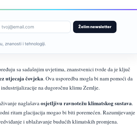
Želim newsletter
, znanosti i tehnologiji.
eđuju sa sadašnjim uvjetima, znanstvenici tvrde da je ključ
ez utjecaja čovjeka
. Ova usporedba mogla bi nam pomoći da
 industrijalizacije na dugoročnu klimu Zemlje.
osjetljivu ravnotežu klimatskog sustava
raživanje naglašava
.
rodni ritam glacijacija mogao bi biti poremećen. Razumijevanje
predviđanje i ublažavanje budućih klimatskih promjena.