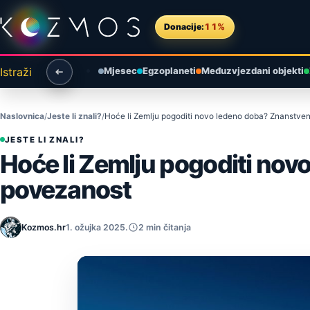
Preskoči na sadržaj
Donacije:
11%
Istraži
Mjesec
Egzoplaneti
Međuzvjezdani objekti
Naslovnica
Jeste li znali?
Hoće li Zemlju pogoditi novo ledeno doba? Znanstveni
JESTE LI ZNALI?
Hoće li Zemlju pogoditi nov
povezanost
Kozmos.hr
1. ožujka 2025.
2 min čitanja