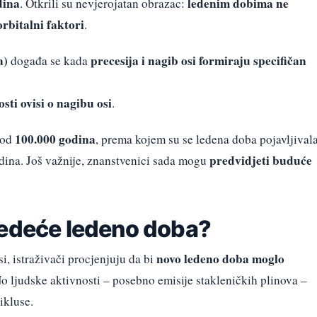
dina
ledenim dobima ne
. Otkrili su nevjerojatan obrazac:
orbitalni faktori
.
a)
precesija i nagib osi formiraju specifičan
događa se kada
ti ovisi o nagibu osi
.
100.000 godina
 od
, prema kojem su se ledena doba pojavljival
predvidjeti buduće
odina. Još važnije, znanstvenici sada mogu
jedeće ledeno doba?
novo ledeno doba moglo
i, istraživači procjenjuju da bi
No ljudske aktivnosti – posebno emisije stakleničkih plinova –
ikluse.