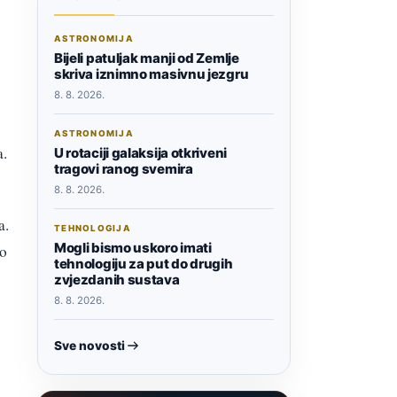
ASTRONOMIJA
Bijeli patuljak manji od Zemlje
skriva iznimno masivnu jezgru
8. 8. 2026.
ASTRONOMIJA
a.
U rotaciji galaksija otkriveni
tragovi ranog svemira
8. 8. 2026.
a.
TEHNOLOGIJA
Mogli bismo uskoro imati
io
tehnologiju za put do drugih
zvjezdanih sustava
8. 8. 2026.
Sve novosti