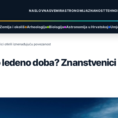
NASLOVNA
SVEMIR
ASTRONOMIJA
ZNANOST
TEHNO
Zemlja i okoliš
Arheologija
Biologija
Astronomija u Hrvatskoj
Umje
ci otkrili iznenađujuću povezanost
o ledeno doba? Znanstvenici 