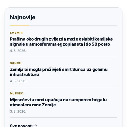
Najnovije
SVEMIR
Prašina oko drugih zvijezda može oslabiti kemijske
signale u atmosferama egzoplaneta i do 50 posto
4. 8. 2026.
SUNCE
Zemlja bi mogla preživjeti smrt Sunca uz golemu
infrastrukturu
4. 8. 2026.
MJESEC
Mjesečevi uzorci upućuju na sumporom bogatu
atmosferu rane Zemlje
3. 8. 2026.
Sve novosti