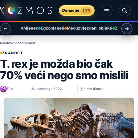
Preskoči na sadržaj
Donacije:
11%
Otvori izbornik
Otvori pretragu
Mjesec
Egzoplaneti
Međuzvjezdani objekti
Zemlja i ok
Naslovnica
Znanost
ZNANOST
T. rex je možda bio čak
70% veći nego smo mislili
Filip
18. studenoga 2022.
3 min čitanja