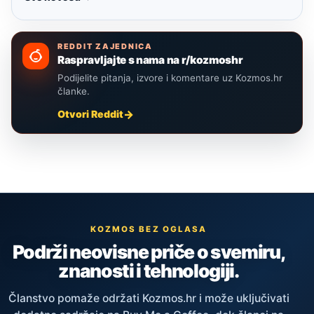
REDDIT ZAJEDNICA
Raspravljajte s nama na r/kozmoshr
Podijelite pitanja, izvore i komentare uz Kozmos.hr
članke.
Otvori Reddit
KOZMOS BEZ OGLASA
Podrži neovisne priče o svemiru,
znanosti i tehnologiji.
Članstvo pomaže održati Kozmos.hr i može uključivati