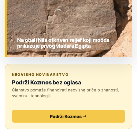
Na obali Nila otkriven reljef koji možda
prikazuje prvog vladara Egipta
ZNANOST
NEOVISNO NOVINARSTVO
Podrži Kozmos bez oglasa
Članstvo pomaže financirati neovisne priče o znanosti,
svemiru i tehnologiji.
Podrži Kozmos