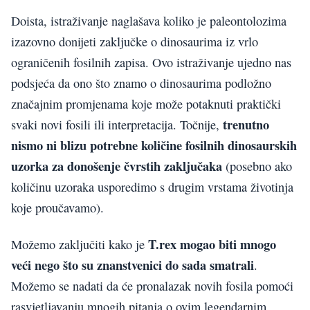
Doista, istraživanje naglašava koliko je paleontolozima
izazovno donijeti zaključke o dinosaurima iz vrlo
ograničenih fosilnih zapisa. Ovo istraživanje ujedno nas
podsjeća da ono što znamo o dinosaurima podložno
značajnim promjenama koje može potaknuti praktički
trenutno
svaki novi fosili ili interpretacija. Točnije,
nismo ni blizu potrebne količine fosilnih dinosaurskih
uzorka za donošenje čvrstih zaključaka
(posebno ako
količinu uzoraka usporedimo s drugim vrstama životinja
koje proučavamo).
T.rex mogao biti
mnogo
Možemo zaključiti kako je
veći nego što su znanstvenici do sada smatrali
.
Možemo se nadati da će pronalazak novih fosila pomoći
rasvjetljavanju mnogih pitanja o ovim legendarnim