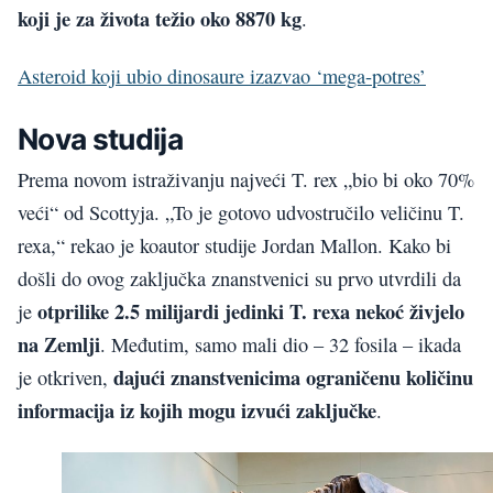
koji je za života težio oko 8870 kg
.
Asteroid koji ubio dinosaure izazvao ‘mega-potres’
Nova studija
Prema novom istraživanju najveći T. rex „bio bi oko 70%
veći“ od Scottyja. „To je gotovo udvostručilo veličinu T.
rexa,“ rekao je koautor studije Jordan Mallon. Kako bi
došli do ovog zaključka znanstvenici su prvo utvrdili da
otprilike 2.5 milijardi jedinki T. rexa nekoć živjelo
je
na Zemlji
. Međutim, samo mali dio – 32 fosila – ikada
dajući znanstvenicima ograničenu količinu
je otkriven,
informacija iz kojih mogu izvući zaključke
.