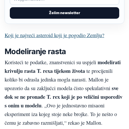
Želim newsletter
Koji je najveći asteroid koji je pogodio Zemlju?
Modeliranje rasta
modelirati
Koristeći te podatke, znanstvenici su uspjeli
krivulju rasta T. rexa tijekom života
te procijenili
koliko bi odrasla jedinka mogla narasti. Mallon je
sve
upozorio da su zaključci modela čisto spekulativni
dok se ne pronađe T. rex koji je po veličini usporediv
s onim u modelu
. „Ovo je jednostavno misaoni
eksperiment iza kojeg stoje neke brojke. To je nešto o
čemu je zabavno razmišljati,“ rekao je Mallon.