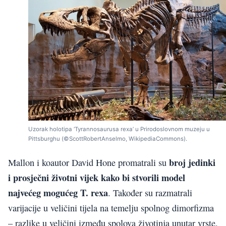
Uzorak holotipa ‘Tyrannosaurusa rexa’ u Prirodoslovnom muzeju u
Pittsburghu (©ScottRobertAnselmo, WikipediaCommons).
broj jedinki
Mallon i koautor David Hone promatrali su
i prosječni životni vijek kako bi stvorili model
najvećeg mogućeg T. rexa
. Također su razmatrali
varijacije u veličini tijela na temelju spolnog dimorfizma
– razlike u veličini između spolova životinja unutar vrste.