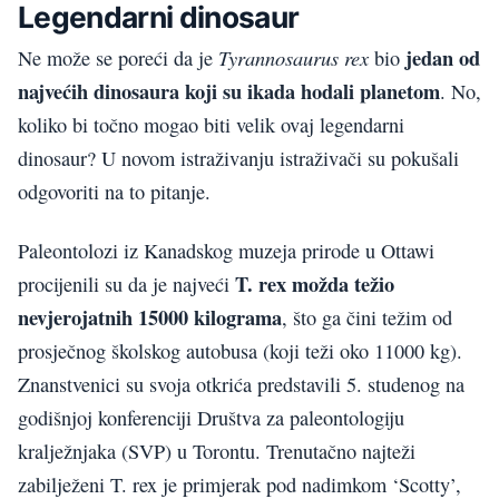
Legendarni dinosaur
jedan od
Tyrannosaurus rex
Ne može se poreći da je
bio
najvećih dinosaura koji su ikada hodali planetom
. No,
koliko bi točno mogao biti velik ovaj legendarni
dinosaur? U novom istraživanju istraživači su pokušali
odgovoriti na to pitanje.
Paleontolozi iz Kanadskog muzeja prirode u Ottawi
T. rex možda težio
procijenili su da je najveći
nevjerojatnih 15000 kilograma
, što ga čini težim od
prosječnog školskog autobusa (koji teži oko 11000 kg).
Znanstvenici su svoja otkrića predstavili 5. studenog na
godišnjoj konferenciji Društva za paleontologiju
kralježnjaka (SVP) u Torontu. Trenutačno najteži
zabilježeni T. rex je primjerak pod nadimkom ‘Scotty’,