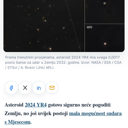
Prema trenutnim procjenama, asteroid 2024 YR4 ima svega 0,0017
posto šanse za udar u Zemlju 2032. godine. Izvor: NASA / ESA / CSA
/ STScI / A. Rivkin (JHU APL).
Asteroid
2024 YR4
gotovo sigurno neće pogoditi
Zemlju, no još uvijek postoji
mala mogućnost sudara
s Mjesecom
.