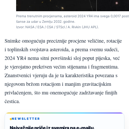
Prema trenutnim procjenama, asteroid 2024 YR4 ima svega 0,0017 pos
šanse za udar u Zemlju 2032. godine.
Izvor: NASA / ESA / CSA / STScI / A. Rivkin (JHU APL).
Snimke omogućuju preciznije procjene veličine, rotacije
i toplinskih svojstava asteroida, a prema svemu sudeći,
2024 YR4 nema sitni površinski sloj poput pijeska, već
je vjerojatno prekriven većim stijenama i fragmentima.
Znanstvenici vjeruju da je ta karakteristika povezana s
njegovom bržom rotacijom i manjim gravitacijskim
privlačenjem, što mu onemogućuje zadržavanje finijih
čestica.
NEWSLETTER
Najvažnije priče iz svemira na e-mailu.