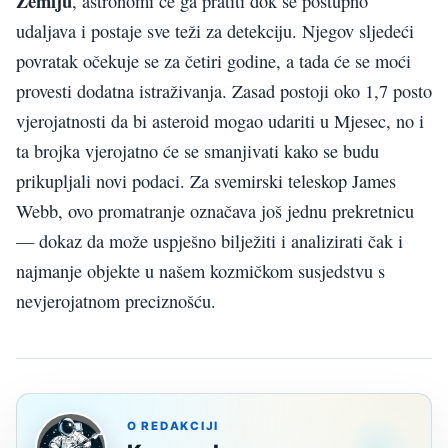
Zemlju
, astronomi će ga pratiti dok se postupno
udaljava i postaje sve teži za detekciju. Njegov sljedeći
povratak očekuje se za četiri godine, a tada će se moći
provesti dodatna istraživanja. Zasad postoji oko 1,7 posto
vjerojatnosti da bi asteroid mogao udariti u Mjesec, no i
ta brojka vjerojatno će se smanjivati kako se budu
prikupljali novi podaci. Za svemirski teleskop James
Webb, ovo promatranje označava još jednu prekretnicu
— dokaz da može uspješno bilježiti i analizirati čak i
najmanje objekte u našem kozmičkom susjedstvu s
nevjerojatnom preciznošću.
O REDAKCIJI