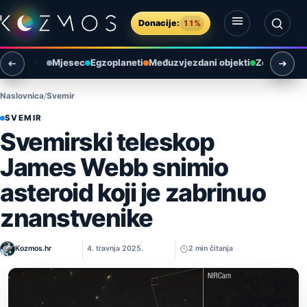
Preskoči na sadržaj
Donacije:
11%
Otvori izbornik
Otvori pretragu
Mjesec
Egzoplaneti
Međuzvjezdani objekti
Zemlja i ok
Naslovnica
Svemir
SVEMIR
Svemirski teleskop
James Webb snimio
asteroid koji je zabrinuo
znanstvenike
Kozmos.hr
4. travnja 2025.
2 min čitanja