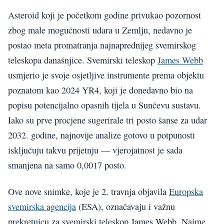
Asteroid koji je početkom godine privukao pozornost
zbog male mogućnosti udara u Zemlju, nedavno je
postao meta promatranja najnaprednijeg svemirskog
teleskopa današnjice. Svemirski teleskop
James Webb
usmjerio je svoje osjetljive instrumente prema objektu
poznatom kao 2024 YR4, koji je donedavno bio na
popisu potencijalno opasnih tijela u Sunčevu sustavu.
Iako su prve procjene sugerirale tri posto šanse za udar
2032. godine, najnovije analize gotovo u potpunosti
isključuju takvu prijetnju — vjerojatnost je sada
smanjena na samo 0,0017 posto.
Ove nove snimke, koje je 2. travnja objavila
Europska
svemirska agencija
(ESA), označavaju i važnu
prekretnicu za svemirski teleskop James Webb. Naime,