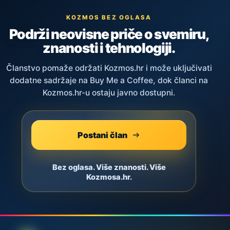
KOZMOS BEZ OGLASA
Podrži neovisne priče o svemiru,
znanosti i tehnologiji.
Članstvo pomaže održati Kozmos.hr i može uključivati
dodatne sadržaje na Buy Me a Coffee, dok članci na
Kozmos.hr-u ostaju javno dostupni.
Postani član
Bez oglasa. Više znanosti. Više
Kozmosa.hr.