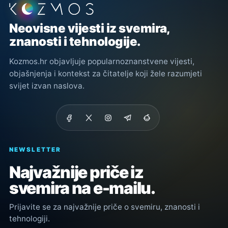
Podnožje stranice
Neovisne vijesti iz svemira,
znanosti i tehnologije.
Kozmos.hr objavljuje popularnoznanstvene vijesti,
objašnjenja i kontekst za čitatelje koji žele razumjeti
svijet izvan naslova.
NEWSLETTER
Najvažnije priče iz
svemira na e-mailu.
Prijavite se za najvažnije priče o svemiru, znanosti i
tehnologiji.