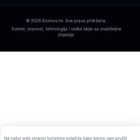
© 2026 Kozmos.hr. Sva prava pridržana.
Svemir, znanost, tehnologija i velike ideje za znatiželjne
čitatelje.
Na našoj web stranici koristimo kolačiće kako bismo vam pružili