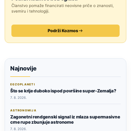
Članstvo pomaže financirati neovisne priče o znanosti,
svemiru i tehnologiji.
Podrži Kozmos
Najnovije
EGZOPLANETI
Što se krije duboko ispod površine super-Zemalja?
7. 8. 2026.
ASTRONOMIJA
Zagonetni rendgenski signal iz mlaza supermasivne
crne rupe zbunjuje astronome
7. 8. 2026.