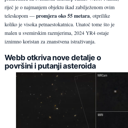
riječ je o najmanjem objektu ikad zabilježenom ovim
promjera oko 55 metara
teleskopom —
, otprilike
koliko je visoka petnaestokatnica. Unatoč tome što je
malen u svemirskim razmjerima, 2024 YR4 ostaje
iznimno koristan za znanstvena istraživanja.
Webb otkriva nove detalje o
površini i putanji asteroida