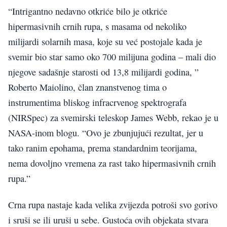
“Intrigantno nedavno otkriće bilo je otkriće
hipermasivnih crnih rupa, s masama od nekoliko
milijardi solarnih masa, koje su već postojale kada je
svemir bio star samo oko 700 milijuna godina – mali dio
njegove sadašnje starosti od 13,8 milijardi godina, ”
Roberto Maiolino, član znanstvenog tima o
instrumentima bliskog infracrvenog spektrografa
(NIRSpec) za svemirski teleskop James Webb, rekao je u
NASA-inom blogu. “Ovo je zbunjujući rezultat, jer u
tako ranim epohama, prema standardnim teorijama,
nema dovoljno vremena za rast tako hipermasivnih crnih
rupa.”
Crna rupa nastaje kada velika zvijezda potroši svo gorivo
i sruši se ili uruši u sebe. Gustoća ovih objekata stvara