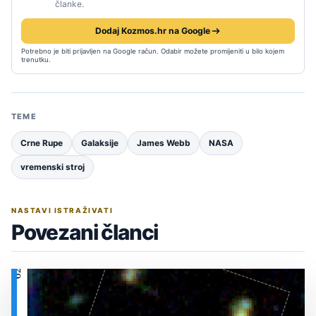
članke.
Dodaj Kozmos.hr na Google
Potrebno je biti prijavljen na Google račun. Odabir možete promijeniti u bilo kojem
trenutku.
TEME
Crne Rupe
Galaksije
James Webb
NASA
vremenski stroj
NASTAVI ISTRAŽIVATI
Povezani članci