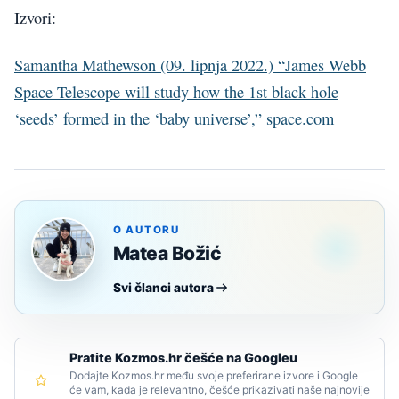
Izvori:
Samantha Mathewson (09. lipnja 2022.) “James Webb
Space Telescope will study how the 1st black hole
‘seeds’ formed in the ‘baby universe’,” space.com
O AUTORU
Matea Božić
Svi članci autora
Pratite Kozmos.hr češće na Googleu
Dodajte Kozmos.hr među svoje preferirane izvore i Google
će vam, kada je relevantno, češće prikazivati naše najnovije