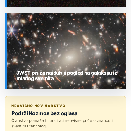
SVEMIR
JWST pruža najdublji pogled na galaksiju iz
mladog svemira
SVEMIR
NEOVISNO NOVINARSTVO
Podrži Kozmos bez oglasa
Članstvo pomaže financirati neovisne priče o znanosti,
svemiru i tehnologiji.