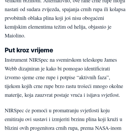
velikom brzinom. Alternativno, ove rane crne rupe mogu
nastati od sudara zvijezda, spajanja crnih rupa ili kolapsa
prvobitnih oblaka plina koji još nisu obogaćeni
kemijskim elementima težim od helija, objasnio je
Maiolino.
Put kroz vrijeme
Instrument NIRSpec na svemirskom teleskopu James
Webb dizajniran je kako bi pomogao identificirati
izvorno sjeme crne rupe i potpise “aktivnih faza”,
tijekom kojih crne rupe brzo rastu trošeći mnogo okolne
materije, koja zauzvrat postaje vruća i isijava svjetlost.
NIRSpec će pomoći u promatranju svjetlosti koju
emitiraju ovi sustavi i izmjeriti brzinu plina koji kruži u
blizini ovih progenitora crnih rupa, prema NASA-inom