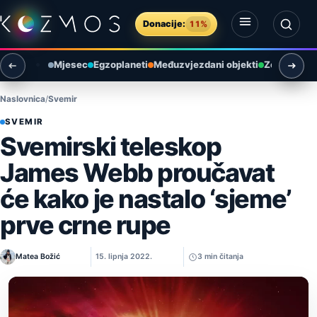
Preskoči na sadržaj
Donacije:
11%
Otvori izbornik
Otvori pretragu
Mjesec
Egzoplaneti
Međuzvjezdani objekti
Zemlja i ok
Naslovnica
Svemir
SVEMIR
Svemirski teleskop
James Webb proučavat
će kako je nastalo ‘sjeme’
prve crne rupe
Matea Božić
15. lipnja 2022.
3 min čitanja