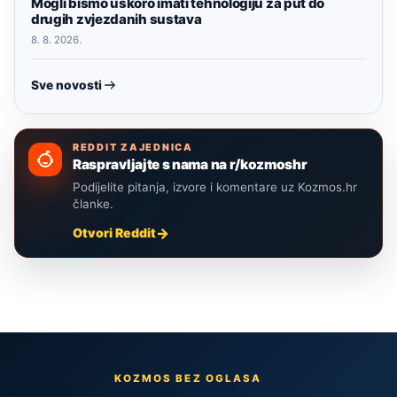
Mogli bismo uskoro imati tehnologiju za put do
drugih zvjezdanih sustava
8. 8. 2026.
Sve novosti
REDDIT ZAJEDNICA
Raspravljajte s nama na r/kozmoshr
Podijelite pitanja, izvore i komentare uz Kozmos.hr
članke.
Otvori Reddit
KOZMOS BEZ OGLASA