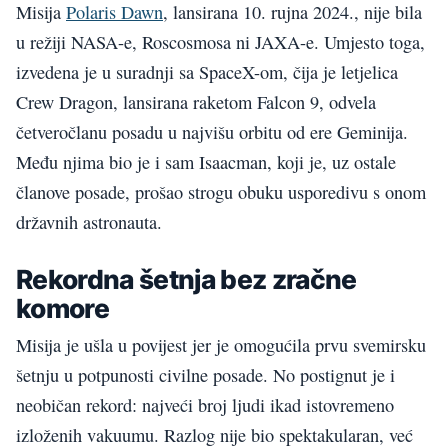
Misija
Polaris Dawn
, lansirana 10. rujna 2024., nije bila
u režiji NASA-e, Roscosmosa ni JAXA-e. Umjesto toga,
izvedena je u suradnji sa SpaceX-om, čija je letjelica
Crew Dragon, lansirana raketom Falcon 9, odvela
četveročlanu posadu u najvišu orbitu od ere Geminija.
Među njima bio je i sam Isaacman, koji je, uz ostale
članove posade, prošao strogu obuku usporedivu s onom
državnih astronauta.
Rekordna šetnja bez zračne
komore
Misija je ušla u povijest jer je omogućila prvu svemirsku
šetnju u potpunosti civilne posade. No postignut je i
neobičan rekord: najveći broj ljudi ikad istovremeno
izloženih vakuumu. Razlog nije bio spektakularan, već