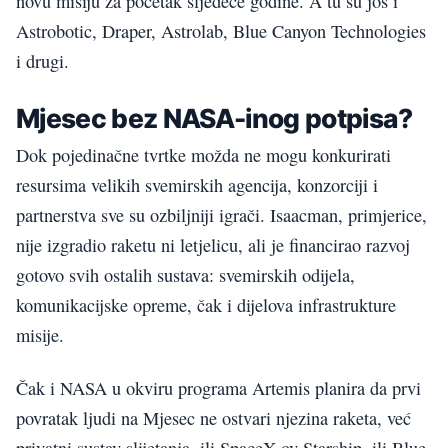
novu misiju za početak sljedeće godine. A tu su još i
Astrobotic, Draper, Astrolab, Blue Canyon Technologies
i drugi.
Mjesec bez NASA-inog potpisa?
Dok pojedinačne tvrtke možda ne mogu konkurirati
resursima velikih svemirskih agencija, konzorciji i
partnerstva sve su ozbiljniji igrači. Isaacman, primjerice,
nije izgradio raketu ni letjelicu, ali je financirao razvoj
gotovo svih ostalih sustava: svemirskih odijela,
komunikacijske opreme, čak i dijelova infrastrukture
misije.
Čak i NASA u okviru programa Artemis planira da prvi
povratak ljudi na Mjesec ne ostvari njezina raketa, već
privatni sustav slijetanja, ili SpaceX-ov Starship, ili Blue