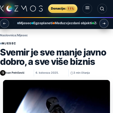
Preskoči na sadržaj
Donacije:
11%
Otvori izbornik
Otvori pretragu
Mjesec
Egzoplaneti
Međuzvjezdani objekti
Zemlja i ok
Naslovnica
Mjesec
MJESEC
Svemir je sve manje javno
dobro, a sve više biznis
Ivan Petričević
6. kolovoza 2025.
3 min čitanja