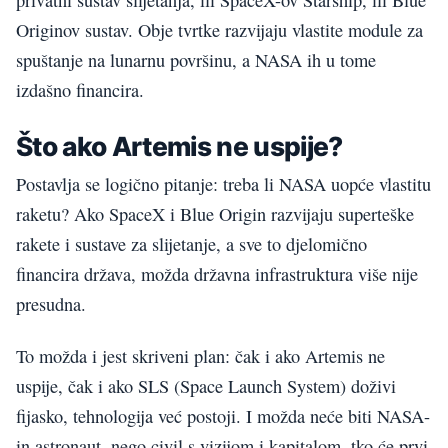
Originov sustav. Obje tvrtke razvijaju vlastite module za
spuštanje na lunarnu površinu, a NASA ih u tome
izdašno financira.
Što ako Artemis ne uspije?
Postavlja se logično pitanje: treba li NASA uopće vlastitu
raketu? Ako SpaceX i Blue Origin razvijaju superteške
rakete i sustave za slijetanje, a sve to djelomično
financira država, možda državna infrastruktura više nije
presudna.
To možda i jest skriveni plan: čak i ako Artemis ne
uspije, čak i ako SLS (Space Launch System) doživi
fijasko, tehnologija već postoji. I možda neće biti NASA-
in astronaut, nego civil s vizijom i kapitalom, tko će prvi