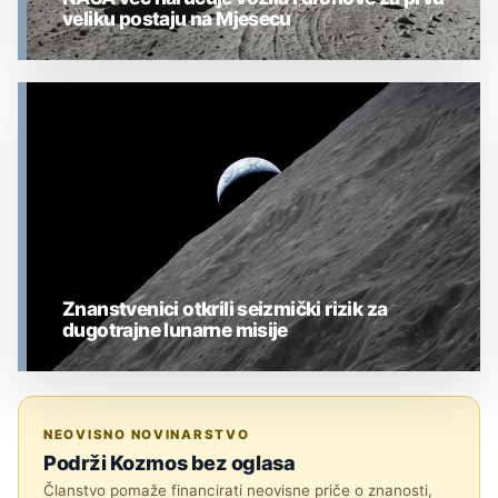
veliku postaju na Mjesecu
MJESEC
Znanstvenici otkrili seizmički rizik za
dugotrajne lunarne misije
MJESEC
NEOVISNO NOVINARSTVO
Podrži Kozmos bez oglasa
Članstvo pomaže financirati neovisne priče o znanosti,