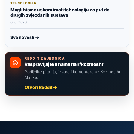
TEHNOLOGIJA
Mogli bismo uskoro imati tehnologiju za put do
drugih zvjezdanih sustava
8. 8. 2026.
Sve novosti
REDDIT ZAJEDNICA
Raspravljajte s nama na r/kozmoshr
Podijelite pitanja, izvore i komentare uz Kozmos.hr
članke.
Otvori Reddit