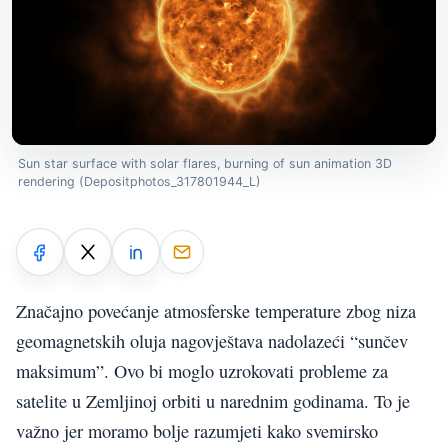
Sun star surface with solar flares, burning of sun animation 3D
rendering (Depositphotos_317801944_L)
Značajno povećanje atmosferske temperature zbog niza
geomagnetskih oluja nagovještava nadolazeći “sunčev
maksimum”. Ovo bi moglo uzrokovati probleme za
satelite u Zemljinoj orbiti u narednim godinama. To je
važno jer moramo bolje razumjeti kako svemirsko