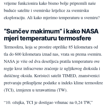
vrijeme funkcionira kako bismo bolje pripremili naše
buduće satelite i svemirske letjelice za svemirsku
eksploraciju. Ali kako mjerimo temperaturu u svemiru?
“Sunčev makimum” i kako NASA
mjeri temperaturu termosfere
Termosfera, koja se prostire otprilike 85 kilometara od
tla do 600 kilometara iznad nas, vrata su prema svemiru.
NASA je više od dva desetljeća pratila temperaturu ove
regije kroz infracrveno zračenje iz ugljikovog dioksida i
dušičnog oksida. Koristeći satelit TIMED, znanstvenici
pretvaraju prikupljene podatke u indeks klime termosfere
(TCI), izmjeren u terawattima (TW).
“10. ožujka, TCI je dostigao vrhunac na 0,24 TW,”