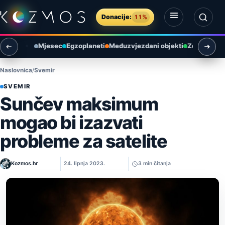
Preskoči na sadržaj
Donacije:
11%
Otvori izbornik
Otvori pretragu
Mjesec
Egzoplaneti
Međuzvjezdani objekti
Zemlja i ok
Naslovnica
Svemir
SVEMIR
Sunčev maksimum
mogao bi izazvati
probleme za satelite
Kozmos.hr
24. lipnja 2023.
3 min čitanja