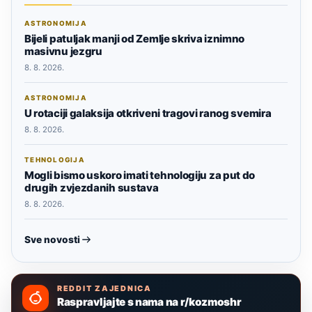
ASTRONOMIJA
Bijeli patuljak manji od Zemlje skriva iznimno
masivnu jezgru
8. 8. 2026.
ASTRONOMIJA
U rotaciji galaksija otkriveni tragovi ranog svemira
8. 8. 2026.
TEHNOLOGIJA
Mogli bismo uskoro imati tehnologiju za put do
drugih zvjezdanih sustava
8. 8. 2026.
Sve novosti
REDDIT ZAJEDNICA
Raspravljajte s nama na r/kozmoshr