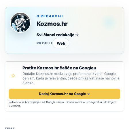
O REDAKCIJI
Kozmos.hr
Svi članci redakcije
Web
PROFILI
Pratite Kozmos.hr češće na Googleu
Dodajte Kozmos.hr među svoje preferirane izvore i Google
će vam, kada je relevantno, češće prikazivati naše najnovije
članke.
Dodaj Kozmos.hr na Google
Potrebno je biti prijavljen na Google račun. Odabir možete promijeniti u bilo kojem
trenutku.
TEME