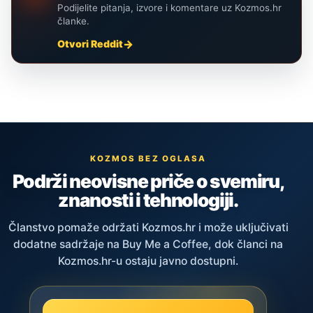
Podijelite pitanja, izvore i komentare uz Kozmos.hr
članke.
Otvori Reddit
KOZMOS BEZ OGLASA
Podrži neovisne priče o svemiru,
znanosti i tehnologiji.
Članstvo pomaže održati Kozmos.hr i može uključivati
dodatne sadržaje na Buy Me a Coffee, dok članci na
Kozmos.hr-u ostaju javno dostupni.