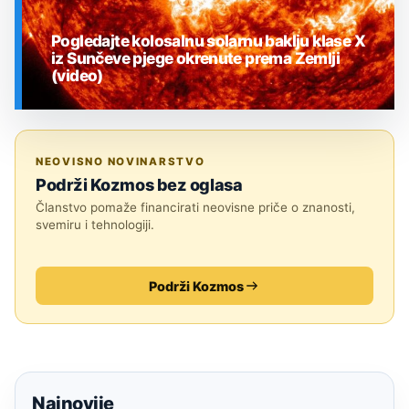
Pogledajte kolosalnu solarnu baklju klase X
iz Sunčeve pjege okrenute prema Zemlji
(video)
SVEMIR
NEOVISNO NOVINARSTVO
Podrži Kozmos bez oglasa
Članstvo pomaže financirati neovisne priče o znanosti,
svemiru i tehnologiji.
Podrži Kozmos
Najnovije