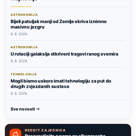
ASTRONOMIJA
Bijeli patuljak manji od Zemlje skriva iznimno
masivnu jezgru
8. 8. 2026.
ASTRONOMIJA
U rotaciji galaksija otkriveni tragovi ranog svemira
8. 8. 2026.
TEHNOLOGIJA
Mogli bismo uskoro imati tehnologiju za put do
drugih zvjezdanih sustava
8. 8. 2026.
Sve novosti
REDDIT ZAJEDNICA