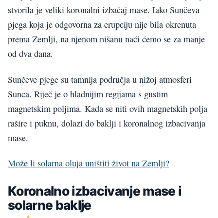
stvorila je veliki koronalni izbačaj mase. Iako Sunčeva
pjega koja je odgovorna za erupciju nije bila okrenuta
prema Zemlji, na njenom nišanu naći ćemo se za manje
od dva dana.
Sunčeve pjege su tamnija područja u nižoj atmosferi
Sunca. Riječ je o hladnijim regijama s gustim
magnetskim poljima. Kada se niti ovih magnetskih polja
rašire i puknu, dolazi do baklji i koronalnog izbacivanja
mase.
Može li solarna oluja uništiti život na Zemlji?
Koronalno izbacivanje mase i
solarne baklje