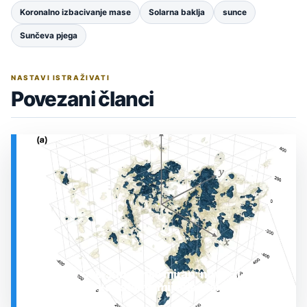
Koronalno izbacivanje mase
Solarna baklja
sunce
Sunčeva pjega
NASTAVI ISTRAŽIVATI
Povezani članci
Prostor oko Sunca nije miran: nova 3D karta
otkrila plin koji stalno mijenja stanje