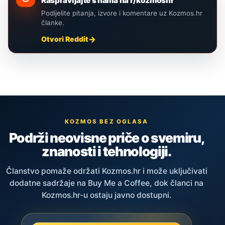
Raspravljajte s nama na r/kozmoshr
Podijelite pitanja, izvore i komentare uz Kozmos.hr
članke.
Otvori Reddit
KOZMOS BEZ OGLASA
Podrži neovisne priče o svemiru,
znanosti i tehnologiji.
Članstvo pomaže održati Kozmos.hr i može uključivati
dodatne sadržaje na Buy Me a Coffee, dok članci na
Kozmos.hr-u ostaju javno dostupni.