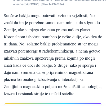
opservatorij (SOHO). (Slika: NASA/ESA)
Sunčeve baklje mogu putovati brzinom svjetlosti, što
znači da im je potrebno samo osam minuta da stignu do
Zemlje, ako je pjega okrenuta prema našem planetu.
Koronalnom izbačaju potrebno je nešto dulje, oko dva do
tri dana. No, solarne baklje problematične su jer mogu
izazvati poremećaje u radiokomunikaciji, a nema gotovo
nikakvih znakova upozorenja prema kojima po mogli
znati kada će doći do baklje. S druge, iako je sporija i
daje nam vremena da se pripremimo, magnetizirana
plazma koronalnog izbacivanja u interakciji sa
Zemljinim magnetskim poljem može uništiti tehnologiju,
izazvati nestanak struje te uništiti satelite.