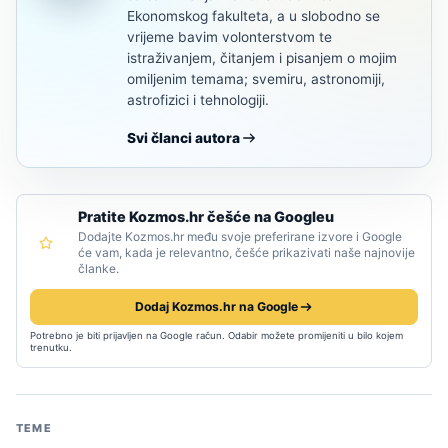
Ekonomskog fakulteta, a u slobodno se
vrijeme bavim volonterstvom te
istraživanjem, čitanjem i pisanjem o mojim
omiljenim temama; svemiru, astronomiji,
astrofizici i tehnologiji.
Svi članci autora
Pratite Kozmos.hr češće na Googleu
Dodajte Kozmos.hr među svoje preferirane izvore i Google
će vam, kada je relevantno, češće prikazivati naše najnovije
članke.
Dodaj Kozmos.hr na Google
Potrebno je biti prijavljen na Google račun. Odabir možete promijeniti u bilo kojem
trenutku.
TEME