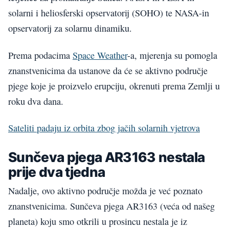
solarni i heliosferski opservatorij (SOHO) te NASA-in
opservatorij za solarnu dinamiku.
Prema podacima
Space Weather
-a, mjerenja su pomogla
znanstvenicima da ustanove da će se aktivno područje
pjege koje je proizvelo erupciju, okrenuti prema Zemlji u
roku dva dana.
Sateliti padaju iz orbita zbog jačih solarnih vjetrova
Sunčeva pjega AR3163 nestala
prije dva tjedna
Nadalje, ovo aktivno područje možda je već poznato
znanstvenicima. Sunčeva pjega AR3163 (veća od našeg
planeta) koju smo otkrili u prosincu nestala je iz