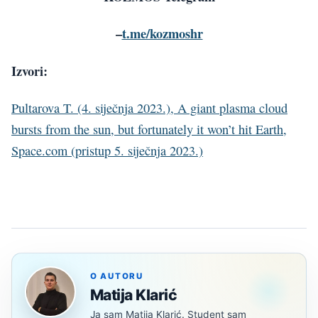
–
t.me/kozmoshr
Izvori:
Pultarova T. (4. siječnja 2023.), A giant plasma cloud
bursts from the sun, but fortunately it won’t hit Earth,
Space.com (pristup 5. siječnja 2023.)
O AUTORU
Matija Klarić
Ja sam Matija Klarić. Student sam