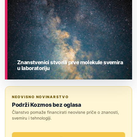
ASTRONOMIJA
Znanstvenici stvorili prve molekule svemira
u laboratoriju
ASTRONOMIJA
NEOVISNO NOVINARSTVO
Podrži Kozmos bez oglasa
Članstvo pomaže financirati neovisne priče o znanosti,
svemiru i tehnologiji.