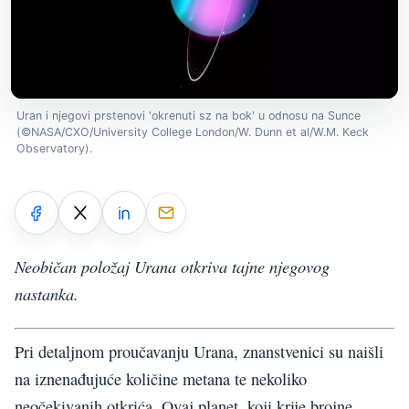
Uran i njegovi prstenovi 'okrenuti sz na bok' u odnosu na Sunce
(©NASA/CXO/University College London/W. Dunn et al/W.M. Keck
Observatory).
Neobičan položaj Urana otkriva tajne njegovog
nastanka.
Pri detaljnom proučavanju Urana, znanstvenici su naišli
na iznenađujuće količine metana te nekoliko
neočekivanih otkrića. Ovaj planet, koji krije brojne