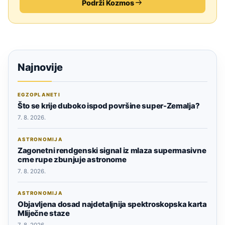
Podrži Kozmos
Najnovije
EGZOPLANETI
Što se krije duboko ispod površine super-Zemalja?
7. 8. 2026.
ASTRONOMIJA
Zagonetni rendgenski signal iz mlaza supermasivne
crne rupe zbunjuje astronome
7. 8. 2026.
ASTRONOMIJA
Objavljena dosad najdetaljnija spektroskopska karta
Mliječne staze