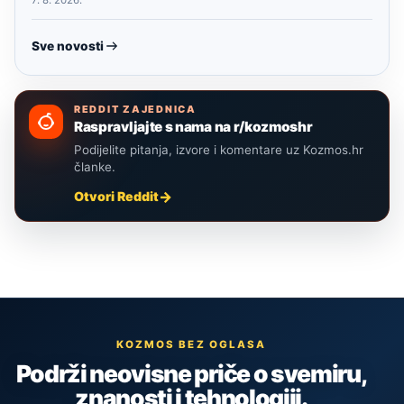
7. 8. 2026.
Sve novosti
REDDIT ZAJEDNICA
Raspravljajte s nama na r/kozmoshr
Podijelite pitanja, izvore i komentare uz Kozmos.hr
članke.
Otvori Reddit
KOZMOS BEZ OGLASA
Podrži neovisne priče o svemiru,
znanosti i tehnologiji.