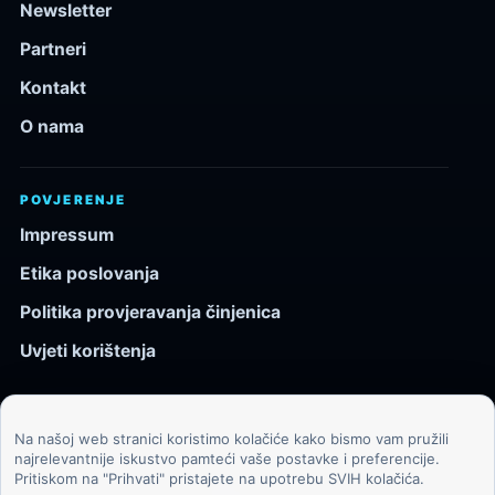
Newsletter
Partneri
Kontakt
O nama
POVJERENJE
Impressum
Etika poslovanja
Politika provjeravanja činjenica
Uvjeti korištenja
Na našoj web stranici koristimo kolačiće kako bismo vam pružili
© 2026 Kozmos.hr. Sva prava pridržana.
najrelevantnije iskustvo pamteći vaše postavke i preferencije.
Pritiskom na "Prihvati" pristajete na upotrebu SVIH kolačića.
Svemir, znanost, tehnologija i velike ideje za znatiželjne