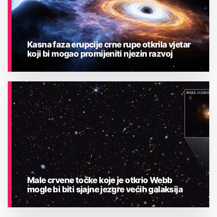
Kasna faza erupcije crne rupe otkrila vjetar
koji bi mogao promijeniti njezin razvoj
ASTRONOMIJA
Male crvene točke koje je otkrio Webb
mogle bi biti sjajne jezgre većih galaksija