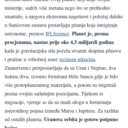
misterije, sadrži više metana nego što se prethodno
smatralo, a njegova ekstremna nagetnost i položaj daleko
u Sunčevom sustavu postavljaju pitanja koja intrigiraju
Planet je, prema
astronome, prenosi
IFLScience
.
procjenama, nastao prije oko 4,5 milijardi godina
kada je gravitacijska sila počela stvarati skupinu plinova
i prašine u vrtložnoj masi
većinom tekućina
.
Znanstvenici pretpostavljaju da su Uran i Neptun, dva
ledena diva, izvorno formirani bliže Suncu gdje je bilo
više protoplanetarnog materijala, a potom su migrirali
prema svojim sadašnjim pozicijama. Tijekom te
migracije, vjeruje se da su imali ulogu u formiranju
asteroidnog pojasa između Marsa i Jupitera. Za razliku
Uranova orbita je gotovo potpuno
od ostalih planeta,
bočna.