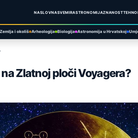
NASLOVNA
SVEMIR
ASTRONOMIJA
ZNANOST
TEHNO
Zemlja i okoliš
Arheologija
Biologija
Astronomija u Hrvatskoj
Umje
?
 na Zlatnoj ploči Voyagera?