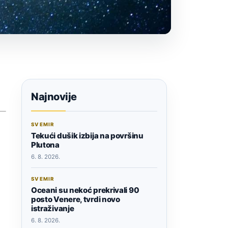
Najnovije
SVEMIR
Tekući dušik izbija na površinu
Plutona
6. 8. 2026.
SVEMIR
Oceani su nekoć prekrivali 90
posto Venere, tvrdi novo
istraživanje
6. 8. 2026.