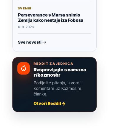
SVEMIR
Perseverance s Marsa snimio
Zemlju kako nestaje iza Fobosa
6. 8. 2026.
Sve novosti
REDDIT ZAJEDNICA
Raspravljajte s nama na
r/kozmoshr
Podijelite pitanja, izvore i
komentare uz Kozmos.hr
članke.
Otvori Reddit