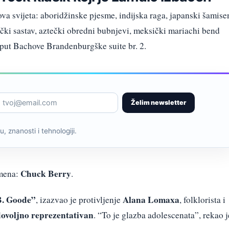
lova svijeta: aboridžinske pjesme, indijska raga, japanski šamise
ački sastav, aztečki obredni bubnjevi, meksički mariachi bend
oput Bachove Brandenburgške suite br. 2.
Želim newsletter
, znanosti i tehnologiji.
Chuck Berry
imena:
.
B. Goode”
Alana Lomaxa
, izazvao je protivljenje
, folklorista i
dovoljno reprezentativan
. “To je glazba adolescenata”, rekao j