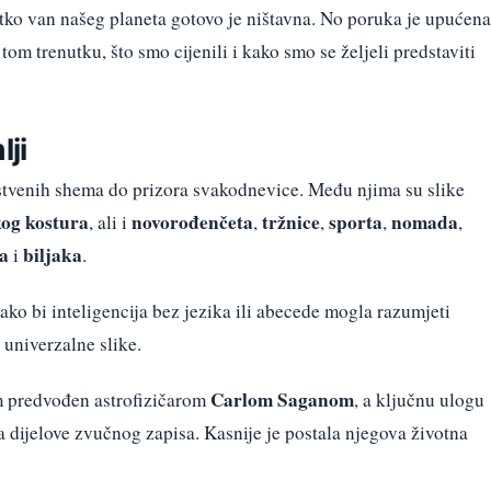
tko van našeg planeta gotovo je ništavna. No poruka je upućena
 tom trenutku, što smo cijenili i kako smo se željeli predstaviti
lji
tvenih shema do prizora svakodnevice. Među njima su slike
kog kostura
novorođenčeta
tržnice
sporta
nomada
, ali i
,
,
,
,
ja
biljaka
i
.
kako bi inteligencija bez jezika ili abecede mogla razumjeti
 univerzalne slike.
Carlom Saganom
im predvođen astrofizičarom
, a ključnu ulogu
la dijelove zvučnog zapisa. Kasnije je postala njegova životna