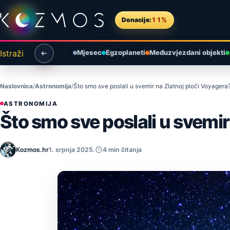
Preskoči na sadržaj
Donacije:
11%
Istraži
Mjesec
Egzoplaneti
Međuzvjezdani objekti
Naslovnica
Astronomija
Što smo sve poslali u svemir na Zlatnoj ploči Voyagera
ASTRONOMIJA
Što smo sve poslali u svemir
Kozmos.hr
1. srpnja 2025.
4 min čitanja