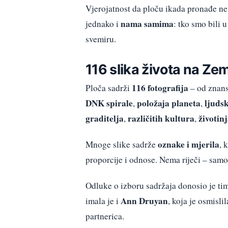
Vjerojatnost da ploču ikada pronađe ne
nama samima
jednako i
: tko smo bili u
svemiru.
116 slika života na Zem
116 fotografija
Ploča sadrži
– od znans
DNK spirale
položaja planeta
ljuds
,
,
graditelja
različitih kultura
životin
,
,
oznake i mjerila
Mnoge slike sadrže
, 
proporcije i odnose. Nema riječi – samo
Odluke o izboru sadržaja donosio je t
Ann Druyan
imala je i
, koja je osmisli
partnerica.