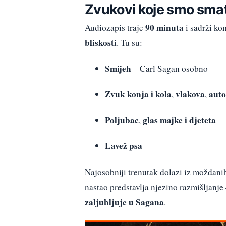
Zvukovi koje smo smat
90 minuta
Audiozapis traje
i sadrži ko
bliskosti
. Tu su:
Smijeh
– Carl Sagan osobno
Zvuk konja i kola
vlakova
aut
,
,
Poljubac
glas majke i djeteta
,
Lavež psa
Najosobniji trenutak dolazi iz moždan
nastao predstavlja njezino razmišljanje 
zaljubljuje u Sagana
.