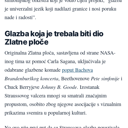
simfonijskog orkestra koji je vodio cijeli projekt, “glazba
je univerzalni jezik koji nadilazi granice i nosi poruku
nade i radosti”.
Glazba koja je trebala biti dio
Zlatne ploče
Originalna Zlatna ploča, sastavljena od strane NASA-
inog tima uz pomoć Carla Sagana, uključivala je
odabrane glazbene komade
poput Bachova
Brandenburškog koncerta
Pete simfonije
, Beethovenove
i
Johnny B. Goode
Chuck Berryjeve
. Izostanak
Straussovog valcera mnogi su smatrali značajnim
propustom, osobito zbog njegove asocijacije s vizualnim
prikazima svemira u popularnoj kulturi.
No ovo nije prvi put da se Straussova glazba povezivala