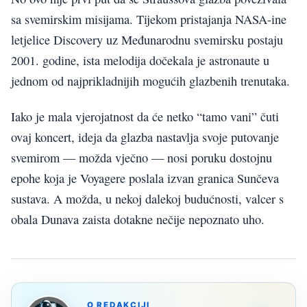
sa svemirskim misijama. Tijekom pristajanja NASA-ine
letjelice Discovery uz Međunarodnu svemirsku postaju
2001. godine, ista melodija dočekala je astronaute u
jednom od najprikladnijih mogućih glazbenih trenutaka.
Iako je mala vjerojatnost da će netko “tamo vani” čuti
ovaj koncert, ideja da glazba nastavlja svoje putovanje
svemirom — možda vječno — nosi poruku dostojnu
epohe koja je Voyagere poslala izvan granica Sunčeva
sustava. A možda, u nekoj dalekoj budućnosti, valcer s
obala Dunava zaista dotakne nečije nepoznato uho.
O REDAKCIJI