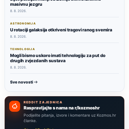
masivnu jezgru
8. 8. 2026.
ASTRONOMIJA
U rotaciji galaksija otkriveni tragovi ranog svemira
8. 8. 2026.
TEHNOLOGIJA
Mogli bismo uskoro imati tehnologiju za put do
drugih zvjezdanih sustava
8. 8. 2026.
Sve novosti
REDDIT ZAJEDNICA
Raspravljajte s nama na r/kozmoshr
Podijelite pitanja, izvore i komentare uz Kozmos.hr
članke.