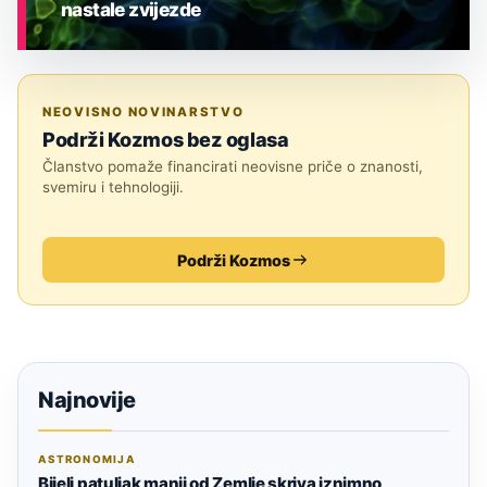
nastale zvijezde
ASTRONOMIJA
NEOVISNO NOVINARSTVO
Podrži Kozmos bez oglasa
Članstvo pomaže financirati neovisne priče o znanosti,
svemiru i tehnologiji.
Podrži Kozmos
Najnovije
ASTRONOMIJA
Bijeli patuljak manji od Zemlje skriva iznimno