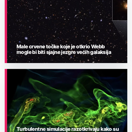
Male crvene točke koje je otkrio Webb
mogle bi biti sjajne jezgre većih galaksija
ASTRONOMIJA
Turbulentne simulacije razotkrivaju kako su