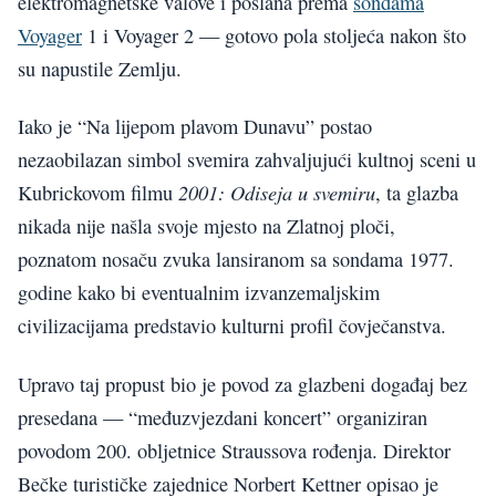
elektromagnetske valove i poslana prema
sondama
Voyager
1 i Voyager 2 — gotovo pola stoljeća nakon što
su napustile Zemlju.
Iako je “Na lijepom plavom Dunavu” postao
nezaobilazan simbol svemira zahvaljujući kultnoj sceni u
2001: Odiseja u svemiru
Kubrickovom filmu
, ta glazba
nikada nije našla svoje mjesto na Zlatnoj ploči,
poznatom nosaču zvuka lansiranom sa sondama 1977.
godine kako bi eventualnim izvanzemaljskim
civilizacijama predstavio kulturni profil čovječanstva.
Upravo taj propust bio je povod za glazbeni događaj bez
presedana — “međuzvjezdani koncert” organiziran
povodom 200. obljetnice Straussova rođenja. Direktor
Bečke turističke zajednice Norbert Kettner opisao je