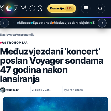
Preskoči na sadržaj
Donacije:
11%
Otvori izbornik
Otvori pretragu
Mjesec
Egzoplaneti
Međuzvjezdani objekti
Zemlja i ok
Naslovnica
Astronomija
ASTRONOMIJA
Međuzvjezdani ‘koncert’
poslan Voyager sondama
47 godina nakon
lansiranja
Kozmos.hr
2. lipnja 2025.
3 min čitanja