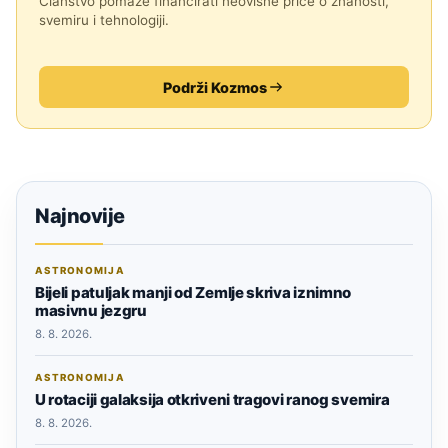
Članstvo pomaže financirati neovisne priče o znanosti,
svemiru i tehnologiji.
Podrži Kozmos
Najnovije
ASTRONOMIJA
Bijeli patuljak manji od Zemlje skriva iznimno
masivnu jezgru
8. 8. 2026.
ASTRONOMIJA
U rotaciji galaksija otkriveni tragovi ranog svemira
8. 8. 2026.