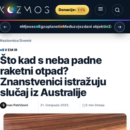
Preskoči na sadržaj
Donacije:
11%
Otvori izbornik
Otvori pretragu
Mjesec
Egzoplaneti
Međuzvjezdani objekti
Zemlja i ok
Naslovnica
Svemir
SVEMIR
Što kad s neba padne
raketni otpad?
Znanstvenici istražuju
slučaj iz Australije
Ivan Petričević
21. listopada 2025.
5 min čitanja