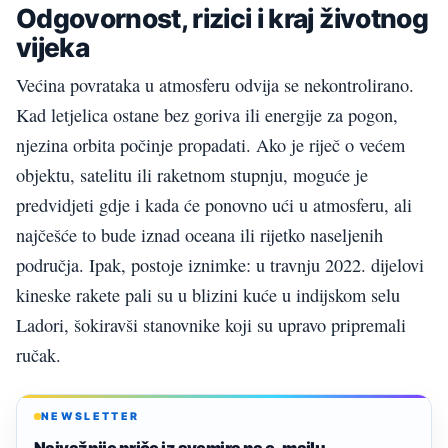
Odgovornost, rizici i kraj životnog
vijeka
Većina povrataka u atmosferu odvija se nekontrolirano.
Kad letjelica ostane bez goriva ili energije za pogon,
njezina orbita počinje propadati. Ako je riječ o većem
objektu, satelitu ili raketnom stupnju, moguće je
predvidjeti gdje i kada će ponovno ući u atmosferu, ali
najčešće to bude iznad oceana ili rijetko naseljenih
područja. Ipak, postoje iznimke: u travnju 2022. dijelovi
kineske rakete pali su u blizini kuće u indijskom selu
Ladori, šokiravši stanovnike koji su upravo pripremali
ručak.
NEWSLETTER
Najvažnije priče iz svemira na e-mailu.