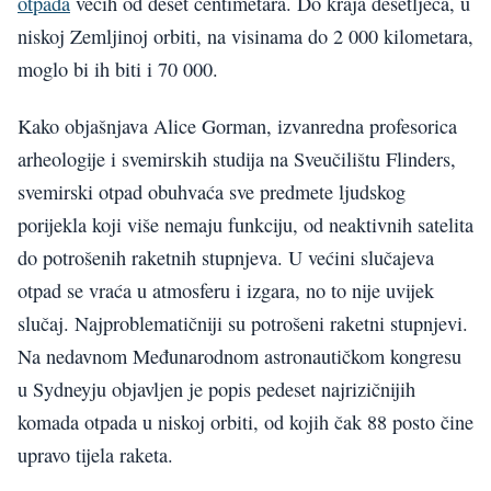
otpada
većih od deset centimetara. Do kraja desetljeća, u
niskoj Zemljinoj orbiti, na visinama do 2 000 kilometara,
moglo bi ih biti i 70 000.
Kako objašnjava Alice Gorman, izvanredna profesorica
arheologije i svemirskih studija na Sveučilištu Flinders,
svemirski otpad obuhvaća sve predmete ljudskog
porijekla koji više nemaju funkciju, od neaktivnih satelita
do potrošenih raketnih stupnjeva. U većini slučajeva
otpad se vraća u atmosferu i izgara, no to nije uvijek
slučaj. Najproblematičniji su potrošeni raketni stupnjevi.
Na nedavnom Međunarodnom astronautičkom kongresu
u Sydneyju objavljen je popis pedeset najrizičnijih
komada otpada u niskoj orbiti, od kojih čak 88 posto čine
upravo tijela raketa.