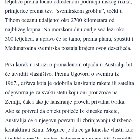
letjelice prema točno određenom području niskog rizika,
primjerice prema tzv. “svemirskom groblju”, točki u
Tihom oceanu udaljenoj oko 2700 kilometara od
najbližeg kopna. Na morskom dnu ondje već leži oko
300 letjelica, a upravo će se tamo, prema planu, spustiti i
Međunarodna svemirska postaja krajem ovog desetljeća.
Prvi korak u istrazi o pronađenom otpadu u Australiji bit
će utvrditi vlasništvo. Prema Ugovoru o svemiru iz
1967., država koja je odobrila lansiranje rakete ili satelita
odgovorna je za svaku štetu koju oni prouzroče na
Zemlji, čak i ako je lansiranje provela privatna tvrtka.
Ako se potvrdi da objekt potječe iz kineske rakete,
Australija će o njegovu povratu ili zbrinjavanju službeno
kontaktirati Kinu. Moguće je da će ga kineske vlasti, kao
i indijske prošle godine, jednostavno prepustiti Australiji.