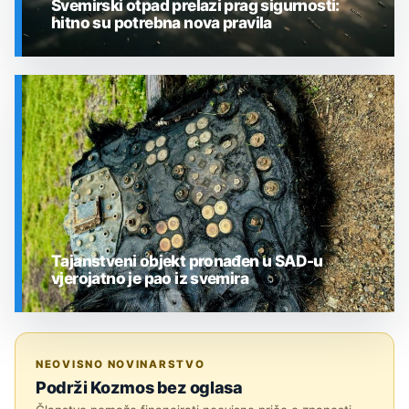
Svemirski otpad prelazi prag sigurnosti:
hitno su potrebna nova pravila
SVEMIR
Tajanstveni objekt pronađen u SAD-u
vjerojatno je pao iz svemira
SVEMIR
NEOVISNO NOVINARSTVO
Podrži Kozmos bez oglasa