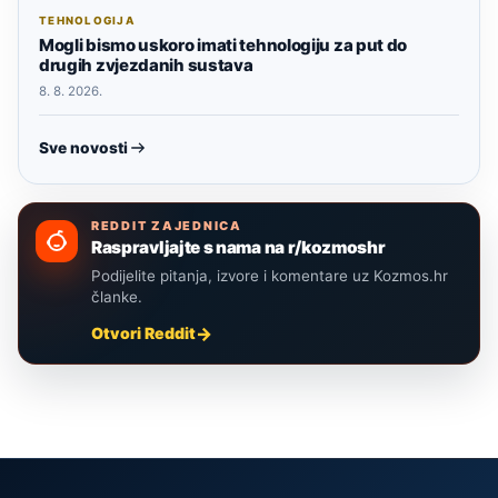
TEHNOLOGIJA
Mogli bismo uskoro imati tehnologiju za put do
drugih zvjezdanih sustava
8. 8. 2026.
Sve novosti
REDDIT ZAJEDNICA
Raspravljajte s nama na r/kozmoshr
Podijelite pitanja, izvore i komentare uz Kozmos.hr
članke.
Otvori Reddit