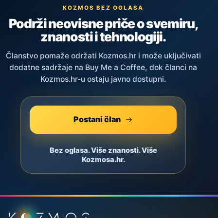
KOZMOS BEZ OGLASA
Podrži neovisne priče o svemiru,
znanosti i tehnologiji.
Članstvo pomaže održati Kozmos.hr i može uključivati
dodatne sadržaje na Buy Me a Coffee, dok članci na
Kozmos.hr-u ostaju javno dostupni.
Postani član
Bez oglasa. Više znanosti. Više
Kozmosa.hr.