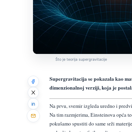
Što je teorija supergravitacije
Supergravitacija se pokazala kao mat
dimenzionalnoj verziji, koja je postal
Na prvu, svemir izgleda uredno i predvid
Na tim razmjerima, Einsteinova opća teor
pokušamo spustiti do same srži materije