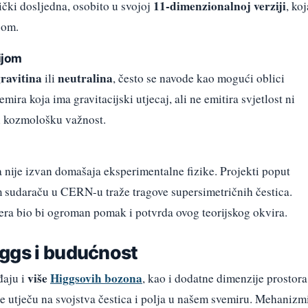
11-dimenzionalnoj verziji
ički dosljedna, osobito u svojoj
, koj
jom.
ijom
ravitina
neutralina
ili
, često se navode kao mogući oblici
ra koja ima gravitacijski utjecaj, ali ne emitira svjetlost ni
 i kozmološku važnost.
ja nije izvan domašaja eksperimentalne fizike. Projekti poput
sudaraču u CERN-u traže tragove supersimetričnih čestica.
era bio bi ogroman pomak i potvrda ovog teorijskog okvira.
iggs i budućnost
više
Higgsovih bozona
đaju i
, kao i dodatne dimenzije prostora
e utječu na svojstva čestica i polja u našem svemiru. Mehanizm