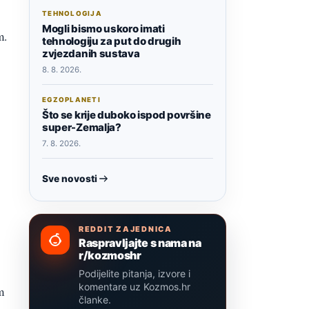
TEHNOLOGIJA
Mogli bismo uskoro imati
m.
tehnologiju za put do drugih
zvjezdanih sustava
8. 8. 2026.
EGZOPLANETI
Što se krije duboko ispod površine
super-Zemalja?
7. 8. 2026.
Sve novosti
REDDIT ZAJEDNICA
Raspravljajte s nama na
r/kozmoshr
Podijelite pitanja, izvore i
komentare uz Kozmos.hr
m
članke.