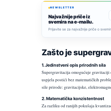
NEWSLETTER
Najvažnije priče iz
svemira na e-mailu.
Prijavite se za najvažnije priče o svemiru
Zašto je supergrav
1. Jedinstveni opis prirodnih sila
Supergravitacija omogućuje gravitaciji d
uspjela postići bez matematičkih probl
sile prirode: gravitacijske, elektromagn
2. Matematička konzistentnost
Za razliku od ranijih pokušaja kvantizac