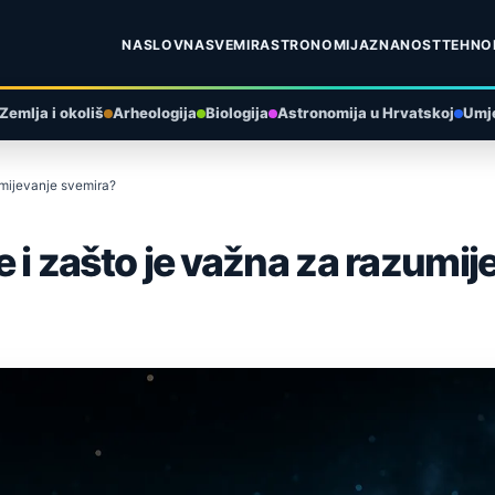
NASLOVNA
SVEMIR
ASTRONOMIJA
ZNANOST
TEHNO
Zemlja i okoliš
Arheologija
Biologija
Astronomija u Hrvatskoj
Umje
zumijevanje svemira?
je i zašto je važna za razumi