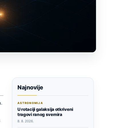
Najnovije
u.
ASTRONOMIJA
U rotaciji galaksija otkriveni
tragovi ranog svemira
u
8. 8. 2026.