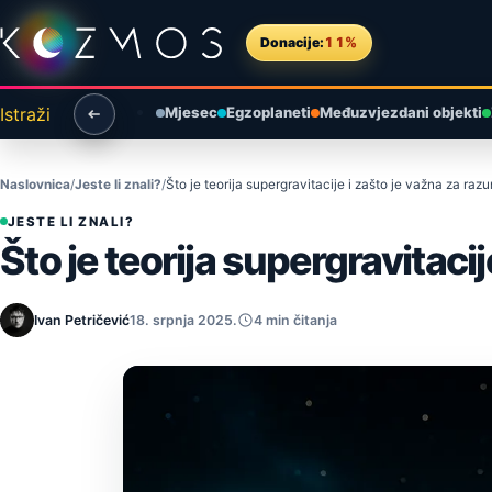
Preskoči na sadržaj
Donacije:
11%
Istraži
Mjesec
Egzoplaneti
Međuzvjezdani objekti
Naslovnica
Jeste li znali?
Što je teorija supergravitacije i zašto je važna za ra
JESTE LI ZNALI?
Što je teorija supergravitaci
Ivan Petričević
18. srpnja 2025.
4 min čitanja