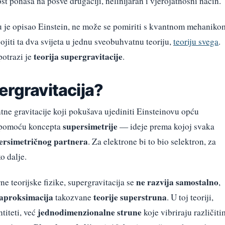
st ponaša na posve drugačiji, nelinijaran i vjerojatnosni način.
 ju je opisao Einstein, ne može se pomiriti s kvantnom mehaniko
ojiti ta dva svijeta u jednu sveobuhvatnu teoriju,
teoriju svega
.
teorija supergravitacije
potrazi je
.
ergravitacija?
ntne gravitacije koji pokušava ujediniti Einsteinovu opću
supersimetrije
e pomoću koncepta
— ideje prema kojoj svaka
ersimetričnog partnera
. Za elektrone bi to bio selektron, za
o dalje.
ne razvija samostalno
e teorijske fizike, supergravitacija se
,
 aproksimacija
teorije superstruna
takozvane
. U toj teoriji,
jednodimenzionalne strune
titeti, već
koje vibriraju različiti