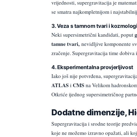
vrijednosti, supergravitacija je matemat
se smatra najkompletnijom i najstabilni
3. Veza s tamnom tvari i kozmolog
g
Neki supersimetrični kandidati, poput
tamne tvari,
nevidljive komponente svemi
zračenje. Supergravitacija time dobiva
4. Eksperimentalna provjerljivost
Iako još nije potvrđena, supergravitaci
ATLAS
CMS
i
na Velikom hadronskom 
Otkriće ijednog supersimetričnog partn
Dodatne dimenzije, H
Supergravitacija i srodne teorije predvi
koje ne možemo izravno opažati, ali koj