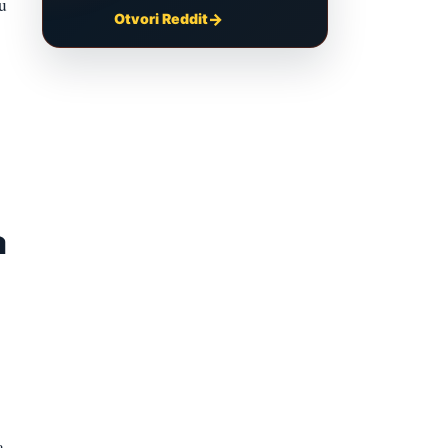
ju
Otvori Reddit
a
a