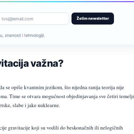
Želim newsletter
, znanosti i tehnologiji.
itacija važna?
a se opiše kvantnim jezikom, što nijedna ranija teorija nije
ema. Time se otvara mogućnost objedinjavanja sve četiri temelj
etske, slabe i jake nuklearne.
ije gravitacije koji su vodili do beskonačnih ili nelogičnih