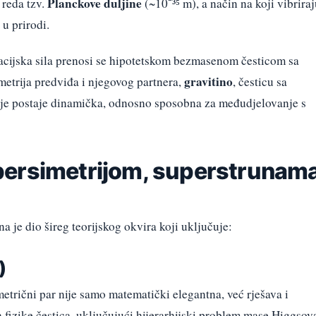
Planckove duljine
 reda tzv.
(~10⁻³⁵ m), a način na koji vibrira
u prirodi.
acijska sila prenosi se hipotetskom bezmasenom česticom sa
gravitino
metrija predviđa i njegovog partnera,
, česticu sa
acije postaje dinamička, odnosno sposobna za međudjelovanje s
persimetrijom, superstrunam
na je dio šireg teorijskog okvira koji uključuje:
)
metrični par nije samo matematički elegantna, već rješava i
izike čestica, uključujući hijerarhijski problem mase Higgsov