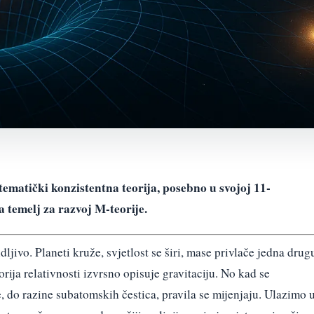
ematički konzistentna teorija, posebno u svojoj 11-
a temelj za razvoj M-teorije.
ljivo. Planeti kruže, svjetlost se širi, mase privlače jedna drug
ija relativnosti izvrsno opisuje gravitaciju. No kad se
, do razine subatomskih čestica, pravila se mijenjaju. Ulazimo 