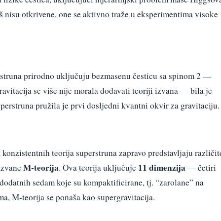
š nisu otkrivene, one se aktivno traže u eksperimentima visoke
je struna prirodno uključuju bezmasenu česticu sa spinom 2 —
avitacija se više nije morala dodavati teoriji izvana — bila je
erstruna pružila je prvi dosljedni kvantni okvir za gravitaciju.
konzistentnih teorija superstruna zapravo predstavljaju različit
M-teorija
11 dimenzija
nazvane
. Ova teorija uključuje
— četiri
dodatnih sedam koje su kompaktificirane, tj. “zarolane” na
a, M-teorija se ponaša kao supergravitacija.