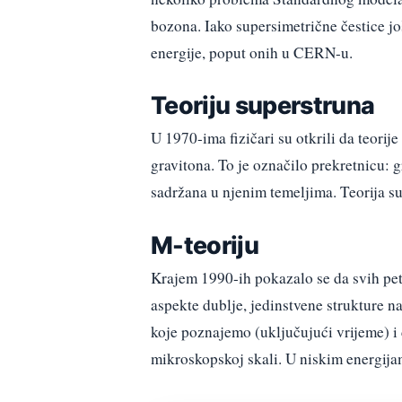
bozona. Iako supersimetrične čestice jo
energije, poput onih u CERN-u.
Teoriju superstruna
U 1970-ima fizičari su otkrili da teori
gravitona. To je označilo prekretnicu: gr
sadržana u njenim temeljima. Teorija sup
M-teoriju
Krajem 1990-ih pokazalo se da svih pet 
aspekte dublje, jedinstvene strukture 
koje poznajemo (uključujući vrijeme) i 
mikroskopskoj skali. U niskim energijam