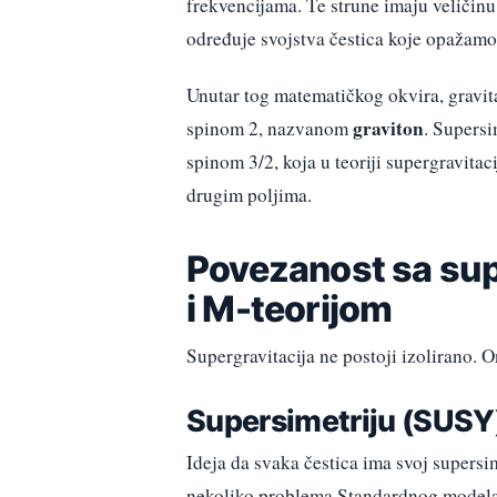
frekvencijama. Te strune imaju veličinu
određuje svojstva čestica koje opažamo 
Unutar tog matematičkog okvira, gravit
graviton
spinom 2, nazvanom
. Supersi
spinom 3/2, koja u teoriji supergravit
drugim poljima.
Povezanost sa su
i M-teorijom
Supergravitacija ne postoji izolirano. O
Supersimetriju (SUSY
Ideja da svaka čestica ima svoj supersi
nekoliko problema Standardnog modela f