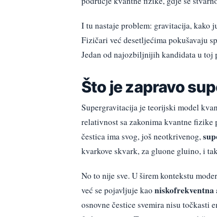
područje kvantne fizike, gdje se stvarno
I tu nastaje problem: gravitacija, kako
Fizičari već desetljećima pokušavaju sp
Jedan od najozbiljnijih kandidata u toj 
Što je zapravo sup
Supergravitacija je teorijski model kva
relativnost sa zakonima kvantne fizik
sup
čestica ima svog, još neotkrivenog,
kvarkove skvark, za gluone gluino, i tak
No to nije sve. U širem kontekstu modern
niskofrekventna
već se pojavljuje kao
osnovne čestice svemira nisu točkasti en