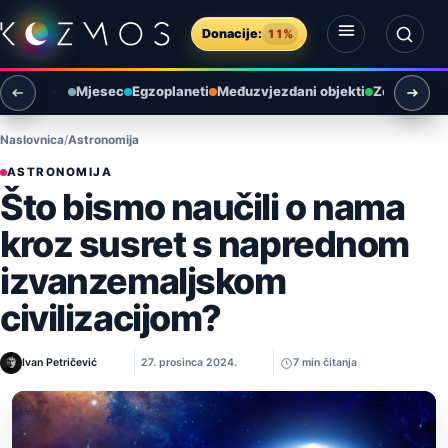
Preskoči na sadržaj
Donacije:
11%
Otvori izbornik
Otvori pretragu
Mjesec
Egzoplaneti
Međuzvjezdani objekti
Zemlja i ok
Naslovnica
Astronomija
ASTRONOMIJA
Što bismo naučili o nama
kroz susret s naprednom
izvanzemaljskom
civilizacijom?
Ivan Petričević
27. prosinca 2024.
7 min čitanja