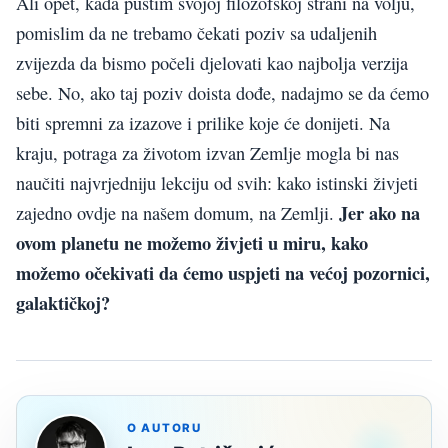
Ali opet, kada pustim svojoj filozofskoj strani na volju,
pomislim da ne trebamo čekati poziv sa udaljenih
zvijezda da bismo počeli djelovati kao najbolja verzija
sebe. No, ako taj poziv doista dođe, nadajmo se da ćemo
biti spremni za izazove i prilike koje će donijeti. Na
kraju, potraga za životom izvan Zemlje mogla bi nas
naučiti najvrjedniju lekciju od svih: kako istinski živjeti
Jer ako na
zajedno ovdje na našem domum, na Zemlji.
ovom planetu ne možemo živjeti u miru, kako
možemo očekivati da ćemo uspjeti na većoj pozornici,
galaktičkoj?
O AUTORU