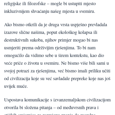
religijske ili filozofske – mogle bi ustupiti mjesto
inkluzivnijem shvaćanju našeg mjesta u svemiru.
Ako bismo otkrili da je druga vrsta uspješno prevladala
izazove slične našima, poput ekološkog kolapsa ili
destruktivnih sukoba, njihov primjer mogao bi nas
usmjeriti prema održivijim rješenjima. To bi nam
omogućilo da vidimo sebe u širem kontekstu, kao dio
veće priče o životu u svemiru. Ne bismo više bili sami u
svojoj potrazi za rješenjima, već bismo imali priliku učiti
od civilizacija koje su već savladale prepreke koje nas još
uvijek muče.
Uspostava komunikacije s izvanzemaljskom civilizacijom
otvorila bi složena pitanja – od međuvrsnih prava i
etičkih smjernica za razmjenu znanja do moralne