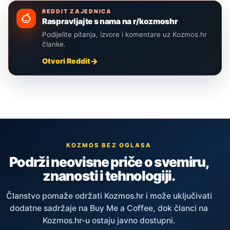
REDDIT ZAJEDNICA
Raspravljajte s nama na r/kozmoshr
Podijelite pitanja, izvore i komentare uz Kozmos.hr
članke.
Otvori Reddit
KOZMOS BEZ OGLASA
Podrži neovisne priče o svemiru,
znanosti i tehnologiji.
Članstvo pomaže održati Kozmos.hr i može uključivati
dodatne sadržaje na Buy Me a Coffee, dok članci na
Kozmos.hr-u ostaju javno dostupni.