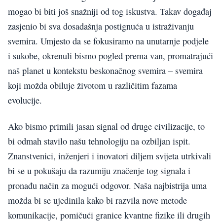
mogao bi biti još snažniji od tog iskustva. Takav događaj
zasjenio bi sva dosadašnja postignuća u istraživanju
svemira. Umjesto da se fokusiramo na unutarnje podjele
i sukobe, okrenuli bismo pogled prema van, promatrajući
naš planet u kontekstu beskonačnog svemira – svemira
koji možda obiluje životom u različitim fazama
evolucije.
Ako bismo primili jasan signal od druge civilizacije, to
bi odmah stavilo našu tehnologiju na ozbiljan ispit.
Znanstvenici, inženjeri i inovatori diljem svijeta utrkivali
bi se u pokušaju da razumiju značenje tog signala i
pronađu način za mogući odgovor. Naša najbistrija uma
možda bi se ujedinila kako bi razvila nove metode
komunikacije, pomičući granice kvantne fizike ili drugih