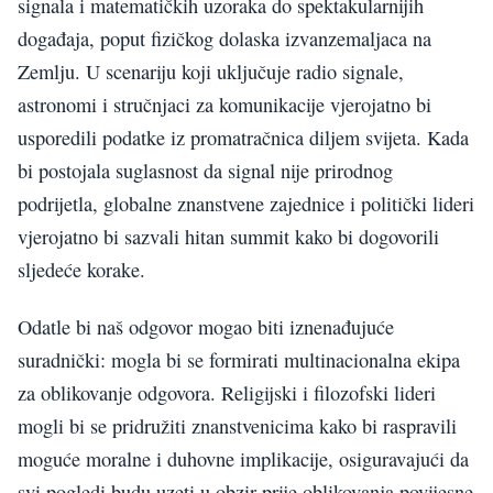
signala i matematičkih uzoraka do spektakularnijih
događaja, poput fizičkog dolaska izvanzemaljaca na
Zemlju. U scenariju koji uključuje radio signale,
astronomi i stručnjaci za komunikacije vjerojatno bi
usporedili podatke iz promatračnica diljem svijeta. Kada
bi postojala suglasnost da signal nije prirodnog
podrijetla, globalne znanstvene zajednice i politički lideri
vjerojatno bi sazvali hitan summit kako bi dogovorili
sljedeće korake.
Odatle bi naš odgovor mogao biti iznenađujuće
suradnički: mogla bi se formirati multinacionalna ekipa
za oblikovanje odgovora. Religijski i filozofski lideri
mogli bi se pridružiti znanstvenicima kako bi raspravili
moguće moralne i duhovne implikacije, osiguravajući da
svi pogledi budu uzeti u obzir prije oblikovanja povijesne