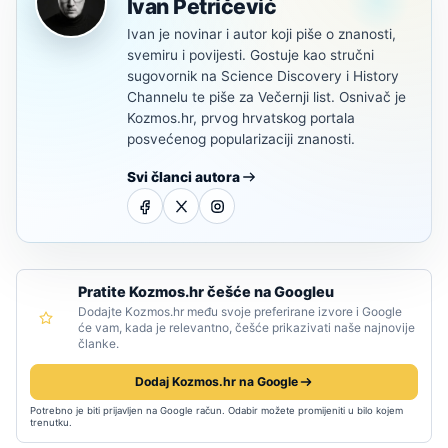
Ivan Petričević
Ivan je novinar i autor koji piše o znanosti,
svemiru i povijesti. Gostuje kao stručni
sugovornik na Science Discovery i History
Channelu te piše za Večernji list. Osnivač je
Kozmos.hr, prvog hrvatskog portala
posvećenog popularizaciji znanosti.
Svi članci autora
Pratite Kozmos.hr češće na Googleu
Dodajte Kozmos.hr među svoje preferirane izvore i Google
će vam, kada je relevantno, češće prikazivati naše najnovije
članke.
Dodaj Kozmos.hr na Google
Potrebno je biti prijavljen na Google račun. Odabir možete promijeniti u bilo kojem
trenutku.