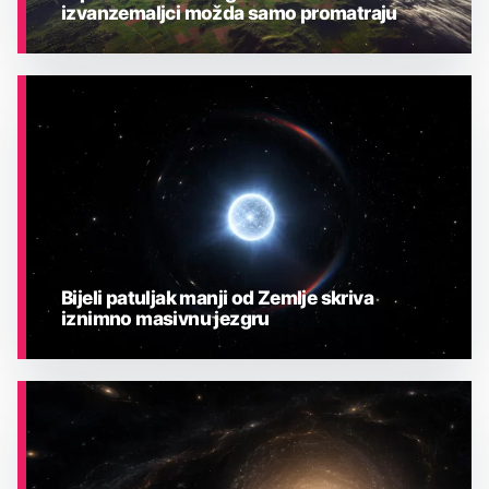
izvanzemaljci možda samo promatraju
ASTRONOMIJA
Bijeli patuljak manji od Zemlje skriva
iznimno masivnu jezgru
ASTRONOMIJA