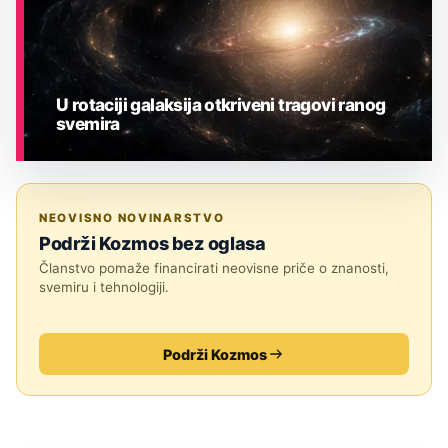
U rotaciji galaksija otkriveni tragovi ranog
svemira
ASTRONOMIJA
NEOVISNO NOVINARSTVO
Podrži Kozmos bez oglasa
Članstvo pomaže financirati neovisne priče o znanosti,
svemiru i tehnologiji.
Podrži Kozmos