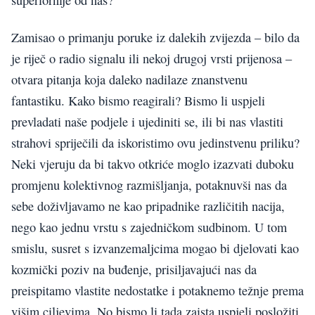
superiornije od nas?
Zamisao o primanju poruke iz dalekih zvijezda – bilo da
je riječ o radio signalu ili nekoj drugoj vrsti prijenosa –
otvara pitanja koja daleko nadilaze znanstvenu
fantastiku. Kako bismo reagirali? Bismo li uspjeli
prevladati naše podjele i ujediniti se, ili bi nas vlastiti
strahovi spriječili da iskoristimo ovu jedinstvenu priliku?
Neki vjeruju da bi takvo otkriće moglo izazvati duboku
promjenu kolektivnog razmišljanja, potaknuvši nas da
sebe doživljavamo ne kao pripadnike različitih nacija,
nego kao jednu vrstu s zajedničkom sudbinom. U tom
smislu, susret s izvanzemaljcima mogao bi djelovati kao
kozmički poziv na buđenje, prisiljavajući nas da
preispitamo vlastite nedostatke i potaknemo težnje prema
višim ciljevima. No bismo li tada zaista uspjeli posložiti