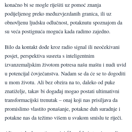
konačno bi se mogle riješiti uz pomoć znanja
podijeljenog preko međuzvjezdanih granica, ili uz
obnovljenu ljudsku odlučnost, potaknutu spoznajom da
su veća postignuća moguća kada radimo zajedno.
Bilo da kontakt dođe kroz radio signal ili neočekivani
posjet, perspektiva susreta s inteligentnim
izvanzemaljskim životom potresa našu maštu i nudi uvid
u potencijal čovječanstva. Nadam se da će se to dogoditi
u mom životu. Ali bez obzira na to, daleko od puke
znatiželje, takav bi događaj mogao postati ultimativni
transformacijski trenutak – onaj koji nas prisiljava da
promislimo vlastito ponašanje, potakne duh suradnje i
potakne nas da težimo višem u svakom smislu te riječi.