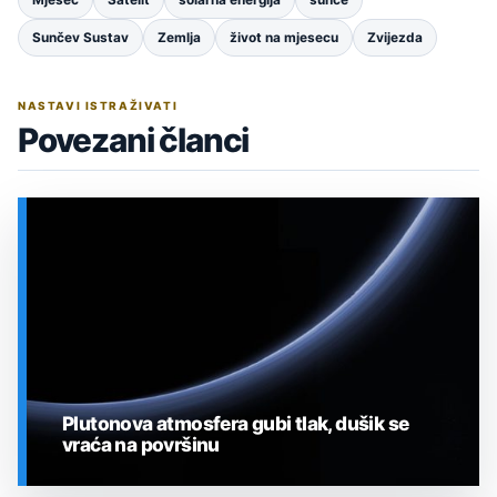
Mjesec
Satelit
solarna energija
sunce
Sunčev Sustav
Zemlja
život na mjesecu
Zvijezda
NASTAVI ISTRAŽIVATI
Povezani članci
Plutonova atmosfera gubi tlak, dušik se
vraća na površinu