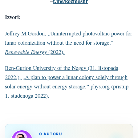
–
t.me/kozmoshr
Izvori:
Jeffrey M.Gordon, „Uninterrupted photovoltaic power for
lunar colonization without the need for storage,“
Renewable Energy
(2022).
Ben-Gurion University of the Negev (31. listopada
2022.), „A plan to power a lunar colony solely through
solar energy without energy storage,“ phys.org (pristup
1. studenoga 2022).
O AUTORU