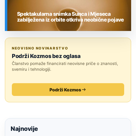
Spektakularna snimka Sunca i Mjeseca
zabilježena iz orbite otkriva neobične pojave
SVEMIR
NEOVISNO NOVINARSTVO
Podrži Kozmos bez oglasa
Članstvo pomaže financirati neovisne priče o znanosti,
svemiru i tehnologiji.
Podrži Kozmos
Najnovije