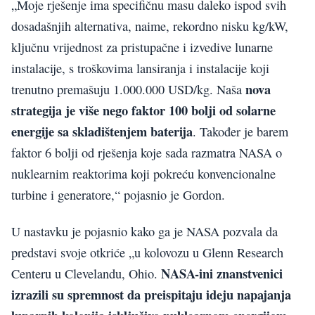
„Moje rješenje ima specifičnu masu daleko ispod svih
dosadašnjih alternativa, naime, rekordno nisku kg/kW,
ključnu vrijednost za pristupačne i izvedive lunarne
instalacije, s troškovima lansiranja i instalacije koji
nova
trenutno premašuju 1.000.000 USD/kg. Naša
strategija je više nego faktor 100 bolji od solarne
energije sa skladištenjem baterija
. Također je barem
faktor 6 bolji od rješenja koje sada razmatra NASA o
nuklearnim reaktorima koji pokreću konvencionalne
turbine i generatore,“ pojasnio je Gordon.
U nastavku je pojasnio kako ga je NASA pozvala da
predstavi svoje otkriće „u kolovozu u Glenn Research
NASA-ini znanstvenici
Centeru u Clevelandu, Ohio.
izrazili su spremnost da preispitaju ideju napajanja