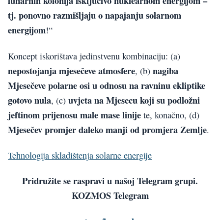
lunarnih kolonija isključivo nuklearnom energijom –
tj. ponovno razmišljaju o napajanju solarnom
energijom
!“
Koncept iskorištava jedinstvenu kombinaciju: (a)
nepostojanja mjesečeve atmosfere
nagiba
, (b)
Mjesečeve polarne osi u odnosu na ravninu ekliptike
gotovo nula
uvjeta na Mjesecu koji su podložni
, (c)
jeftinom prijenosu male mase linije
te, konačno, (d)
Mjesečev promjer daleko manji od promjera Zemlje
.
Tehnologija skladištenja solarne energije
Pridružite se raspravi u našoj Telegram grupi.
KOZMOS Telegram