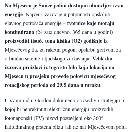
Na Mjesecu je Sunce jedini dostupni obnovljivi izvor
energije
. Najveći izazov je u potpunosti opskrbiti
tvornice koje moraju
glavnog potrošača energije –
kontinuirano
)
(24 sata dnevno, 365 dana u godini
proizvoditi tisuće tona kisika (O2) godišnje
iz
Mjesečevog tla, za raketni pogon, opskrbu gorivom za
Velik dio
orbitalne satelite i ljudskog uzdržavanja.
izazova proizlazi iz toga što bilo koja lokacija na
Mjesecu u prosjeku provede polovicu mjesečevog
rotacijskog perioda od 29.5 dana u mraku
.
U svom radu, Gordon dokumentira izvedivu strategiju u
kojoj bi neprekinutu električnu energiju proizvodili
fotonaponski (PV) nizovi postavljeni oko 360°
latitudinalnog prstena blizu (ali ne na) Mjesečevom polu,