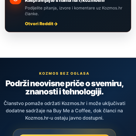
Raspravljajte s nama na r/kozmoshr
Podijelite pitanja, izvore i komentare uz Kozmos.hr
članke.
Otvori Reddit
KOZMOS BEZ OGLASA
Podrži neovisne priče o svemiru,
znanosti i tehnologiji.
Članstvo pomaže održati Kozmos.hr i može uključivati
dodatne sadržaje na Buy Me a Coffee, dok članci na
Kozmos.hr-u ostaju javno dostupni.