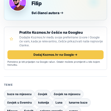
Filip
Svi članci autora
Pratite Kozmos.hr češće na Googleu
Dodajte Kozmos.hr među svoje preferirane izvore i Google
će vam, kada je relevantno, češće prikazivati naše najnovije
članke.
Dodaj Kozmos.hr na Google
Potrebno je biti prijavljen na Google račun. Odabir možete promijeniti u bilo kojem
trenutku.
TEME
baze na mjesecu
čovjek
čovjek na mjesecu
čovjek u Svemiru
kolonija
Luna
lunarne baze