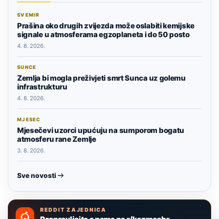
SVEMIR
Prašina oko drugih zvijezda može oslabiti kemijske
signale u atmosferama egzoplaneta i do 50 posto
4. 8. 2026.
SUNCE
Zemlja bi mogla preživjeti smrt Sunca uz golemu
infrastrukturu
4. 8. 2026.
MJESEC
Mjesečevi uzorci upućuju na sumporom bogatu
atmosferu rane Zemlje
3. 8. 2026.
Sve novosti
REDDIT ZAJEDNICA