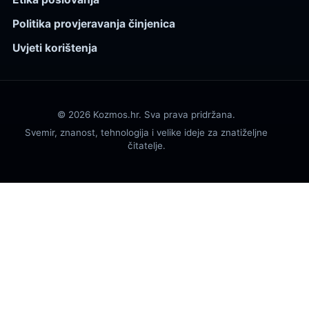
Politika provjeravanja činjenica
Uvjeti korištenja
© 2026 Kozmos.hr. Sva prava pridržana.
Svemir, znanost, tehnologija i velike ideje za znatiželjne
čitatelje.