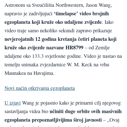
Astronom sa Sveučilišta Northwestern, Jason Wang,
‘timelapse’ video brojnih
napravio je zadivljujući
egzoplaneta koji kruže oko udaljene zvijezde
. Iako
video traje samo nekoliko sekundi zapravo prikazuje
nevjerojatnih 12 godina kretanja četiri planeta koji
kruže oko zvijezde nazvane HR8799
– od Zemlje
udaljene oko 133.3 svjetlosne godine. Video je nastao na
temelju snimaka zvjezdarnice W. M. Keck na vrhu
Maunakea na Havajima.
Novi način otkrivanja egzoplaneta
U izjavi
Wang je pojasnio kako je primarni cilj njegovog
učiniti duge orbite ovih masivnih
sastavljanja videa bio
egzoplaneta prepoznatljivijima široj javnosti
– „Ovaj