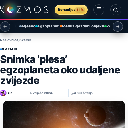
Preskoči na sadržaj
Donacije:
11%
Otvori izbornik
Otvori pretragu
Mjesec
Egzoplaneti
Međuzvjezdani objekti
Zemlja i ok
Naslovnica
Svemir
SVEMIR
Snimka ‘plesa’
egzoplaneta oko udaljene
zvijezde
Filip
1. veljače 2023.
3 min čitanja