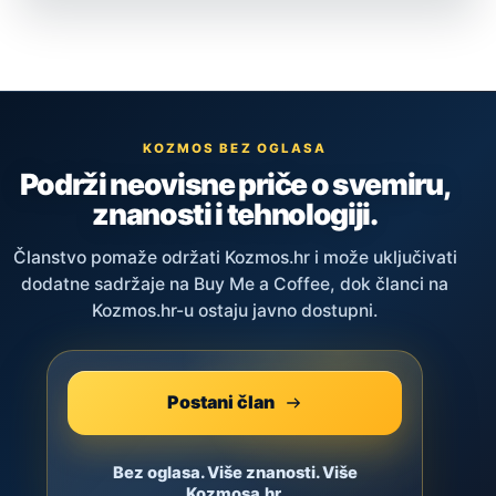
KOZMOS BEZ OGLASA
Podrži neovisne priče o svemiru,
znanosti i tehnologiji.
Članstvo pomaže održati Kozmos.hr i može uključivati
dodatne sadržaje na Buy Me a Coffee, dok članci na
Kozmos.hr-u ostaju javno dostupni.
Postani član
Bez oglasa. Više znanosti. Više
Kozmosa.hr.