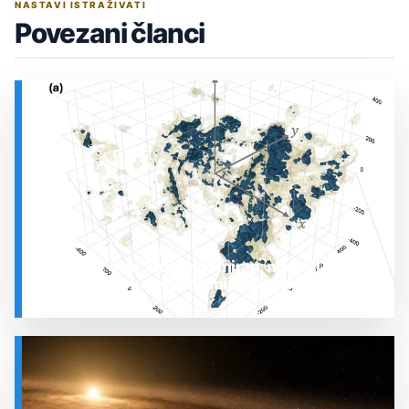
NASTAVI ISTRAŽIVATI
Povezani članci
Prostor oko Sunca nije miran: nova 3D karta
otkrila plin koji stalno mijenja stanje
SVEMIR