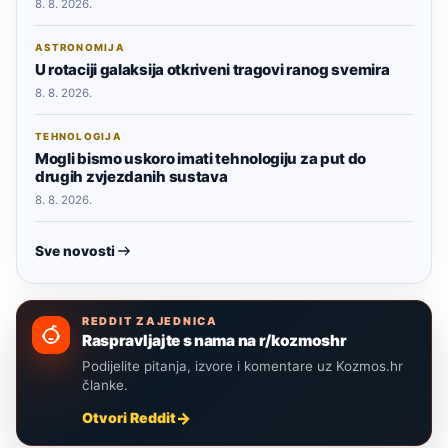
8. 8. 2026.
ASTRONOMIJA
U rotaciji galaksija otkriveni tragovi ranog svemira
8. 8. 2026.
TEHNOLOGIJA
Mogli bismo uskoro imati tehnologiju za put do
drugih zvjezdanih sustava
8. 8. 2026.
Sve novosti
REDDIT ZAJEDNICA
Raspravljajte s nama na r/kozmoshr
Podijelite pitanja, izvore i komentare uz Kozmos.hr
članke.
Otvori Reddit