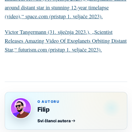
around distant star in stunning 12-year timelapse
(video),“ space.com (pristup 1. veljače 2023).
Victor Tangermann (31. siječnja 2023.), „Scientist
Releases Amazing Video Of Exoplanets Orbiting Distant
Star,“ futurism.com (pristup 1. veljače 2023).
O AUTORU
Filip
Svi članci autora