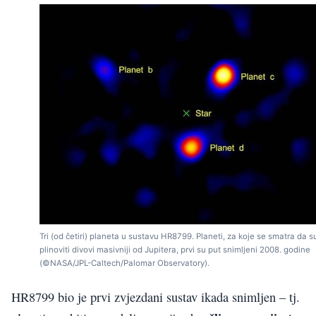
Tri (od četiri) planeta u sustavu HR8799. Planeti, za koje se smatra da s
plinoviti divovi masivniji od Jupitera, prvi su put snimljeni 2008. godine
(©NASA/JPL-Caltech/Palomar Observatory).
HR8799 bio je prvi zvjezdani sustav ikada snimljen – tj.