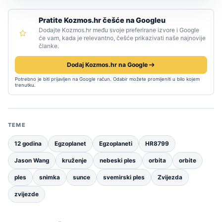
Pratite Kozmos.hr češće na Googleu
Dodajte Kozmos.hr među svoje preferirane izvore i Google
će vam, kada je relevantno, češće prikazivati naše najnovije
članke.
Dodaj Kozmos.hr na Google
Potrebno je biti prijavljen na Google račun. Odabir možete promijeniti u bilo kojem
trenutku.
TEME
12 godina
Egzoplanet
Egzoplaneti
HR8799
Jason Wang
kruženje
nebeski ples
orbita
orbite
ples
snimka
sunce
svemirski ples
Zvijezda
zvijezde