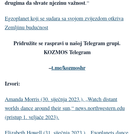
drugima da shvate njezinu važnost
.“
Egzoplanet koji se sudara sa svojom zvijezdom otkriva
Zemljinu budućnost
Pridružite se raspravi u našoj Telegram grupi.
KOZMOS Telegram
–
t.me/kozmoshr
Izvori:
Amanda Morris (30. siječnja 2023.), „Watch distant
worlds dance around their sun,“ news.northwestern.edu
(pristup 1. veljače 2023).
Elizabeth Howell (31. siječnja 2023.), „Exoplanets dance