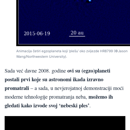
Animacija četiri egzoplaneta koji ‘plešu’ oko zvijezde HR8799 (©Jason
Wang/Northwestern University).
ovi su (egzo)planeti
Sada već davne 2008. godine
postali prvi koje su astronomi ikada izravno
promatrali
– a sada, u nevjerojatnoj demonstraciji moći
možemo ih
moderne tehnologije promatranja neba,
gledati kako izvode svoj ‘nebeski ples’
.