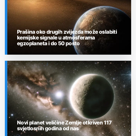
Prašina oko drugih zvijezda može oslabiti
kemijske signale u atmosferama
egzoplaneta i do 50 posto
SVEMIR
Novi planet veličine Zemlje otkriven 117
svjetlosnih godina od nas