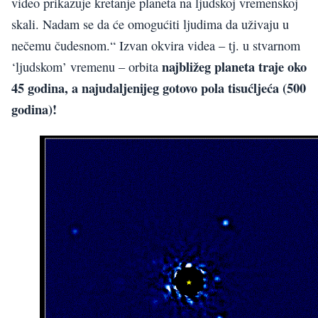
video prikazuje kretanje planeta na ljudskoj vremenskoj
skali. Nadam se da će omogućiti ljudima da uživaju u
nečemu čudesnom.“ Izvan okvira videa – tj. u stvarnom
najbližeg planeta traje oko
‘ljudskom’ vremenu – orbita
45 godina, a najudaljenijeg gotovo pola tisućljeća (500
godina)!