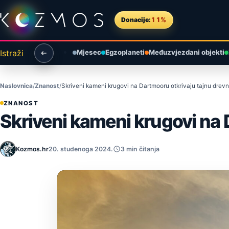
Preskoči na sadržaj
Donacije:
11%
Istraži
Mjesec
Egzoplaneti
Međuzvjezdani objekti
Naslovnica
Znanost
Skriveni kameni krugovi na Dartmooru otkrivaju tajnu drev
ZNANOST
Skriveni kameni krugovi na 
Kozmos.hr
20. studenoga 2024.
3 min čitanja