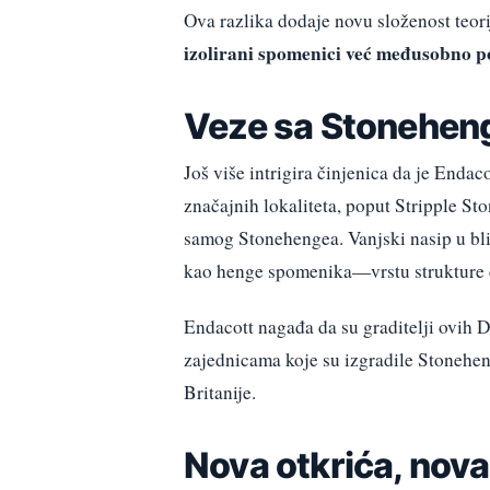
Ova razlika dodaje novu složenost teori
izolirani spomenici već međusobno po
Veze sa Stoneheng
Još više intrigira činjenica da je Enda
značajnih lokaliteta, poput Stripple S
samog Stonehengea. Vanjski nasip u bli
kao henge spomenika—vrstu strukture 
Endacott nagađa da su graditelji ovih D
zajednicama koje su izgradile Stonehen
Britanije.
Nova otkrića, nova