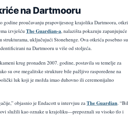
riće na Dartmooru
io godine proučavanju prapovijesnog krajolika Dartmoora, otkr
The Guardian-a
rema izvješću
, nalazišta pokazuju zapanjujuće
m strukturama, uključujući Stonehenge. Ova otkrića posebno su
dentificirani na Dartmooru u više od stoljeća.
i kameni krug pronađen 2007. godine, postavila su temelje za
ako su ove megalitske strukture bile pažljivo raspoređene na
olički luk koji je možda imao duhovno ili ceremonijalno
The Guardian
ačije,” objasnio je Endacott u intervjuu za
. “Bi
vi služili kao oznake u krajoliku—prepoznali su visoko tlo i