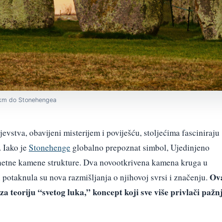
 km do Stonehengea
vstva, obavijeni misterijem i poviješću, stoljećima fasciniraju
. Iako je
Stonehenge
globalno prepoznat simbol, Ujedinjeno
netne kamene strukture. Dva novootkrivena kamena kruga u
Ov
otaknula su nova razmišljanja o njihovoj svrsi i značenju.
za teoriju “svetog luka,” koncept koji sve više privlači pažn