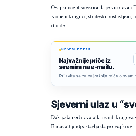
Ovaj koncept sugerira da je visoravan D
Kameni krugovi, strateški postavljeni, m
rituale.
NEWSLETTER
Najvažnije priče iz
svemira na e-mailu.
Prijavite se za najvažnije priče o svemiru
Sjeverni ulaz u “sv
Dok jedan od novo otkrivenih krugova sk
Endacott pretpostavlja da je ovaj krug s