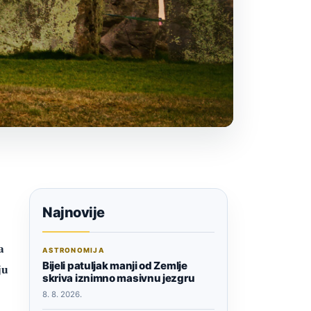
Najnovije
a
ASTRONOMIJA
Bijeli patuljak manji od Zemlje
ju
skriva iznimno masivnu jezgru
8. 8. 2026.