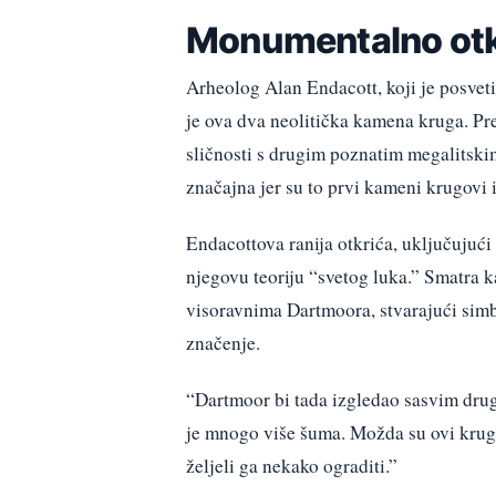
Monumentalno otk
Arheolog Alan Endacott, koji je posvet
je ova dva neolitička kamena kruga. P
sličnosti s drugim poznatim megalitski
značajna jer su to prvi kameni krugovi i
Endacottova ranija otkrića, uključujuć
njegovu teoriju “svetog luka.” Smatra k
visoravnima Dartmoora, stvarajući simb
značenje.
“Dartmoor bi tada izgledao sasvim drug
je mnogo više šuma. Možda su ovi krugo
željeli ga nekako ograditi.”