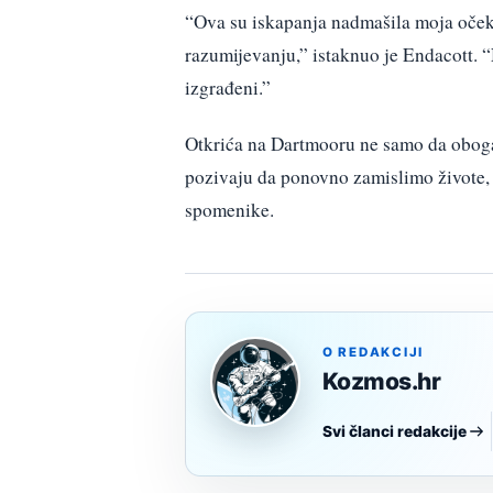
“Ova su iskapanja nadmašila moja oček
razumijevanju,” istaknuo je Endacott. “
izgrađeni.”
Otkrića na Dartmooru ne samo da oboga
pozivaju da ponovno zamislimo živote, v
spomenike.
O REDAKCIJI
Kozmos.hr
Svi članci redakcije