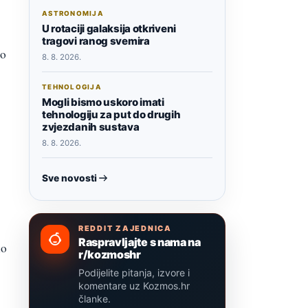
ASTRONOMIJA
U rotaciji galaksija otkriveni
tragovi ranog svemira
io
8. 8. 2026.
TEHNOLOGIJA
Mogli bismo uskoro imati
tehnologiju za put do drugih
zvjezdanih sustava
8. 8. 2026.
Sve novosti
REDDIT ZAJEDNICA
Raspravljajte s nama na
lo
r/kozmoshr
Podijelite pitanja, izvore i
komentare uz Kozmos.hr
članke.