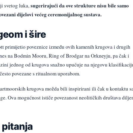
sugerirajući da ove strukture nisu bile samo
ji svetog luka,
vezani dijelovi većeg ceremonijalnog sustava.
eom i šire
cott primijetio poveznice između ovih kamenih krugova i drugih
tones na Bodmin Mooru, Ring of Brodgar na Orkneyju, pa čak i
zini jednog od krugova snažno upućuje na njegovu klasifikacij
često povezane s ritualnom uporabom.
artmoorskih krugova možda bili inspirirani ili čak u kontaktu s
ge. Ova mogućnost ističe povezanost neolitičkih društava dilj
 pitanja