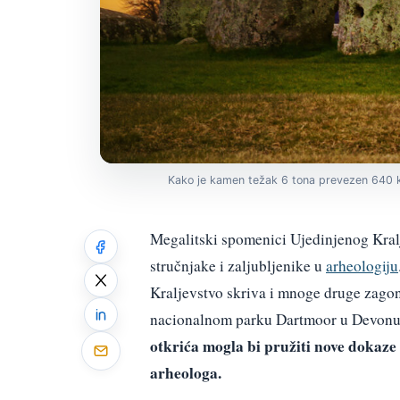
Kako je kamen težak 6 tona prevezen 640
Megalitski spomenici Ujedinjenog Kralje
stručnjake i zaljubljenike u
arheologiju
Kraljevstvo skriva i mnoge druge zago
nacionalnom parku Dartmoor u Devonu p
otkrića mogla bi pružiti nove dokaze 
arheologa.