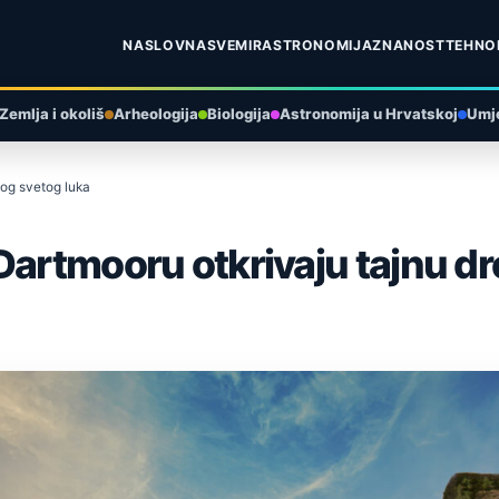
NASLOVNA
SVEMIR
ASTRONOMIJA
ZNANOST
TEHNO
Zemlja i okoliš
Arheologija
Biologija
Astronomija u Hrvatskoj
Umje
nog svetog luka
Dartmooru otkrivaju tajnu d