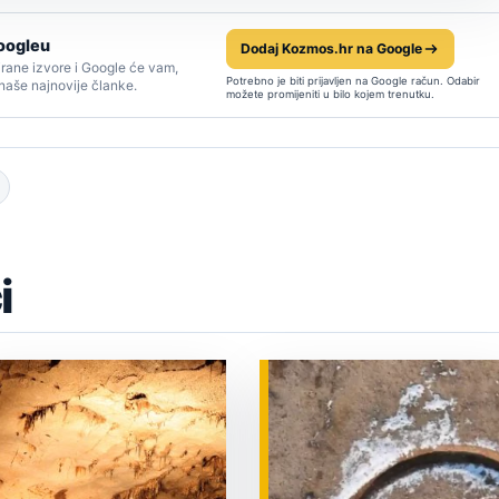
oogleu
Dodaj Kozmos.hr na Google
rane izvore i Google će vam,
Potrebno je biti prijavljen na Google račun. Odabir
 naše najnovije članke.
možete promijeniti u bilo kojem trenutku.
i