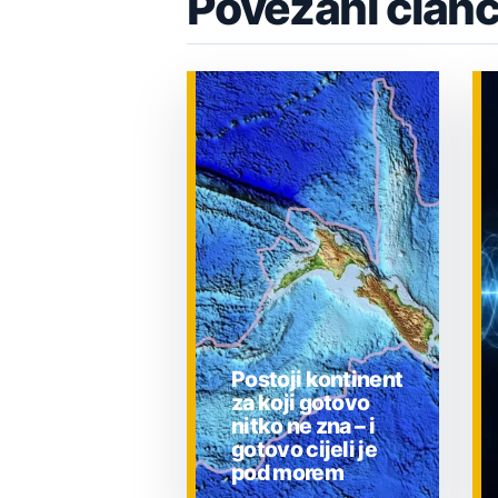
Povezani članc
Postoji kontinent
za koji gotovo
nitko ne zna – i
gotovo cijeli je
pod morem