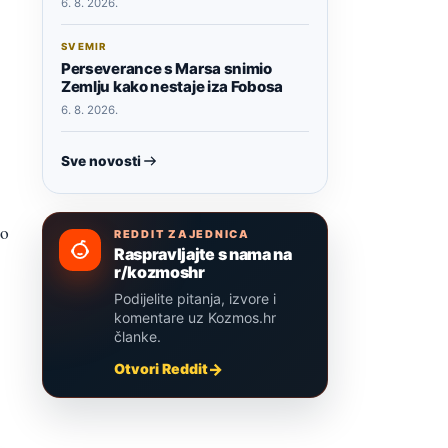
6. 8. 2026.
SVEMIR
Perseverance s Marsa snimio
Zemlju kako nestaje iza Fobosa
6. 8. 2026.
Sve novosti
no
REDDIT ZAJEDNICA
Raspravljajte s nama na
r/kozmoshr
Podijelite pitanja, izvore i
komentare uz Kozmos.hr
članke.
Otvori Reddit