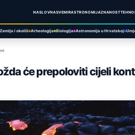
NASLOVNA
SVEMIR
ASTRONOMIJA
ZNANOST
TEHNO
Zemlja i okoliš
Arheologija
Biologija
Astronomija u Hrvatskoj
Umje
ent
žda će prepoloviti cijeli kon