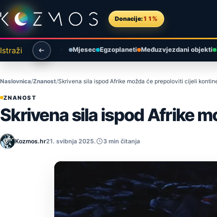
Preskoči na sadržaj
Donacije:
11%
Istraži
Mjesec
Egzoplaneti
Međuzvjezdani objekti
Naslovnica
Znanost
Skrivena sila ispod Afrike možda će prepoloviti cijeli kontin
ZNANOST
Skrivena sila ispod Afrike mo
Kozmos.hr
21. svibnja 2025.
3 min čitanja