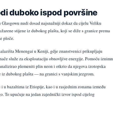
odi duboko ispod površine
 u Glasgowu nudi dosad najsnažniji dokaz da cijelu Veliku
arene stijene iz dubokog plašta, koji se diže s granice prema
e ploče.
alazišta Menengai u Keniji, gdje znanstvenici prikupljaju
nače služe za eksploataciju obnovljive energije. Pomoću iznim
analizirao plemeniti plin neon i otkrio da njegova izotopska
e iz dubokog plašta — na granici s vanjskim jezgrom.
e i u bazaltima iz Etiopije, kao i u rasjednim zonama između
 To upućuje na jedan zajednički izvor ispod cijelog