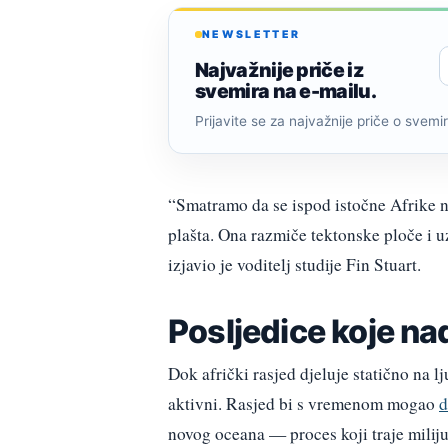
NEWSLETTER
Najvažnije priče iz
svemira na e-mailu.
Prijavite se za najvažnije priče o svemiru
“Smatramo da se ispod istočne Afrike na
plašta. Ona razmiče tektonske ploče i u
izjavio je voditelj studije Fin Stuart.
Posljedice koje na
Dok afrički rasjed djeluje statično na l
aktivni. Rasjed bi s vremenom mogao
d
novog oceana — proces koji traje miliju