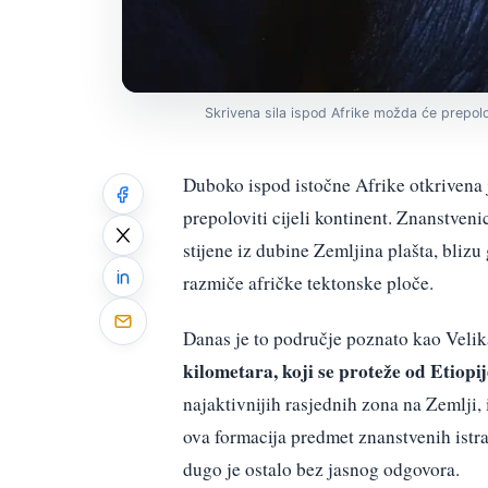
Skrivena sila ispod Afrike možda će prepolovi
Duboko ispod istočne Afrike otkrivena 
prepoloviti cijeli kontinent. Znanstven
stijene iz dubine Zemljina plašta, blizu
razmiče afričke tektonske ploče.
Danas je to područje poznato kao Veli
kilometara, koji se proteže od Etiopi
najaktivnijih rasjednih zona na Zemlji,
ova formacija predmet znanstvenih istra
dugo je ostalo bez jasnog odgovora.