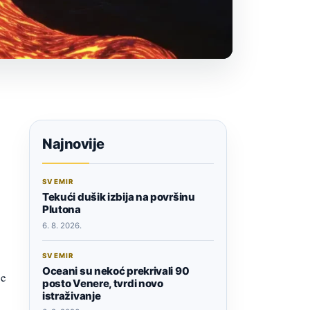
Najnovije
SVEMIR
Tekući dušik izbija na površinu
Plutona
6. 8. 2026.
SVEMIR
Oceani su nekoć prekrivali 90
je
posto Venere, tvrdi novo
istraživanje