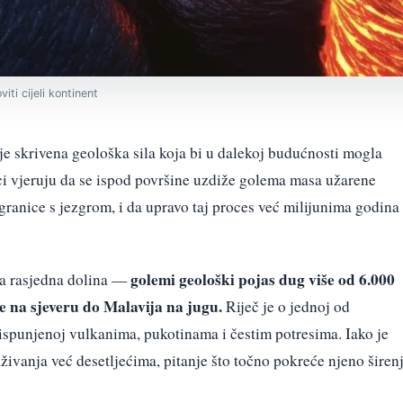
ti cijeli kontinent
je skrivena geološka sila koja bi u dalekoj budućnosti mogla
ici vjeruju da se ispod površine uzdiže golema masa užarene
 granice s jezgrom, i da upravo taj proces već milijunima godina
golemi geološki pojas dug više od 6.000
ka rasjedna dolina —
je na sjeveru do Malavija na jugu.
Riječ je o jednoj od
 ispunjenoj vulkanima, pukotinama i čestim potresima. Iako je
živanja već desetljećima, pitanje što točno pokreće njeno širen