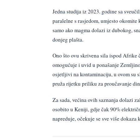
Jedna studija iz 2023. godine sa sveučil
paralelne s rasjedom, umjesto okomite 
samo ako magma dolazi iz dubokog, snaž
donjeg plašta.
Ono što ovu skrivena sila ispod Afrike 
omogućuje i uvid u ponašanje Zemljinog 
osjetljivi na kontaminaciju, u ovom su s
pruža rijetku priliku za proučavanje di
Za sada, većina ovih saznanja dolazi z
osobito u Keniji, gdje čak 90% električ
napreduje, očekuje se sve više dokaza k