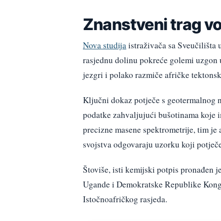
Znanstveni trag v
Nova studija
istraživača sa Sveučilišta
rasjednu dolinu pokreće golemi uzgon už
jezgri i polako razmiče afričke tektonsk
Ključni dokaz potječe s geotermalnog n
podatke zahvaljujući bušotinama koje i
precizne masene spektrometrije, tim je 
svojstva odgovaraju uzorku koji potječ
Štoviše, isti kemijski potpis pronađen j
Ugande i Demokratske Republike Kongo.
Istočnoafričkog rasjeda.