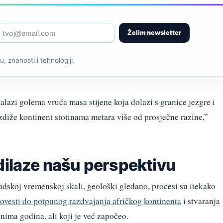
Želim newsletter
, znanosti i tehnologiji.
lazi golema vruća masa stijene koja dolazi s granice jezgre i
zdiže kontinent stotinama metara više od prosječne razine,”
dilaze našu perspektivu
judskoj vremenskoj skali, geološki gledano, procesi su itekako
ovesti do potpunog razdvajanja afričkog kontinenta
i stvaranja
nima godina, ali koji je već započeo.