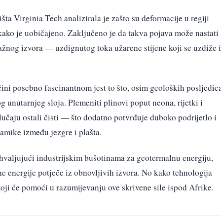
išta Virginia Tech analizirala je zašto su deformacije u regiji
kako je uobičajeno. Zaključeno je da takva pojava može nastati
nog izvora — uzdignutog toka užarene stijene koji se uzdiže 
čini posebno fascinantnom jest to što, osim geoloških posljedica
unutarnjeg sloja. Plemeniti plinovi poput neona, rijetki i
lučaju ostali čisti — što dodatno potvrđuje duboko podrijetlo i
namike između jezgre i plašta.
ahvaljujući industrijskim bušotinama za geotermalnu energiju,
ne energije potječe iz obnovljivih izvora. No kako tehnologija
oji će pomoći u razumijevanju ove skrivene sile ispod Afrike.