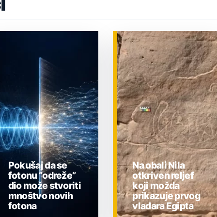
i
Pokušaj da se
Na obali Nila
fotonu “odreže”
otkriven reljef
dio može stvoriti
koji možda
mnoštvo novih
prikazuje prvog
fotona
vladara Egipta