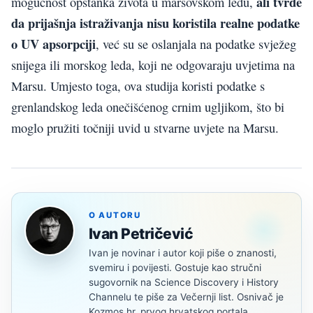
ali tvrde
mogućnost opstanka života u marsovskom ledu,
da prijašnja istraživanja nisu koristila realne podatke
o UV apsorpciji
, već su se oslanjala na podatke svježeg
snijega ili morskog leda, koji ne odgovaraju uvjetima na
Marsu. Umjesto toga, ova studija koristi podatke s
grenlandskog leda onečišćenog crnim ugljikom, što bi
moglo pružiti točniji uvid u stvarne uvjete na Marsu.
O AUTORU
Ivan Petričević
Ivan je novinar i autor koji piše o znanosti,
svemiru i povijesti. Gostuje kao stručni
sugovornik na Science Discovery i History
Channelu te piše za Večernji list. Osnivač je
Kozmos.hr, prvog hrvatskog portala