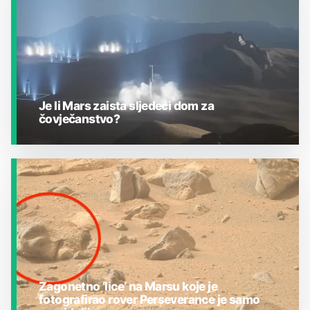
Je li Mars zaista sljedeći dom za
čovječanstvo?
JESTE LI ZNALI?
Zagonetno ‘lice’ na Marsu koje je
fotografirao rover Perseverance je samo