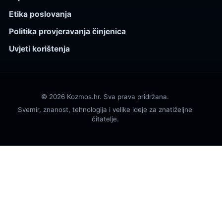
Etika poslovanja
Politika provjeravanja činjenica
Uvjeti korištenja
© 2026 Kozmos.hr. Sva prava pridržana.
Svemir, znanost, tehnologija i velike ideje za znatiželjne
čitatelje.