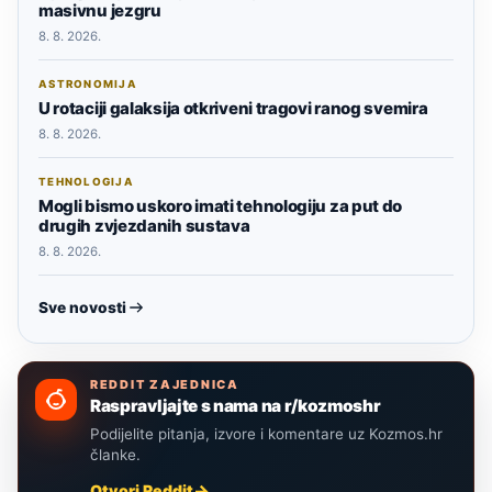
masivnu jezgru
8. 8. 2026.
ASTRONOMIJA
U rotaciji galaksija otkriveni tragovi ranog svemira
8. 8. 2026.
TEHNOLOGIJA
Mogli bismo uskoro imati tehnologiju za put do
drugih zvjezdanih sustava
8. 8. 2026.
Sve novosti
REDDIT ZAJEDNICA
Raspravljajte s nama na r/kozmoshr
Podijelite pitanja, izvore i komentare uz Kozmos.hr
članke.
Otvori Reddit