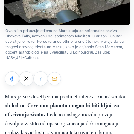
Ova slika prikazuje stijenu na Marsu koja se neformalno naziva
Cheyava Falls, nazvanu po istoimenom lokalitetu u Arizoni. Unutar
ove stijene, rover Perseverance otkrio je ono što neki vjeruju da su
tragovi drevnog života na Marsu, kako je objasnio Sean McMahon,
docent astrobiologije na Sveučilištu u Edinburghu. Zasluge:
NASA/JPL-Caltech.
Mars je već desetljećima predmet interesa znanstvenika,
led na Crvenom planetu mogao bi biti ključ za
ali
otkrivanje života.
Ledene naslage možda pružaju
dovoljno zaštite od opasnog zračenja dok omogućuju
prolazak svjetlosti, stvarajući tako uvjete u kojima