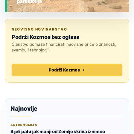
pareidolija
JESTE LI ZNALI?
NEOVISNO NOVINARSTVO
Podrži Kozmos bez oglasa
Članstvo pomaže financirati neovisne priče o znanosti,
svemiru i tehnologiji.
Podrži Kozmos
Najnovije
ASTRONOMIJA
Bijeli patuljak manji od Zemlje skriva iznimno