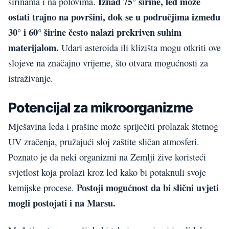
Iznad 75° širine, led može
širinama i na polovima.
ostati trajno na površini, dok se u područjima između
30° i 60° širine često nalazi prekriven suhim
materijalom.
Udari asteroida ili klizišta mogu otkriti ove
slojeve na značajno vrijeme, što otvara mogućnosti za
istraživanje.
Potencijal za mikroorganizme
Mješavina leda i prašine može spriječiti prolazak štetnog
UV zračenja, pružajući sloj zaštite sličan atmosferi.
Poznato je da neki organizmi na Zemlji žive koristeći
svjetlost koja prolazi kroz led kako bi potaknuli svoje
Postoji mogućnost da bi slični uvjeti
kemijske procese.
mogli postojati i na Marsu.