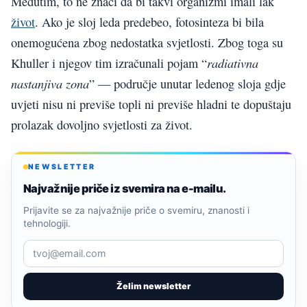
Međutim, to ne znači da bi takvi organizmi imali lak
život
. Ako je sloj leda predebeo, fotosinteza bi bila
onemogućena zbog nedostatka svjetlosti. Zbog toga su
radiativna
Khuller i njegov tim izračunali pojam “
nastanjiva zona
” — područje unutar ledenog sloja gdje
uvjeti nisu ni previše topli ni previše hladni te dopuštaju
prolazak dovoljno svjetlosti za život.
NEWSLETTER
Najvažnije priče iz svemira na e-mailu.
Prijavite se za najvažnije priče o svemiru, znanosti i
tehnologiji.
Želim newsletter