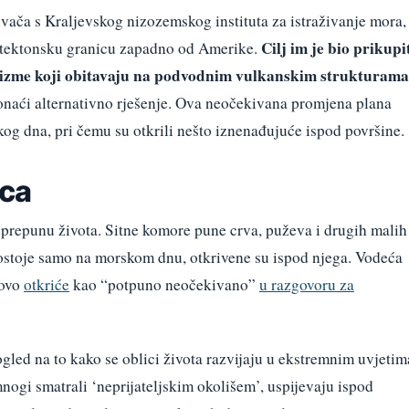
vača s Kraljevskog nizozemskog instituta za istraživanje mora,
Cilj im je bio prikupi
—tektonsku granicu zapadno od Amerike.
anizme koji obitavaju na podvodnim vulkanskim strukturama
ronaći alternativno rješenje. Ova neočekivana promjena plana
kog dna, pri čemu su otkrili nešto iznenađujuće ispod površine.
ca
prepunu života. Sitne komore pune crva, puževa i drugih malih
 postoje samo na morskom dnu, otkrivene su ispod njega. Vodeća
 ovo
otkriće
kao “potpuno neočekivano”
u razgovoru za
led na to kako se oblici života razvijaju u ekstremnim uvjetim
mnogi smatrali ‘neprijateljskim okolišem’, uspijevaju ispod