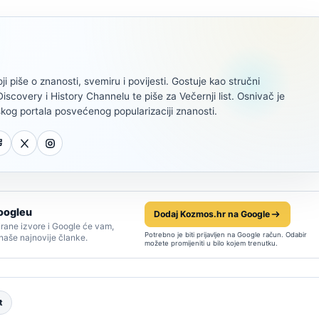
oji piše o znanosti, svemiru i povijesti. Gostuje kao stručni
scovery i History Channelu te piše za Večernji list. Osnivač je
kog portala posvećenog popularizaciji znanosti.
oogleu
Dodaj Kozmos.hr na Google
rane izvore i Google će vam,
Potrebno je biti prijavljen na Google račun. Odabir
 naše najnovije članke.
možete promijeniti u bilo kojem trenutku.
t