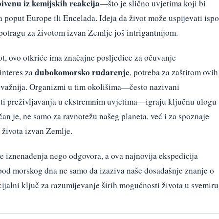
bivenu iz kemijskih reakcija
—što je slično uvjetima koji bi
 poput Europe ili Encelada. Ideja da život može uspijevati isp
potragu za životom izvan Zemlje još intrigantnijom.
ot, ovo otkriće ima značajne posljedice za očuvanje
dubokomorsko rudarenje
interes za
, potreba za zaštitom ovih
e važnija. Organizmi u tim okolišima—često nazivani
ti preživljavanja u ekstremnim uvjetima—igraju ključnu ulogu
an je, ne samo za ravnotežu našeg planeta, već i za spoznaje
života izvan Zemlje.
e iznenađenja nego odgovora, a ova najnovija ekspedicija
ispod morskog dna ne samo da izaziva naše dosadašnje znanje o
jalni ključ za razumijevanje širih mogućnosti života u svemiru