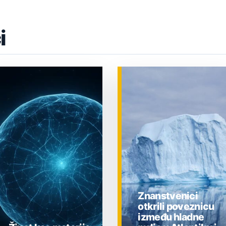
i
Znanstvenici
otkrili poveznicu
između hladne