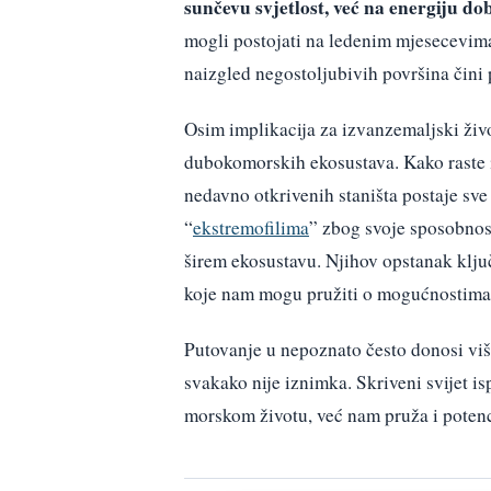
sunčevu svjetlost, već na energiju do
mogli postojati na ledenim mjesecevima
naizgled negostoljubivih površina čini 
Osim implikacija za izvanzemaljski živ
dubokomorskih ekosustava. Kako raste 
nedavno otkrivenih staništa postaje sv
“
ekstremofilima
” zbog svoje sposobnos
širem ekosustavu. Njihov opstanak ključ
koje nam mogu pružiti o mogućnostima 
Putovanje u nepoznato često donosi viš
svakako nije iznimka. Skriveni svijet 
morskom životu, već nam pruža i potenci