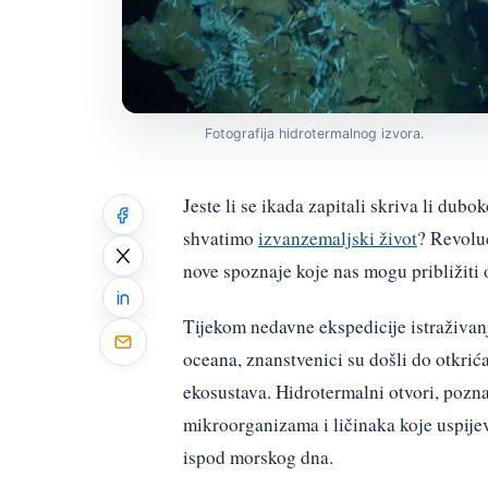
Fotografija hidrotermalnog izvora.
Jeste li se ikada zapitali skriva li du
shvatimo
izvanzemaljski život
? Revoluc
nove spoznaje koje nas mogu približiti 
Tijekom nedavne ekspedicije istraživan
oceana, znanstvenici su došli do otkrić
ekosustava. Hidrotermalni otvori, pozna
mikroorganizama i ličinaka koje uspijev
ispod morskog dna.