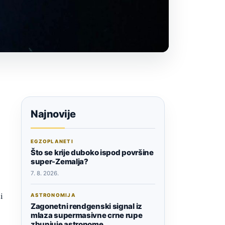
Najnovije
EGZOPLANETI
Što se krije duboko ispod površine
super-Zemalja?
7. 8. 2026.
i
ASTRONOMIJA
Zagonetni rendgenski signal iz
mlaza supermasivne crne rupe
zbunjuje astronome