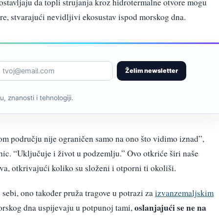
ostavljaju da topli strujanja kroz hidrotermalne otvore mogu
re, stvarajući nevidljivi ekosustav ispod morskog dna.
Želim newsletter
, znanosti i tehnologiji.
om području nije ograničen samo na ono što vidimo iznad”,
ic. “Uključuje i život u podzemlju.” Ovo otkriće širi naše
 otkrivajući koliko su složeni i otporni ti okoliši.
 sebi, ono također pruža tragove u potrazi za
izvanzemaljskim
oslanjajući se ne na
rskog dna uspijevaju u potpunoj tami,