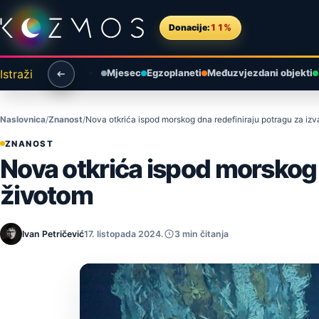
Preskoči na sadržaj
Donacije:
11%
Istraži
Mjesec
Egzoplaneti
Međuzvjezdani objekti
Naslovnica
Znanost
Nova otkrića ispod morskog dna redefiniraju potragu za iz
ZNANOST
Nova otkrića ispod morskog 
životom
Ivan Petričević
17. listopada 2024.
3 min čitanja