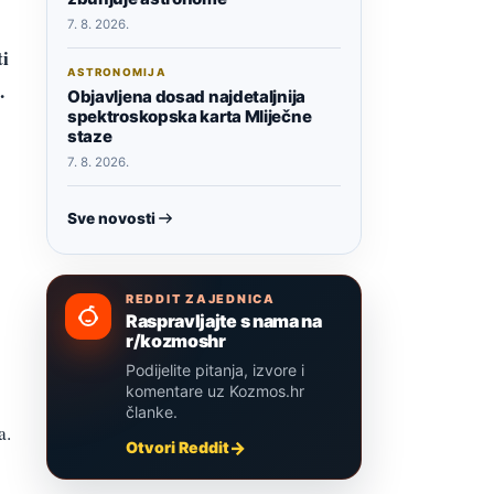
7. 8. 2026.
ti
ASTRONOMIJA
.
Objavljena dosad najdetaljnija
spektroskopska karta Mliječne
staze
7. 8. 2026.
Sve novosti
REDDIT ZAJEDNICA
Raspravljajte s nama na
r/kozmoshr
Podijelite pitanja, izvore i
komentare uz Kozmos.hr
članke.
a.
Otvori Reddit