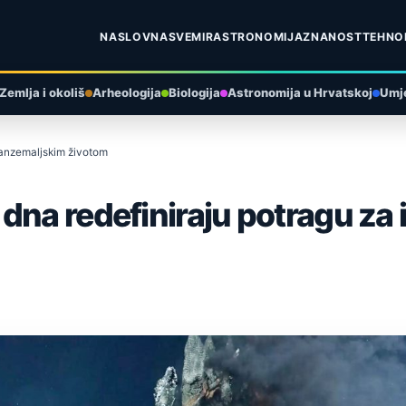
NASLOVNA
SVEMIR
ASTRONOMIJA
ZNANOST
TEHNO
Zemlja i okoliš
Arheologija
Biologija
Astronomija u Hrvatskoj
Umje
vanzemaljskim životom
dna redefiniraju potragu za