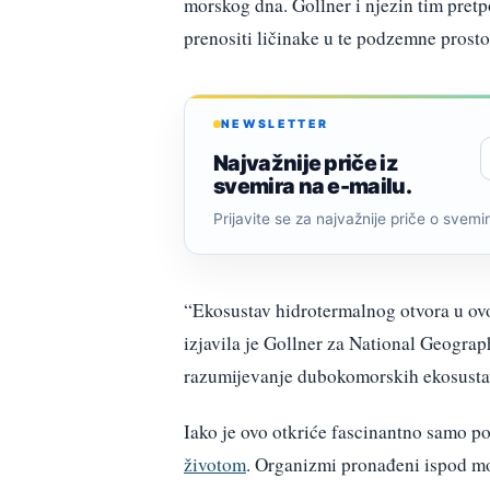
morskog dna. Gollner i njezin tim pretp
prenositi ličinake u te podzemne prosto
NEWSLETTER
Najvažnije priče iz
svemira na e-mailu.
Prijavite se za najvažnije priče o svemiru
“Ekosustav hidrotermalnog otvora u ov
izjavila je Gollner za National Geograph
razumijevanje dubokomorskih ekosustava,
Iako je ovo otkriće fascinantno samo po
životom
. Organizmi pronađeni ispod mo