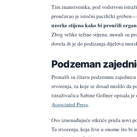
Tim znanstvenika, pod vodstvom istraži
proučavao je istočni pacifički greben
uzorke stijena kako bi proučili org
Zbog velike težine stijena, morali su p
dovela ih je do podizanja dijelova mors
Podzeman zajedni
Pronašli su čitavu podzemnu zajednicu 
stvorenja, za koje se dosad mislilo da
istraživačica Sabine Gollner opisala je
Associated Press
.
Ovo iznenađujuće otkriće pruža novi pog
Ta stvorenja, koja žive u onome što bi 