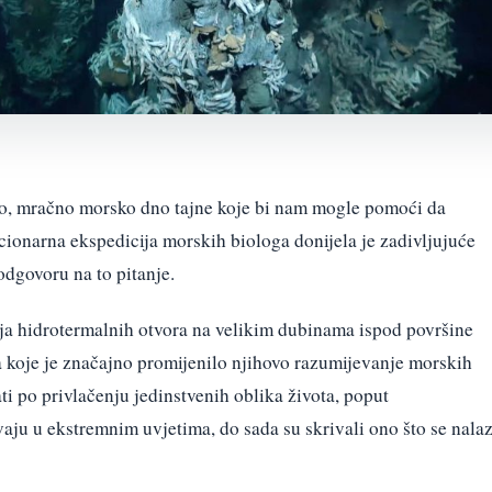
boko, mračno morsko dno tajne koje bi nam mogle pomoći da
ionarna ekspedicija morskih biologa donijela je zadivljujuće
odgovoru na to pitanje.
ja hidrotermalnih otvora na velikim dubinama ispod površine
a koje je značajno promijenilo njihovo razumijevanje morskih
ti po privlačenju jedinstvenih oblika života, poput
aju u ekstremnim uvjetima, do sada su skrivali ono što se nalaz