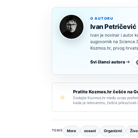
O AUTORU
Ivan Petričević
Ivan je novinar i autor k
sugovornik na Science Di
Kozmos.hr, prvog hrvats
Svi članci autora
Pratite Kozmos.hr češće na G
Dodajte Kozmos.hr među svoje preferi
kada je relevantno, češće prikazivati
TEME
More
oceani
Organizmi
Živo