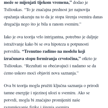
može se mijenjati tijekom vremena,”
dodao je
Tsilioukas. “To je značajna prednost jer najnovija
opažanja ukazuju na to da je stopa širenja svemira danas
drugačija nego što je bila u ranom svemiru.”
Iako je ova teorija vrlo intrigantna, potrebno je daljnje
istraživanje kako bi se ova hipoteza u potpunosti
“Trenutno radimo na modelu koji
potvrdila.
izračunava stopu formiranja crvotočina,”
otkrio je
Tsilioukas. “Rezultati su obećavajući i nadamo se da
ćemo uskoro moći objaviti nova saznanja.”
Ova bi teorija mogla pružiti ključna saznanja o prirodi
tamne energije i njezinoj ulozi u svemiru. Ako se
potvrdi, mogla bi značajno promijeniti naše
razumijevanje fizike i širenja svemira.