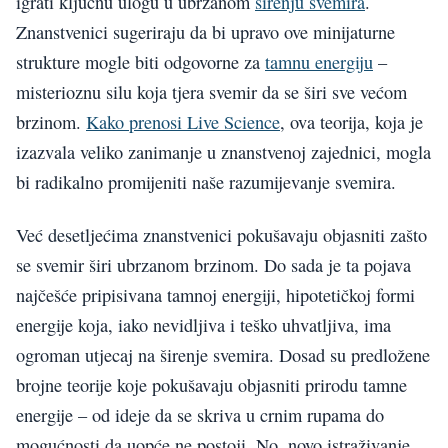
igrati ključnu ulogu u ubrzanom
širenju svemira
.
Znanstvenici sugeriraju da bi upravo ove minijaturne
strukture mogle biti odgovorne za
tamnu energiju
–
misterioznu silu koja tjera svemir da se širi sve većom
brzinom.
Kako prenosi Live Science
, ova teorija, koja je
izazvala veliko zanimanje u znanstvenoj zajednici, mogla
bi radikalno promijeniti naše razumijevanje svemira.
Već desetljećima znanstvenici pokušavaju objasniti zašto
se svemir širi ubrzanom brzinom. Do sada je ta pojava
najčešće pripisivana tamnoj energiji, hipotetičkoj formi
energije koja, iako nevidljiva i teško uhvatljiva, ima
ogroman utjecaj na širenje svemira. Dosad su predložene
brojne teorije koje pokušavaju objasniti prirodu tamne
energije – od ideje da se skriva u crnim rupama do
mogućnosti da uopće ne postoji. No, novo istraživanje,