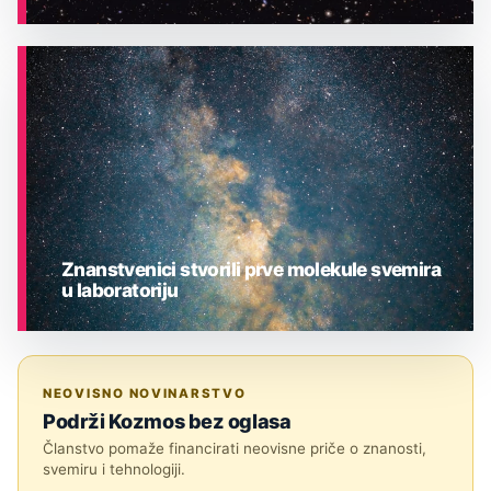
ASTRONOMIJA
Znanstvenici stvorili prve molekule svemira
u laboratoriju
ASTRONOMIJA
NEOVISNO NOVINARSTVO
Podrži Kozmos bez oglasa
Članstvo pomaže financirati neovisne priče o znanosti,
svemiru i tehnologiji.