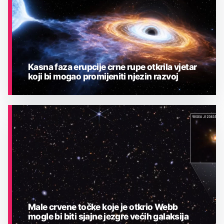
Kasna faza erupcije crne rupe otkrila vjetar
koji bi mogao promijeniti njezin razvoj
ASTRONOMIJA
Male crvene točke koje je otkrio Webb
mogle bi biti sjajne jezgre većih galaksija