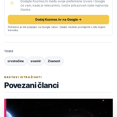
Dodajte Kozmos.hr među svoje preferirane izvore i Google
će vam, kada je relevantno, češće prikazivati naše najnovije
članke.
Dodaj Kozmos.hr na Google
Potrebno je biti prijavljen na Google račun. Odabir možete promijeniti u bilo kojem
trenutku.
TEME
crvotočine
svemir
Znanost
NASTAVI ISTRAŽIVATI
Povezani članci