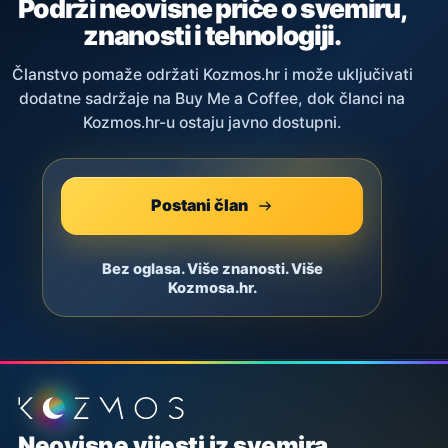
Podrži neovisne priče o svemiru,
znanosti i tehnologiji.
Članstvo pomaže održati Kozmos.hr i može uključivati
dodatne sadržaje na Buy Me a Coffee, dok članci na
Kozmos.hr-u ostaju javno dostupni.
Postani član
Bez oglasa. Više znanosti. Više
Kozmosa.hr.
Podnožje stranice
Neovisne vijesti iz svemira,