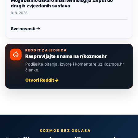
Mogli bismo uskoro imati tehnologiju za put do
drugih zvjezdanih sustava
8. 8. 2026.
Sve novosti
REDDIT ZAJEDNICA
Raspravljajte s nama na r/kozmoshr
Podijelite pitanja, izvore i komentare uz Kozmos.hr
članke.
Otvori Reddit
KOZMOS BEZ OGLASA