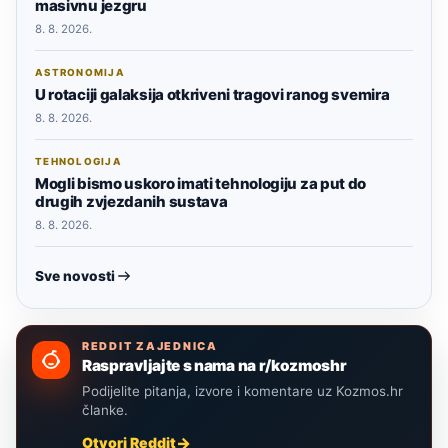
masivnu jezgru
8. 8. 2026.
ASTRONOMIJA
U rotaciji galaksija otkriveni tragovi ranog svemira
8. 8. 2026.
TEHNOLOGIJA
Mogli bismo uskoro imati tehnologiju za put do
drugih zvjezdanih sustava
8. 8. 2026.
Sve novosti
REDDIT ZAJEDNICA
Raspravljajte s nama na r/kozmoshr
Podijelite pitanja, izvore i komentare uz Kozmos.hr
članke.
Otvori Reddit