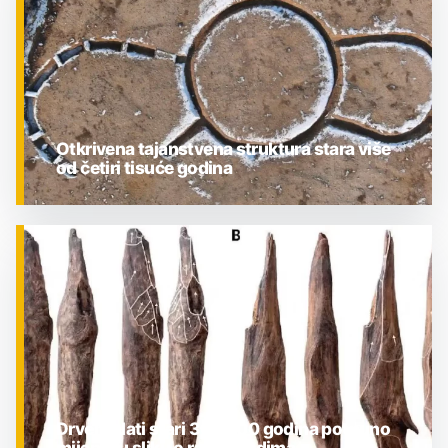
Otkrivena tajanstvena struktura stara više
od četiri tisuće godina
ZNANOST
Drveni alati stari 300.000 godina potpuno
mijenjaju sliku o ranim ljudima