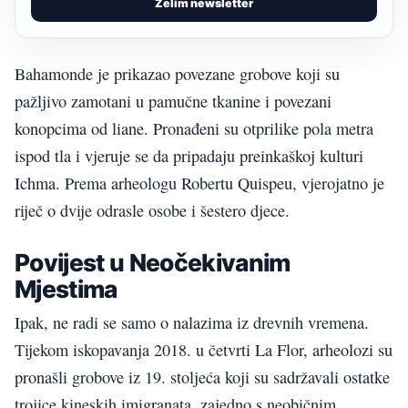
Želim newsletter
Bahamonde je prikazao povezane grobove koji su
pažljivo zamotani u pamučne tkanine i povezani
konopcima od liane. Pronađeni su otprilike pola metra
ispod tla i vjeruje se da pripadaju preinkaškoj kulturi
Ichma. Prema arheologu Robertu Quispeu, vjerojatno je
riječ o dvije odrasle osobe i šestero djece.
Povijest u Neočekivanim
Mjestima
Ipak, ne radi se samo o nalazima iz drevnih vremena.
Tijekom iskopavanja 2018. u četvrti La Flor, arheolozi su
pronašli grobove iz 19. stoljeća koji su sadržavali ostatke
trojice kineskih imigranata, zajedno s neobičnim