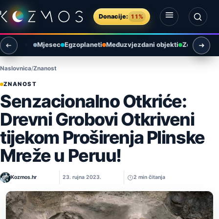
Preskoči na sadržaj
Donacije:
11%
Otvori izbornik
Otvori pretragu
Mjesec
Egzoplaneti
Međuzvjezdani objekti
Zemlja i ok
Naslovnica
Znanost
ZNANOST
Senzacionalno Otkriće:
Drevni Grobovi Otkriveni
tijekom Proširenja Plinske
Mreže u Peruu!
Kozmos.hr
23. rujna 2023.
2 min čitanja