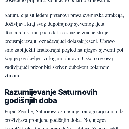
Saturn, čije su ledeni prstenovi prava svemirska atrakcija,
doživljava kraj svog dugotrajnog sjevernog ljeta.
Temperatura mu pada dok se snažne zračne struje
preusmjeravaju, označavajući dolazak jeseni. Upravo
smo zabilježili kratkotrajni pogled na njegov sjeverni pol
koji je preplavljen vrtlogom plinova. Uskoro će ovaj
zadivljujući prizor biti skriven dubokom polarnom
zimom.
Razumijevanje Saturnovih
godišnjih doba
Poput Zemlje, Saturnova os naginje, omogućujući mu da
proživljava promjene godišnjih doba. No, njegov
kozmički ples traje mnogo duže – obilazi Sunce svakih