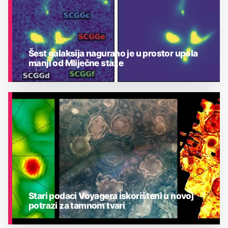
Šest galaksija nagurano je u prostor upola
manji od Mliječne staze
ASTRONOMIJA
Stari podaci Voyagera iskorišteni u novoj
potrazi za tamnom tvari