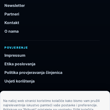
Newsletter
Partneri
Kontakt
O nama
POVJERENJE
Impressum
Etika poslovanja
Politika provjeravanja činjenica
Uvjeti korištenja
Na našoj web stranici koristimo kolačiće kako bismo vam pružili
© 2026 Kozmos.hr. Sva prava pridržana.
najrelevantnije iskustvo pamteći vaše postavke i preferencije.
Pritiskom na "Prihvati" pristajete na upotrebu SVIH kolačića.