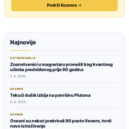
Podrži Kozmos
Najnovije
ASTRONOMIJA
Znanstvenici u magnetaru pronašli trag kvantnog
učinka predviđenog prije 90 godina
7. 8. 2026.
SVEMIR
Tekući dušik izbija na površinu Plutona
6. 8. 2026.
SVEMIR
Oceani su nekoć prekrivali 90 posto Venere, tvrdi
novo istraživanje