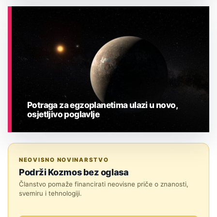
ASTRONOMIJA
Potraga za egzoplanetima ulazi u novo,
osjetljivo poglavlje
ASTRONOMIJA
NEOVISNO NOVINARSTVO
Podrži Kozmos bez oglasa
Članstvo pomaže financirati neovisne priče o znanosti,
svemiru i tehnologiji.