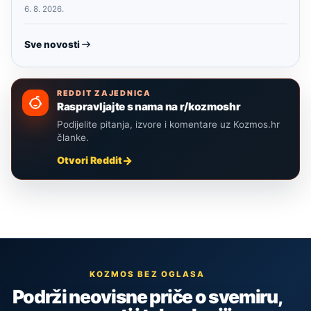
6. 8. 2026.
Sve novosti
REDDIT ZAJEDNICA
Raspravljajte s nama na r/kozmoshr
Podijelite pitanja, izvore i komentare uz Kozmos.hr
članke.
Otvori Reddit
KOZMOS BEZ OGLASA
Podrži neovisne priče o svemiru,