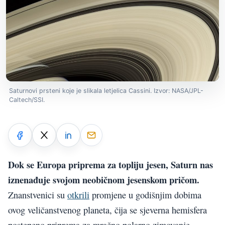
Saturnovi prsteni koje je slikala letjelica Cassini. Izvor: NASA/JPL-
Caltech/SSI.
Dok se Europa priprema za topliju jesen, Saturn nas
iznenađuje svojom neobičnom jesenskom pričom.
Znanstvenici su
otkrili
promjene u godišnjim dobima
ovog veličanstvenog planeta, čija se sjeverna hemisfera
postepeno priprema za mračno polarno zimovanje.