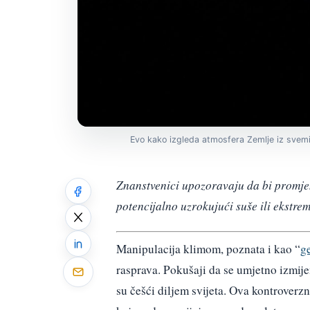
Evo kako izgleda atmosfera Zemlje iz svem
Znanstvenici upozoravaju da bi promje
potencijalno uzrokujući suše ili ekst
Manipulacija klimom, poznata i kao “
g
rasprava. Pokušaji da se umjetno izmij
su češći diljem svijeta. Ova kontrover