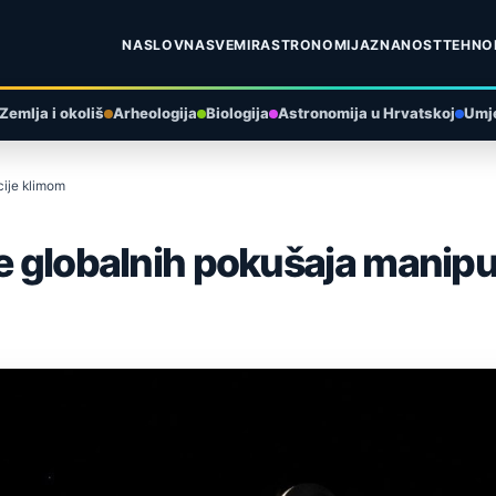
NASLOVNA
SVEMIR
ASTRONOMIJA
ZNANOST
TEHNO
Zemlja i okoliš
Arheologija
Biologija
Astronomija u Hrvatskoj
Umje
cije klimom
je globalnih pokušaja manipu