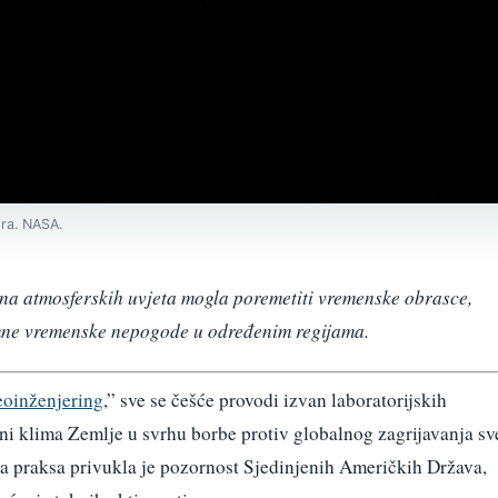
ira. NASA.
na atmosferskih uvjeta mogla poremetiti vremenske obrasce,
remne vremenske nepogode u određenim regijama.
eoinženjering
,” sve se češće provodi izvan laboratorijskih
eni klima Zemlje u svrhu borbe protiv globalnog zagrijavanja sv
zna praksa privukla je pozornost Sjedinjenih Američkih Država,