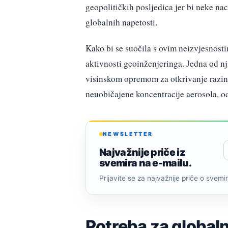
geopolitičkih posljedica jer bi neke nac
globalnih napetosti.
Kako bi se suočila s ovim neizvjesnost
aktivnosti geoinženjeringa. Jedna od nj
visinskom opremom za otkrivanje razina 
neuobičajene koncentracije aerosola, odr
NEWSLETTER
Najvažnije priče iz
svemira na e-mailu.
Prijavite se za najvažnije priče o svemiru
Potreba za global