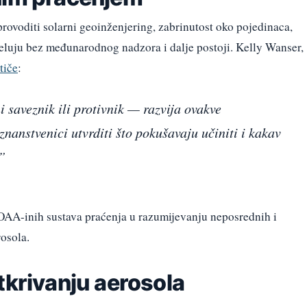
rovoditi solarni geoinženjering, zabrinutost oko pojedinaca,
djeluju bez međunarodnog nadzora i dalje postoji. Kelly Wanser,
stiče
:
 saveznik ili protivnik — razvija ovakve
znanstvenici utvrditi što pokušavaju učiniti i kakav
”
OAA-inih sustava praćenja u razumijevanju neposrednih i
osola.
tkrivanju aerosola