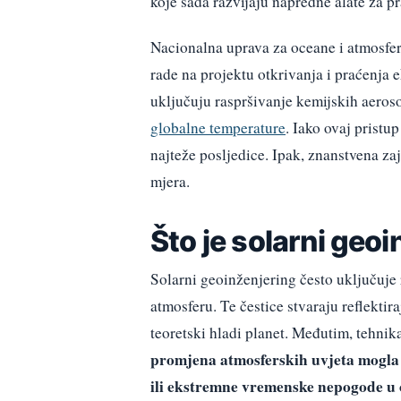
koje sada razvijaju napredne alate za pr
Nacionalna uprava za oceane i atmosfe
rade na projektu otkrivanja i praćenja
uključuju raspršivanje kemijskih aerosol
globalne temperature
. Iako ovaj pristu
najteže posljedice. Ipak, znanstvena zaj
mjera.
Što je solarni geo
Solarni geoinženjering često uključuje 
atmosferu. Te čestice stvaraju reflektira
teoretski hladi planet. Međutim, tehnik
promjena atmosferskih uvjeta mogla 
ili ekstremne vremenske nepogode u