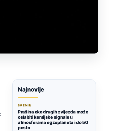
Najnovije
SVEMIR
Prašina oko drugih zvijezda može
e
oslabiti kemijske signale u
atmosferama egzoplaneta i do 50
posto