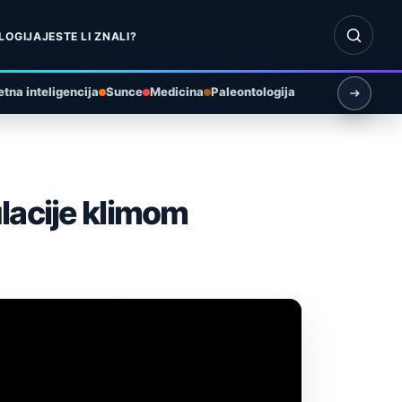
Otvori pr
LOGIJA
JESTE LI ZNALI?
tna inteligencija
Sunce
Medicina
Paleontologija
lacije klimom