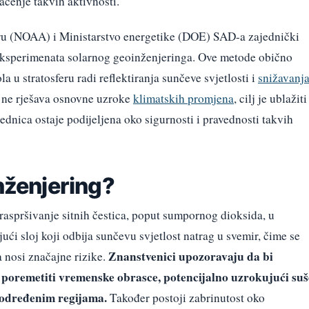
aćenje takvih aktivnosti.
ru (NOAA) i Ministarstvo energetike (DOE) SAD-a zajednički
 eksperimenata solarnog geoinženjeringa. Ove metode obično
a u stratosferu radi reflektiranja sunčeve svjetlosti i
snižavanj
p ne rješava osnovne uzroke
klimatskih promjena
, cilj je ublažiti
ednica ostaje podijeljena oko sigurnosti i pravednosti takvih
inženjering?
raspršivanje sitnih čestica, poput sumpornog dioksida, u
jući sloj koji odbija sunčevu svjetlost natrag u svemir, čime se
Znanstvenici upozoravaju da bi
a nosi značajne rizike.
poremetiti vremenske obrasce, potencijalno uzrokujući suš
 određenim regijama.
Također postoji zabrinutost oko