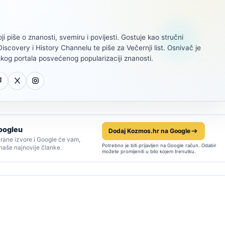
oji piše o znanosti, svemiru i povijesti. Gostuje kao stručni
scovery i History Channelu te piše za Večernji list. Osnivač je
kog portala posvećenog popularizaciji znanosti.
oogleu
Dodaj Kozmos.hr na Google
rane izvore i Google će vam,
Potrebno je biti prijavljen na Google račun. Odabir
 naše najnovije članke.
možete promijeniti u bilo kojem trenutku.