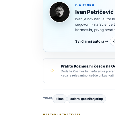
O AUTORU
Ivan Petričević
Ivan je novinar i autor k
sugovornik na Science Di
Kozmos.hr, prvog hrvats
Svi članci autora
Pratite Kozmos.hr češće na G
Dodajte Kozmos.hr među svoje preferi
kada je relevantno, češće prikazivati
TEME
klima
solarni geoinženjering
NASTAVI ISTRAŽIVATI