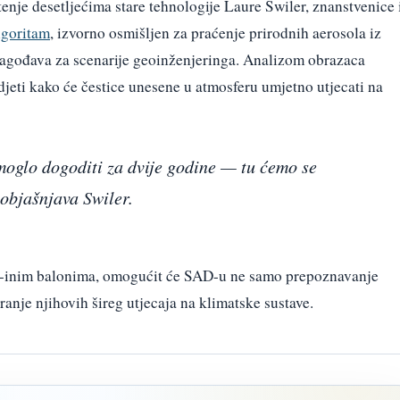
nje desetljećima stare tehnologije Laure Swiler, znanstvenice 
lgoritam
, izvorno osmišljen za praćenje prirodnih aerosola iz
ilagođava za scenarije geoinženjeringa. Analizom obrazaca
djeti kako će čestice unesene u atmosferu umjetno utjecati na
moglo dogoditi za dvije godine — tu ćemo se
 objašnjava Swiler.
A-inim balonima, omogućit će SAD-u ne samo prepoznavanje
ranje njihovih šireg utjecaja na klimatske sustave.