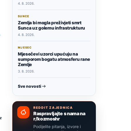
4. 8. 2026.
SUNCE
Zemlja bi mogla preživjeti smrt
Sunca uz golemu infrastrukturu
a
4. 8. 2026.
MJESEC
Mjesečevi uzorci upućuju na
sumporom bogatu atmosferu rane
Zemlje
3. 8. 2026.
Sve novosti
REDDIT ZAJEDNICA
Raspravljajte s nama na
e
r/kozmoshr
Podijelite pitanja, izvore i