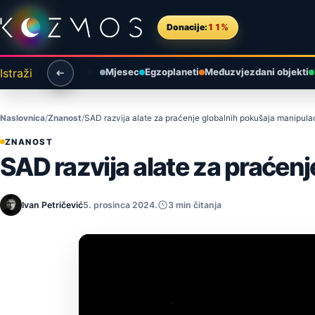
Preskoči na sadržaj
Donacije:
11%
Istraži
Mjesec
Egzoplaneti
Međuzvjezdani objekti
Naslovnica
Znanost
SAD razvija alate za praćenje globalnih pokušaja manipula
ZNANOST
SAD razvija alate za praćen
Ivan Petričević
5. prosinca 2024.
3 min čitanja