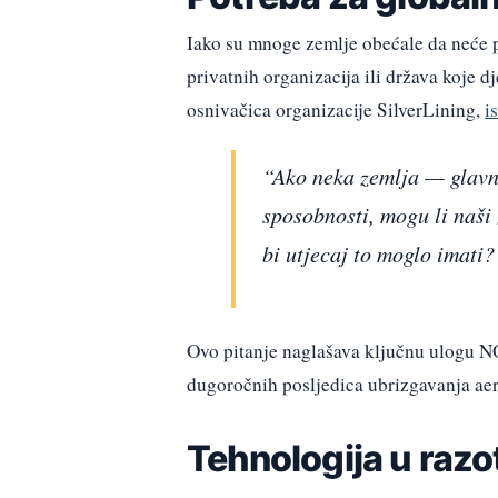
Iako su mnoge zemlje obećale da neće p
privatnih organizacija ili država koje 
osnivačica organizacije SilverLining,
i
“Ako neka zemlja — glavni
sposobnosti, mogu li naši 
bi utjecaj to moglo imati?
Ovo pitanje naglašava ključnu ulogu N
dugoročnih posljedica ubrizgavanja aer
Tehnologija u razo