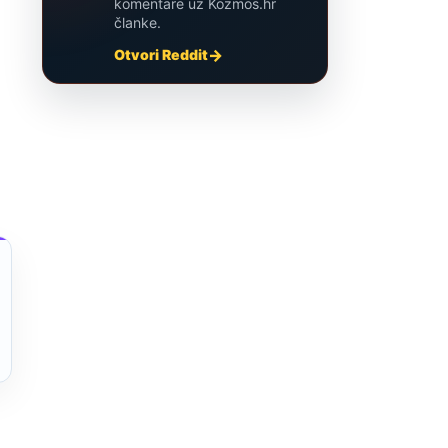
komentare uz Kozmos.hr
članke.
Otvori Reddit