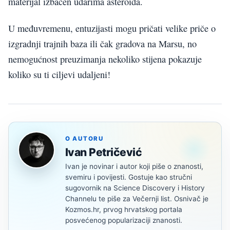
materijal izbačen udarima asteroida.
U međuvremenu, entuzijasti mogu pričati velike priče o
izgradnji trajnih baza ili čak gradova na Marsu, no
nemogućnost preuzimanja nekoliko stijena pokazuje
koliko su ti ciljevi udaljeni!
O AUTORU
Ivan Petričević
Ivan je novinar i autor koji piše o znanosti,
svemiru i povijesti. Gostuje kao stručni
sugovornik na Science Discovery i History
Channelu te piše za Večernji list. Osnivač je
Kozmos.hr, prvog hrvatskog portala
posvećenog popularizaciji znanosti.