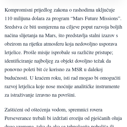
Kompromisni prijedlog zakona o rashodima uključuje
110 milijuna dolara za program “Mars Future Missions”.
Sredstva će biti usmjerena na ciljeve poput razvoja boljih
načina slijetanja na Mars, što predstavlja stalni izazov s
obzirom na rijetku atmosferu koja nedovoljno usporava
letjelice. Prošle misije isprobale su različite pristupe;
identificiranje najboljeg za objekt dovoljno težak da
ponovno poleti bit će korisno za MSR u dalekoj
budućnosti. U kraćem roku, isti rad mogao bi omogućiti
razvoj letjelica koje nose moćnije analitičke instrumente
za istraživanje izravno na površini.
Zaštićeni od oštećenja vodom, spremnici rovera
Perseverance trebali bi izdržati eroziju od pješčanih oluja
dugo vremena, tako da ako se tehnologija poboljša ili