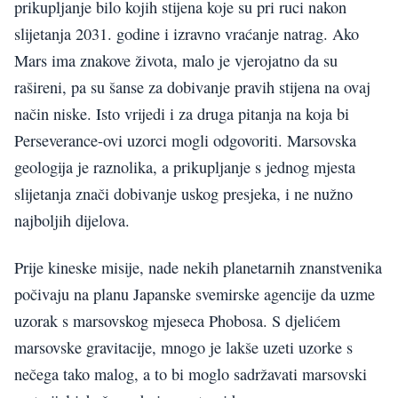
prikupljanje bilo kojih stijena koje su pri ruci nakon
slijetanja 2031. godine i izravno vraćanje natrag. Ako
Mars ima znakove života, malo je vjerojatno da su
rašireni, pa su šanse za dobivanje pravih stijena na ovaj
način niske. Isto vrijedi i za druga pitanja na koja bi
Perseverance-ovi uzorci mogli odgovoriti. Marsovska
geologija je raznolika, a prikupljanje s jednog mjesta
slijetanja znači dobivanje uskog presjeka, i ne nužno
najboljih dijelova.
Prije kineske misije, nade nekih planetarnih znanstvenika
počivaju na planu Japanske svemirske agencije da uzme
uzorak s marsovskog mjeseca Phobosa. S djelićem
marsovske gravitacije, mnogo je lakše uzeti uzorke s
nečega tako malog, a to bi moglo sadržavati marsovski