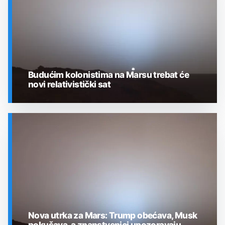
Budućim kolonistima na Marsu trebat će
novi relativistički sat
SVEMIR
Nova utrka za Mars: Trump obećava, Musk
pokušava, a znanstvenici upozoravaju