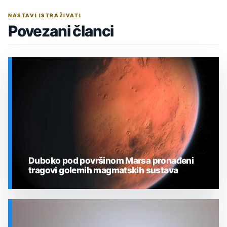
NASTAVI ISTRAŽIVATI
Povezani članci
Duboko pod površinom Marsa pronađeni
tragovi golemih magmatskih sustava
SVEMIR