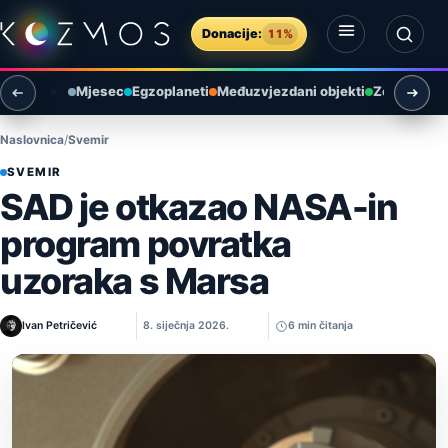
Preskoči na sadržaj
Donacije:
11%
Otvori izbornik
Otvori pretragu
Mjesec
Egzoplaneti
Međuzvjezdani objekti
Zemlja i ok
Naslovnica
Svemir
SVEMIR
SAD je otkazao NASA-in
program povratka
uzoraka s Marsa
Ivan Petričević
8. siječnja 2026.
6 min čitanja