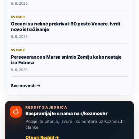
6. 8. 2026.
SVEMIR
Oceani su nekoć prekrivali 90 posto Venere, tvrdi
novo istraživanje
6. 8. 2026.
SVEMIR
Perseverance s Marsa snimio Zemlju kako nestaje
iza Fobosa
6. 8. 2026.
Sve novosti
REDDIT ZAJEDNICA
Raspravljajte s nama na r/kozmoshr
Podijelite pitanja, izvore i komentare uz Kozmos.hr
članke.
Otvori Reddit