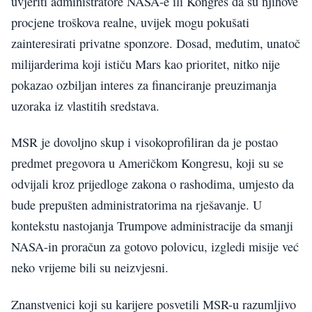
uvjeriti administratore NASA-e ili Kongres da su njihove
procjene troškova realne, uvijek mogu pokušati
zainteresirati privatne sponzore. Dosad, međutim, unatoč
milijarderima koji ističu Mars kao prioritet, nitko nije
pokazao ozbiljan interes za financiranje preuzimanja
uzoraka iz vlastitih sredstava.
MSR je dovoljno skup i visokoprofiliran da je postao
predmet pregovora u Američkom Kongresu, koji su se
odvijali kroz prijedloge zakona o rashodima, umjesto da
bude prepušten administratorima na rješavanje. U
kontekstu nastojanja Trumpove administracije da smanji
NASA-in proračun za gotovo polovicu, izgledi misije već
neko vrijeme bili su neizvjesni.
Znanstvenici koji su karijere posvetili MSR-u razumljivo