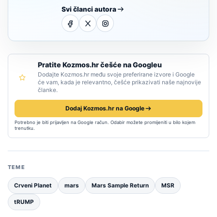
Svi članci autora
Pratite Kozmos.hr češće na Googleu
Dodajte Kozmos.hr među svoje preferirane izvore i Google
će vam, kada je relevantno, češće prikazivati naše najnovije
članke.
Dodaj Kozmos.hr na Google
Potrebno je biti prijavljen na Google račun. Odabir možete promijeniti u bilo kojem
trenutku.
TEME
Crveni Planet
mars
Mars Sample Return
MSR
tRUMP