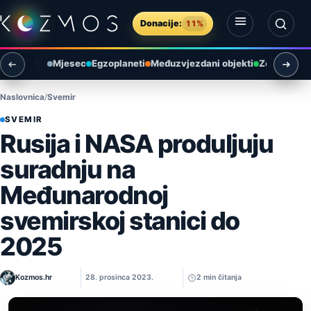
Preskoči na sadržaj
Donacije:
11%
Otvori izbornik
Otvori pretragu
Mjesec
Egzoplaneti
Međuzvjezdani objekti
Zemlja i ok
Naslovnica
Svemir
SVEMIR
Rusija i NASA produljuju
suradnju na
Međunarodnoj
svemirskoj stanici do
2025
Kozmos.hr
28. prosinca 2023.
2 min čitanja