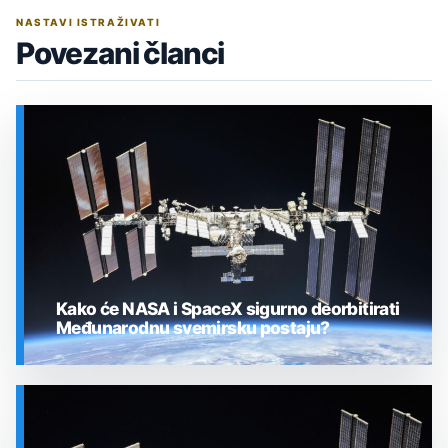
NASTAVI ISTRAŽIVATI
Povezani članci
Kako će NASA i SpaceX sigurno deorbitirati
Međunarodnu svemirsku postaju?
SVEMIR