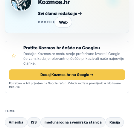
Kozmos.hr
Svi članci redakcije
Web
PROFILI
Pratite Kozmos.hr češće na Googleu
Dodajte Kozmos.hr među svoje preferirane izvore i Google
će vam, kada je relevantno, češće prikazivati naše najnovije
članke.
Dodaj Kozmos.hr na Google
Potrebno je biti prijavljen na Google račun. Odabir možete promijeniti u bilo kojem
trenutku.
TEME
Amerika
ISS
međunarodna svemirska stanica
Rusija