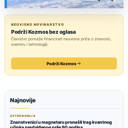
SVEMIR
NEOVISNO NOVINARSTVO
Podrži Kozmos bez oglasa
Članstvo pomaže financirati neovisne priče o znanosti,
svemiru i tehnologiji.
Podrži Kozmos
Najnovije
ASTRONOMIJA
Znanstvenici u magnetaru pronašli trag kvantnog
učinka predviđenog prije 90 godina