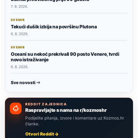
7. 8. 2026.
SVEMIR
Tekući dušik izbija na površinu Plutona
6. 8. 2026.
SVEMIR
Oceani su nekoć prekrivali 90 posto Venere, tvrdi
novo istraživanje
6. 8. 2026.
Sve novosti
REDDIT ZAJEDNICA
Raspravljajte s nama na r/kozmoshr
Podijelite pitanja, izvore i komentare uz Kozmos.hr
članke.
Otvori Reddit