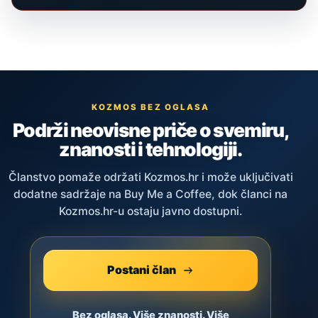
KOZMOS BEZ OGLASA
Podrži neovisne priče o svemiru,
znanosti i tehnologiji.
Članstvo pomaže održati Kozmos.hr i može uključivati
dodatne sadržaje na Buy Me a Coffee, dok članci na
Kozmos.hr-u ostaju javno dostupni.
Postani član
Bez oglasa. Više znanosti. Više