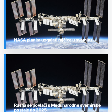
NASA planira uzgajati rajčice u svemiru
SVEMIR
Rusija se povlači s Međunarodne svemirske
postaje do 2025.