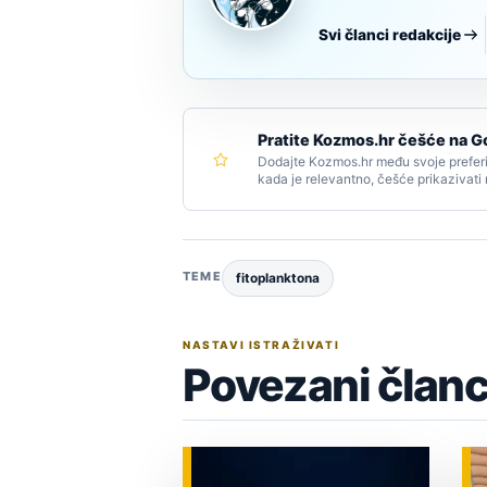
Svi članci redakcije
Pratite Kozmos.hr češće na G
Dodajte Kozmos.hr među svoje preferi
kada je relevantno, češće prikazivati
TEME
fitoplanktona
NASTAVI ISTRAŽIVATI
Povezani članc