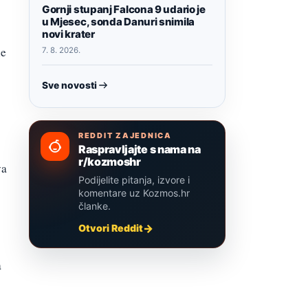
Gornji stupanj Falcona 9 udario je
u Mjesec, sonda Danuri snimila
novi krater
ne
7. 8. 2026.
Sve novosti
REDDIT ZAJEDNICA
Raspravljajte s nama na
r/kozmoshr
va
Podijelite pitanja, izvore i
komentare uz Kozmos.hr
članke.
Otvori Reddit
a