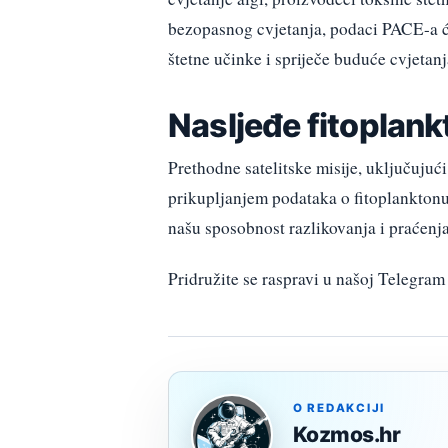
bezopasnog cvjetanja, podaci PACE-a ć
štetne učinke i spriječe buduće cvjetanj
Nasljeđe fitoplan
Prethodne satelitske misije, uključuju
prikupljanjem podataka o fitoplankton
našu sposobnost razlikovanja i praćenja
Pridružite se raspravi u našoj Telegr
O REDAKCIJI
Kozmos.hr