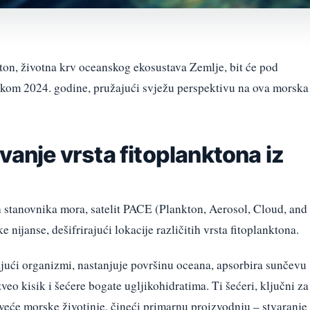
nkton, životna krv oceanskog ekosustava Zemlje, bit će pod
om 2024. godine, pružajući svježu perspektivu na ova morska
vanje vrsta fitoplanktona iz
h stanovnika mora, satelit PACE (Plankton, Aerosol, Cloud, and
ijanse, dešifrirajući lokacije različitih vrsta fitoplanktona.
rajući organizmi, nastanjuje površinu oceana, apsorbira sunčevu
zveo kisik i šećere bogate ugljikohidratima. Ti šećeri, ključni za
eće morske životinje, čineći primarnu proizvodnju – stvaranje