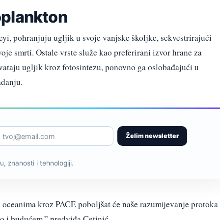
toplankton
yi, pohranjuju ugljik u svoje vanjske školjke, sekvestrirajući
e smrti. Ostale vrste služe kao preferirani izvor hrane za
ataju ugljik kroz fotosintezu, ponovno ga oslobađajući u
adanju.
Želim newsletter
, znanosti i tehnologiji.
 u oceanima kroz PACE poboljšat će naše razumijevanje protoka
o i budućem,” predviđa Cetinić.