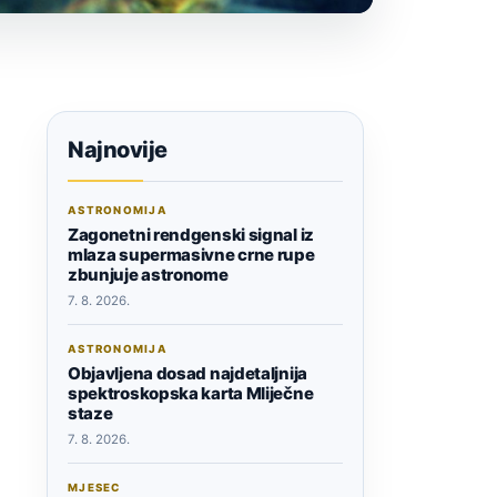
Najnovije
ASTRONOMIJA
Zagonetni rendgenski signal iz
mlaza supermasivne crne rupe
zbunjuje astronome
7. 8. 2026.
ASTRONOMIJA
Objavljena dosad najdetaljnija
spektroskopska karta Mliječne
staze
7. 8. 2026.
MJESEC