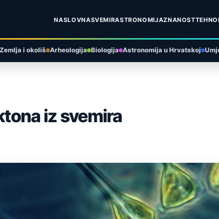
NASLOVNA
SVEMIR
ASTRONOMIJA
ZNANOST
TEHNO
Zemlja i okoliš
Arheologija
Biologija
Astronomija u Hrvatskoj
Umje
ktona iz svemira