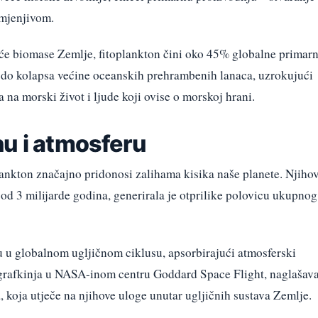
amjenjivom.
uće biomase Zemlje, fitoplankton čini oko 45% globalne primar
 do kolapsa većine oceanskih prehrambenih lanaca, uzrokujući
 na morski život i ljude koji ovise o morskoj hrani.
nu i atmosferu
ankton značajno pridonosi zalihama kisika naše planete. Njiho
e od 3 milijarde godina, generirala je otprilike polovicu ukupnog
u u globalnom ugljičnom ciklusu, apsorbirajući atmosferski
nografkinja u NASA-inom centru Goddard Space Flight, naglašav
 koja utječe na njihove uloge unutar ugljičnih sustava Zemlje.