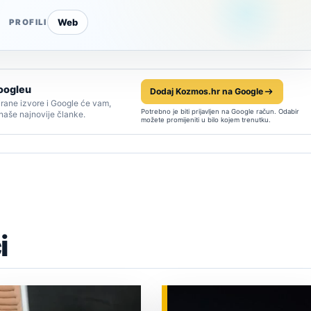
Web
PROFILI
oogleu
Dodaj Kozmos.hr na Google
rane izvore i Google će vam,
Potrebno je biti prijavljen na Google račun. Odabir
 naše najnovije članke.
možete promijeniti u bilo kojem trenutku.
i