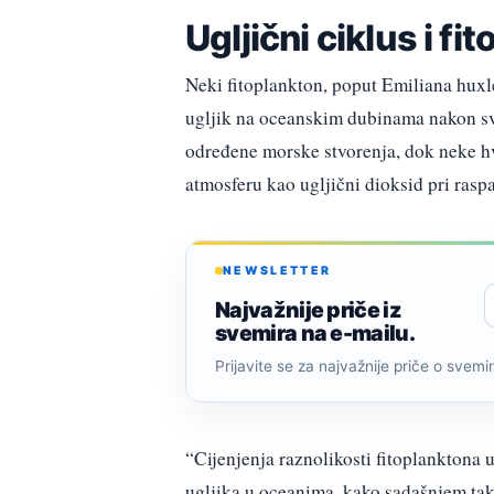
Ugljični ciklus i fi
Neki fitoplankton, poput Emiliana huxle
ugljik na oceanskim dubinama nakon svoj
određene morske stvorenja, dok neke hv
atmosferu kao ugljični dioksid pri rasp
NEWSLETTER
Najvažnije priče iz
svemira na e-mailu.
Prijavite se za najvažnije priče o svemiru
“Cijenjenja raznolikosti fitoplanktona
ugljika u oceanima, kako sadašnjem tak