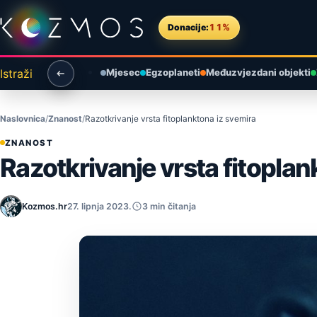
Preskoči na sadržaj
Donacije:
11%
Istraži
Mjesec
Egzoplaneti
Međuzvjezdani objekti
Naslovnica
Znanost
Razotkrivanje vrsta fitoplanktona iz svemira
ZNANOST
Razotkrivanje vrsta fitoplan
Kozmos.hr
27. lipnja 2023.
3 min čitanja