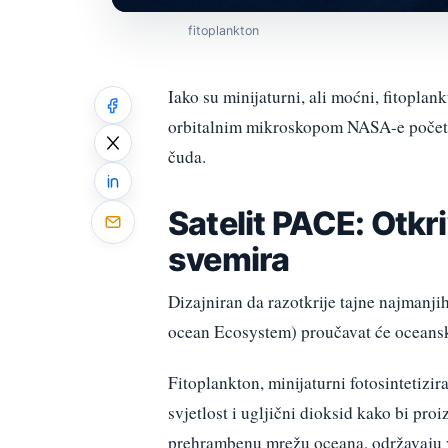
fitoplankton
Iako su minijaturni, ali moćni, fitopla
orbitalnim mikroskopom NASA-e početk
čuda.
Satelit PACE: Otkri
svemira
Dizajniran da razotkrije tajne najmanji
ocean Ecosystem) proučavat će oceanske n
Fitoplankton, minijaturni fotosintetizi
svjetlost i ugljični dioksid kako bi proi
prehrambenu mrežu oceana, održavaju v