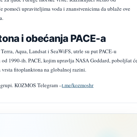
e pomoći upraviteljima voda i znanstvenicima da ublaže ove
a.
ktona i obećanja PACE-a
ći Terra, Aqua, Landsat i SeaWiFS, utrle su put PACE-u
u od 1990-ih. PACE, kojim upravlja NASA Goddard, poboljšat ć
 vrsta fitoplanktona na globalnoj razini.
am grupi. KOZMOS Telegram –
t.me/kozmoshr