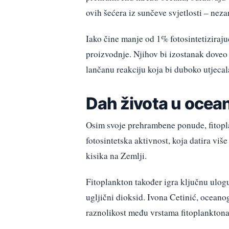
ovih šećera iz sunčeve svjetlosti – nez
Iako čine manje od 1% fotosintetiziraj
proizvodnje. Njihov bi izostanak doveo
lančanu reakciju koja bi duboko utjecala
Dah života u ocea
Osim svoje prehrambene ponude, fitopl
fotosintetska aktivnost, koja datira viš
kisika na Zemlji.
Fitoplankton također igra ključnu ulog
ugljični dioksid. Ivona Cetinić, ocea
raznolikost među vrstama fitoplanktona,