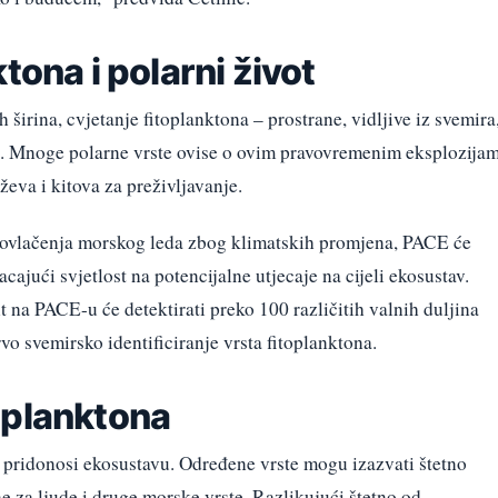
tona i polarni život
širina, cvjetanje fitoplanktona – prostrane, vidljive iz svemira
ot. Mnoge polarne vrste ovise o ovim pravovremenim eksplozija
rževa i kitova za preživljavanje.
vlačenja morskog leda zbog klimatskih promjena, PACE će
cajući svjetlost na potencijalne utjecaje na cijeli ekosustav.
 na PACE-u će detektirati preko 100 različitih valnih duljina
 svemirsko identificiranje vrsta fitoplanktona.
oplanktona
 pridonosi ekosustavu. Određene vrste mogu izazvati štetno
ne za ljude i druge morske vrste. Razlikujući štetno od