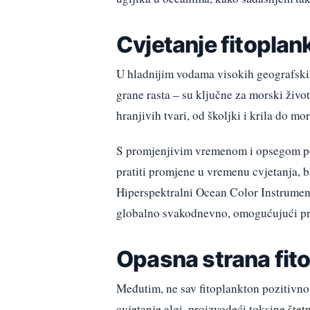
Cvjetanje fitoplank
U hladnijim vodama visokih geografskih 
grane rasta – su ključne za morski živ
hranjivih tvari, od školjki i krila do mo
S promjenjivim vremenom i opsegom po
pratiti promjene u vremenu cvjetanja, ba
Hiperspektralni Ocean Color Instrument
globalno svakodnevno, omogućujući prvo
Opasna strana fit
Međutim, ne sav fitoplankton pozitivno
cvjetanje algi, proizvodeći toksine štet