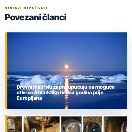
NASTAVI ISTRAŽIVATI
Povezani članci
Drevni maorski zapisi upućuju na moguće
otkriće Antarktike tisuću godina prije
Europljana
ZNANOST