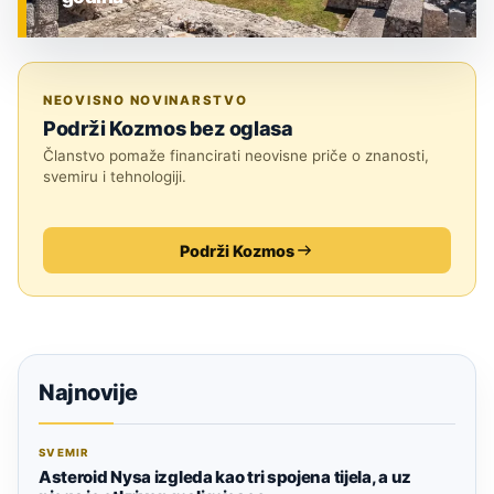
ZNANOST
NEOVISNO NOVINARSTVO
Podrži Kozmos bez oglasa
Članstvo pomaže financirati neovisne priče o znanosti,
svemiru i tehnologiji.
Podrži Kozmos
Najnovije
SVEMIR
Asteroid Nysa izgleda kao tri spojena tijela, a uz