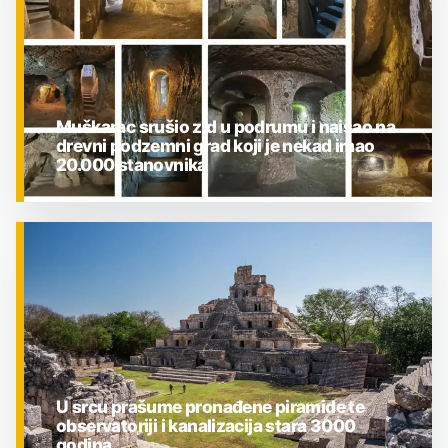
Muškarac srušio zid u podrumu i naišao na
drevni podzemni grad koji je nekad imao
20.000 stanovnika
ZNANOST
U srcu prašume pronađene piramide te
observatoriji i kanalizacija stara 3000
godina