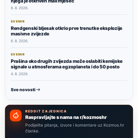
njega je otkriven mali mjesec
6. 8. 2026.
SVEMIR
Rendgenski bljesak otkrio prve trenutke eksplozije
masivne zvijezde
6. 8. 2026.
SVEMIR
Prašina oko drugih zvijezda može oslabiti kemijske
signale u atmosferama egzoplaneta i do 50 posto
4. 8. 2026.
Sve novosti
REDDIT ZAJEDNICA
Raspravljajte s nama na r/kozmoshr
Podijelite pitanja, izvore i komentare uz Kozmos.hr
članke.