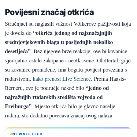
Povijesni značaj otkrića
Stručnjaci su naglasili važnost Völkerove pažljivosti koja
“otkrića jednog od najznačajnijih
je dovela do
srednjovjekovnih blaga u posljednjih nekoliko
desetljeća”
. Bez njegove brze reakcije, ove bi kovanice
vjerojatno ostale zakopane i neotkrivene. Glottertal, gdje
su kovanice pronađene, ima bogatu povijest povezanu s
rudarstvom,
kako prenosi Live Science
. Prema Haasis-
“jedno od
Berneru, ovo je područje nekoć bilo
najvažnijih rudarskih središta vojvoda od
Freiburga”
. Mjesto otkrića bilo je glavno naselje
rudara, što dodatno povećava značaj ovog nalaza.
NEWSLETTER