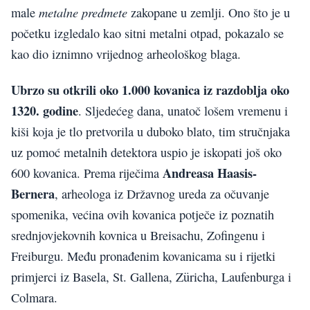
metalne predmete
male
zakopane u zemlji. Ono što je u
početku izgledalo kao sitni metalni otpad, pokazalo se
kao dio iznimno vrijednog arheološkog blaga.
Ubrzo su otkrili oko 1.000 kovanica iz razdoblja oko
1320. godine
. Sljedećeg dana, unatoč lošem vremenu i
kiši koja je tlo pretvorila u duboko blato, tim stručnjaka
uz pomoć metalnih detektora uspio je iskopati još oko
Andreasa Haasis-
600 kovanica. Prema riječima
Bernera
, arheologa iz Državnog ureda za očuvanje
spomenika, većina ovih kovanica potječe iz poznatih
srednjovjekovnih kovnica u Breisachu, Zofingenu i
Freiburgu. Među pronađenim kovanicama su i rijetki
primjerci iz Basela, St. Gallena, Züricha, Laufenburga i
Colmara.