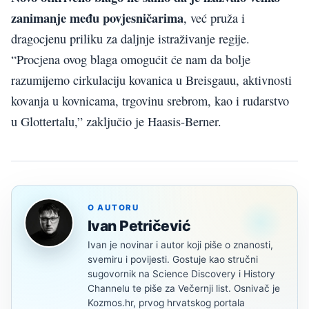
zanimanje među povjesničarima
, već pruža i
dragocjenu priliku za daljnje istraživanje regije.
“Procjena ovog blaga omogućit će nam da bolje
razumijemo cirkulaciju kovanica u Breisgauu, aktivnosti
kovanja u kovnicama, trgovinu srebrom, kao i rudarstvo
u Glottertalu,” zaključio je Haasis-Berner.
O AUTORU
Ivan Petričević
Ivan je novinar i autor koji piše o znanosti,
svemiru i povijesti. Gostuje kao stručni
sugovornik na Science Discovery i History
Channelu te piše za Večernji list. Osnivač je
Kozmos.hr, prvog hrvatskog portala