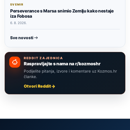
SVEMIR
Perseverance s Marsa snimio Zemlju kako nestaje
iza Fobosa
6. 8. 2026.
Sve novosti
REDDIT ZAJEDNICA
Raspravljajte s nama na r/kozmoshr
Podijelite pitanja, izvore i komentare uz Kozmos.hr
članke.
Otvori Reddit