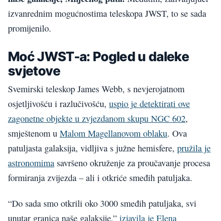
izvanrednim mogućnostima teleskopa JWST, to se sada
promijenilo.
Moć JWST-a: Pogled u daleke
svjetove
Svemirski teleskop James Webb, s nevjerojatnom
osjetljivošću i razlučivošću,
uspio je detektirati ove
zagonetne objekte u zvjezdanom skupu NGC 602
,
smještenom u
Malom Magellanovom oblaku
. Ova
patuljasta galaksija, vidljiva s južne hemisfere,
pružila je
astronomima
savršeno okruženje za proučavanje procesa
formiranja zvijezda – ali i otkriće smeđih patuljaka.
“Do sada smo otkrili oko 3000 smeđih patuljaka, svi
unutar granica naše galaksije,”
izjavila je Elena