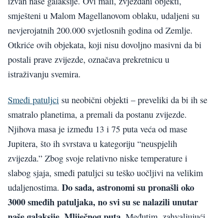
izvan naše galaksije. Ovi mali, zvjezdani objekti,
smješteni u Malom Magellanovom oblaku, udaljeni su
nevjerojatnih 200.000 svjetlosnih godina od Zemlje.
Otkriće ovih objekata, koji nisu dovoljno masivni da bi
postali prave zvijezde, označava prekretnicu u
istraživanju svemira.
Smeđi patuljci
su neobični objekti – preveliki da bi ih se
smatralo planetima, a premali da postanu zvijezde.
Njihova masa je između 13 i 75 puta veća od mase
Jupitera, što ih svrstava u kategoriju “neuspjelih
zvijezda.” Zbog svoje relativno niske temperature i
slabog sjaja, smeđi patuljci su teško uočljivi na velikim
Do sada, astronomi su pronašli oko
udaljenostima.
3000 smeđih patuljaka, no svi su se nalazili unutar
naše galaksije, Mliječnog puta.
Međutim, zahvaljujući