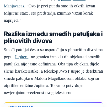
Manjavacas
. “Ovo je prvi put da smo ih otkrili izvan
Mliječne staze, što predstavlja iznimno važan korak
naprijed.”
Razlika između smeđih patuljaka i
plinovitih divova
Smeđi patuljci često se uspoređuju s plinovitim divovima
poput
Jupitera
, no granica između tih objekata i smeđih
patuljaka nije jasno definirana. Oba tipa objekata dijele
slične karakteristike, a teleskop JWST uspio je detektirati
smeđe patuljke u Malom Magellanovom oblaku koji su
otprilike veličine Jupitera. To samo potvrđuje
nevjerojatnu preciznost ovog teleskopa.