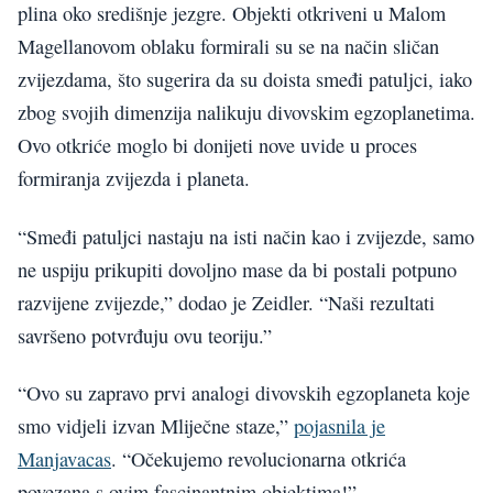
plina oko središnje jezgre. Objekti otkriveni u Malom
Magellanovom oblaku formirali su se na način sličan
zvijezdama, što sugerira da su doista smeđi patuljci, iako
zbog svojih dimenzija nalikuju divovskim egzoplanetima.
Ovo otkriće moglo bi donijeti nove uvide u proces
formiranja zvijezda i planeta.
“Smeđi patuljci nastaju na isti način kao i zvijezde, samo
ne uspiju prikupiti dovoljno mase da bi postali potpuno
razvijene zvijezde,” dodao je Zeidler. “Naši rezultati
savršeno potvrđuju ovu teoriju.”
“Ovo su zapravo prvi analogi divovskih egzoplaneta koje
smo vidjeli izvan Mliječne staze,”
pojasnila je
Manjavacas
. “Očekujemo revolucionarna otkrića
povezana s ovim fascinantnim objektima!”