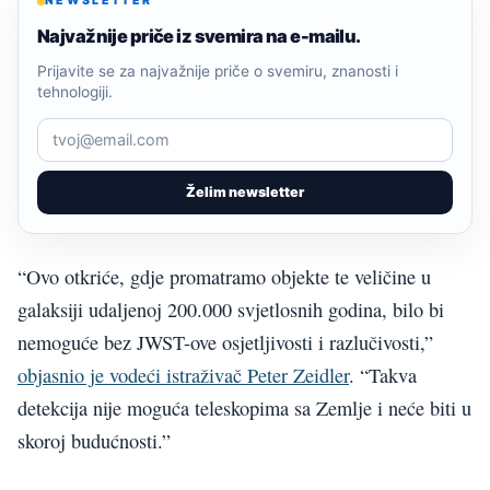
NEWSLETTER
Najvažnije priče iz svemira na e-mailu.
Prijavite se za najvažnije priče o svemiru, znanosti i
tehnologiji.
Želim newsletter
“Ovo otkriće, gdje promatramo objekte te veličine u
galaksiji udaljenoj 200.000 svjetlosnih godina, bilo bi
nemoguće bez JWST-ove osjetljivosti i razlučivosti,”
objasnio je vodeći istraživač Peter Zeidler
. “Takva
detekcija nije moguća teleskopima sa Zemlje i neće biti u
skoroj budućnosti.”