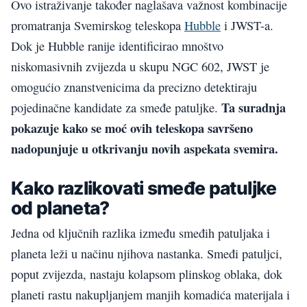
Ovo istraživanje također naglašava važnost kombinacije
promatranja Svemirskog teleskopa
Hubble
i JWST-a.
Dok je Hubble ranije identificirao mnoštvo
niskomasivnih zvijezda u skupu NGC 602, JWST je
omogućio znanstvenicima da precizno detektiraju
Ta suradnja
pojedinačne kandidate za smeđe patuljke.
pokazuje kako se moć ovih teleskopa savršeno
nadopunjuje u otkrivanju novih aspekata svemira.
Kako razlikovati smeđe patuljke
od planeta?
Jedna od ključnih razlika između smeđih patuljaka i
planeta leži u načinu njihova nastanka. Smeđi patuljci,
poput zvijezda, nastaju kolapsom plinskog oblaka, dok
planeti rastu nakupljanjem manjih komadića materijala i