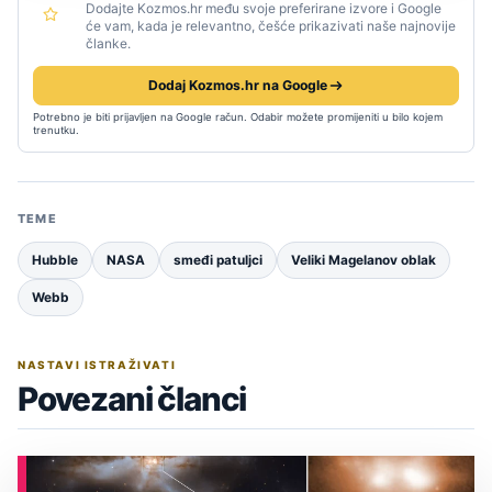
Dodajte Kozmos.hr među svoje preferirane izvore i Google
će vam, kada je relevantno, češće prikazivati naše najnovije
članke.
Dodaj Kozmos.hr na Google
Potrebno je biti prijavljen na Google račun. Odabir možete promijeniti u bilo kojem
trenutku.
TEME
Hubble
NASA
smeđi patuljci
Veliki Magelanov oblak
Webb
NASTAVI ISTRAŽIVATI
Povezani članci