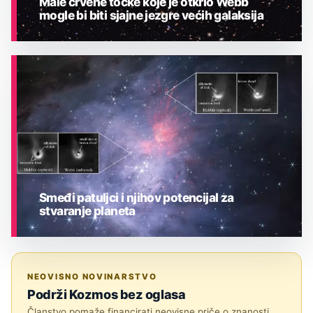
Male crvene točke koje je otkrio Webb
mogle bi biti sjajne jezgre većih galaksija
ASTRONOMIJA
Smeđi patuljci i njihov potencijal za
stvaranje planeta
ASTRONOMIJA
NEOVISNO NOVINARSTVO
Podrži Kozmos bez oglasa
Članstvo pomaže financirati neovisne priče o znanosti,