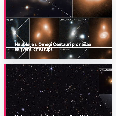
Hubble je u Omegi Centauri pronašao
skrivenu crnu rupu
ASTRONOMIJA