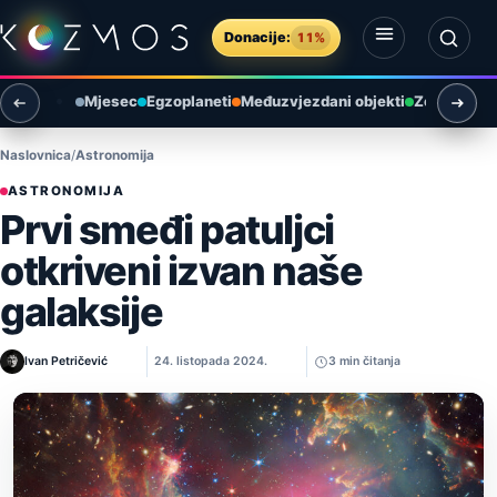
Preskoči na sadržaj
Donacije:
11%
Otvori izbornik
Otvori pretragu
Mjesec
Egzoplaneti
Međuzvjezdani objekti
Zemlja i ok
Naslovnica
Astronomija
ASTRONOMIJA
Prvi smeđi patuljci
otkriveni izvan naše
galaksije
Ivan Petričević
24. listopada 2024.
3 min čitanja