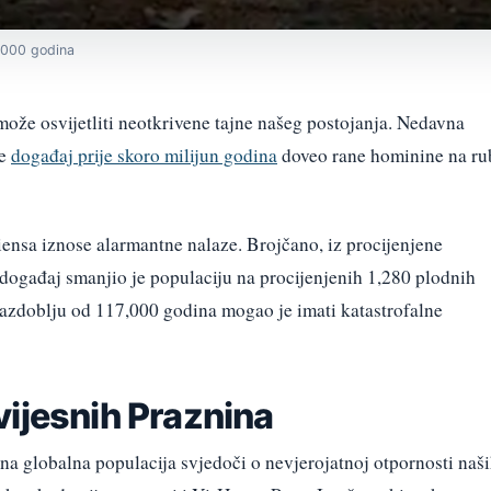
0.000 godina
može osvijetliti neotkrivene tajne našeg postojanja. Nedavna
je
događaj prije skoro milijun godina
doveo rane hominine na ru
sa iznose alarmantne nalaze. Brojčano, iz procijenjene
događaj smanjio je populaciju na procijenjenih 1,280 plodnih
azdoblju od 117,000 godina mogao je imati katastrofalne
vijesnih Praznina
a globalna populacija svjedoči o nevjerojatnoj otpornosti naš