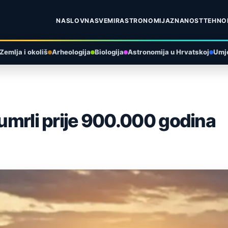
NASLOVNA
SVEMIR
ASTRONOMIJA
ZNANOST
TEHNO
Zemlja i okoliš
Arheologija
Biologija
Astronomija u Hrvatskoj
Umje
zumrli prije 900.000 godina