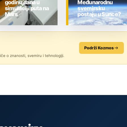
godinu dana u
Međunarodnu
simulaciji puta na
svemirsku
Mars
postaju u Sunce?
ZNANOST
ZNANOST
Podrži Kozmos
če o znanosti, svemiru i tehnologiji.