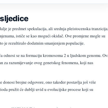
sljedice
lje je predmet spekulacija, ali srednja pleistocenska tranzicija
mjenama, ističe se kao mogući okidač. Ove promjene mogle su
što je rezultiralo dodatnim smanjenjem populacije.
rića odnosi se na formaciju kromosoma 2 u ljudskom genomu. Ov
nan za razumijevanje ovog genetskog fenomena, koji nas
je donosi brojne odgovore, ono također postavlja još više
ioda pružit će dublji uvid u evolucijske procese koji su