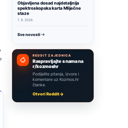
Objavljena dosad najdetaljnija
spektroskopska karta Mliječne
staze
7. 8. 2026.
Sve novosti
o
REDDIT ZAJEDNICA
e
Raspravljajte s nama na
r/kozmoshr
Podijelite pitanja, izvore i
komentare uz Kozmos.hr
članke.
Otvori Reddit