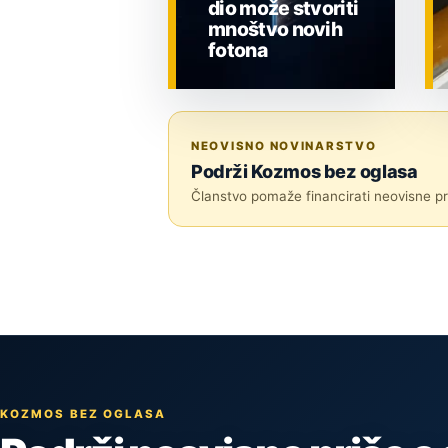
dio može stvoriti
mnoštvo novih
fotona
ZNANOST
NEOVISNO NOVINARSTVO
Podrži Kozmos bez oglasa
Članstvo pomaže financirati neovisne pri
KOZMOS BEZ OGLASA