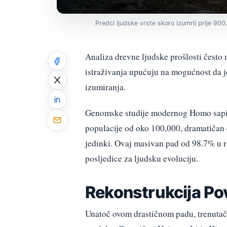
Predci ljudske vrste skoro izumrli prije 90
Analiza drevne ljudske prošlosti često 
istraživanja upućuju na mogućnost da 
izumiranja.
Genomske studije modernog Homo sapien
populacije od oko 100,000, dramatičan 
jedinki. Ovaj masivan pad od 98.7% u r
posljedice za ljudsku evoluciju.
Rekonstrukcija Po
Unatoč ovom drastičnom padu, trenutačn