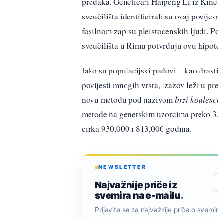
predaka. Genetičari Haipeng Li iz Kine
sveučilišta identificirali su ovaj povi
fosilnom zapisu pleistocenskih ljudi. 
sveučilišta u Rimu potvrđuju ovu hipot
Iako su populacijski padovi – kao drast
povijesti mnogih vrsta, izazov leži u p
novu metodu pod nazivom
brzi koales
metode na genetskim uzorcima preko 3,0
cirka 930,000 i 813,000 godina.
NEWSLETTER
Najvažnije priče iz
svemira na e-mailu.
Prijavite se za najvažnije priče o svemiru