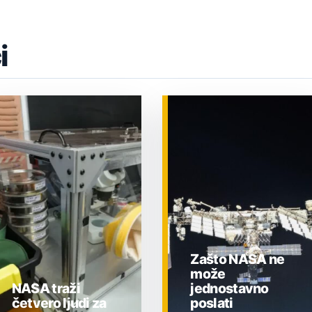
i
Zašto NASA ne
može
NASA traži
jednostavno
četvero ljudi za
poslati