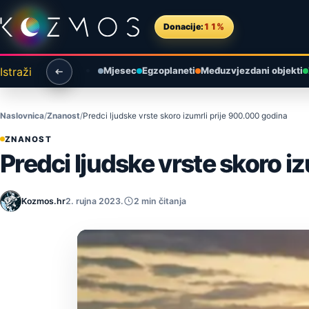
Preskoči na sadržaj
Donacije:
11%
Istraži
Mjesec
Egzoplaneti
Međuzvjezdani objekti
Naslovnica
Znanost
Predci ljudske vrste skoro izumrli prije 900.000 godina
ZNANOST
Predci ljudske vrste skoro i
Kozmos.hr
2. rujna 2023.
2 min čitanja