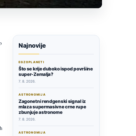
b
Najnovije
EGZOPLANETI
Što se krije duboko ispod površine
super-Zemalja?
7. 8. 2026.
ASTRONOMIJA
Zagonetni rendgenski signal iz
mlaza supermasivne crne rupe
zbunjuje astronome
7. 8. 2026.
ih
ASTRONOMIJA