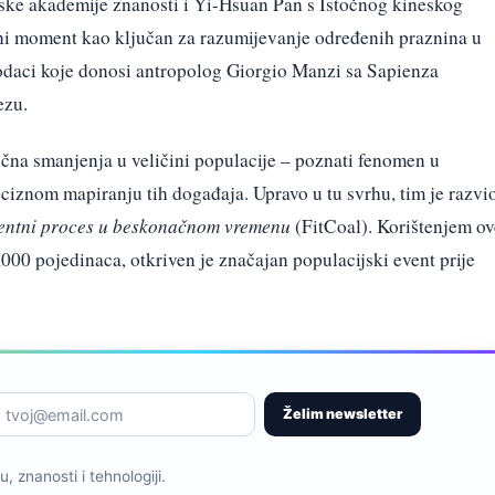
ske akademije znanosti i Yi-Hsuan Pan s Istočnog kineskog
jesni moment kao ključan za razumijevanje određenih praznina u
Podaci koje donosi antropolog Giorgio Manzi sa Sapienza
ezu.
ična smanjenja u veličini populacije – poznati fenomen u
reciznom mapiranju tih događaja. Upravo u tu svrhu, tim je razvi
centni proces u beskonačnom vremenu
(FitCoal). Korištenjem ov
00 pojedinaca, otkriven je značajan populacijski event prije
Želim newsletter
, znanosti i tehnologiji.