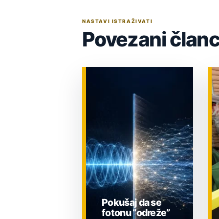
NASTAVI ISTRAŽIVATI
Povezani članc
Pokušaj da se
fotonu “odreže”