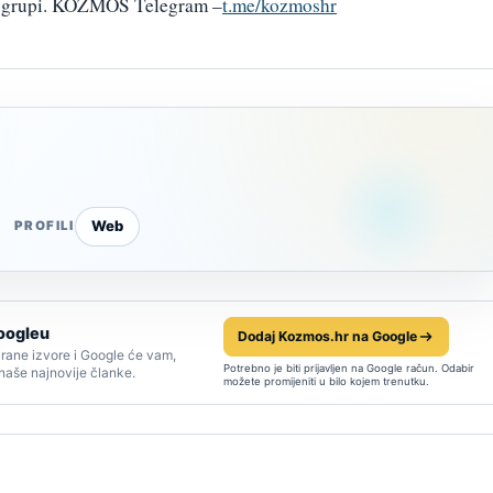
am grupi. KOZMOS Telegram –
t.me/kozmoshr
Web
PROFILI
oogleu
Dodaj Kozmos.hr na Google
rane izvore i Google će vam,
Potrebno je biti prijavljen na Google račun. Odabir
 naše najnovije članke.
možete promijeniti u bilo kojem trenutku.