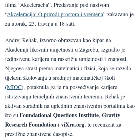
filma “Akceleracija”. Predavanje pod nazivom
“
Akceleracija: O prirodi prostora i vremena
” zakazano je
za utorak, 23. travnja u 18 sati.
Andrej Rehak, izvorno obrazovan kao kipar na
Akademiji likovnih umjetnosti u Zagrebu, izgradio je
jedinstvenu karijeru na raskrižju umjetnosti i znanosti.
Njegova strast prema matematici i fizici, koja se razvila
tijekom školovanja u srednjoj matematičkoj školi
(
MIOC
), potaknula ga je na posvećivanje karijere
istraživanju temeljnih znanstvenih teorema. Rehak je
aktivan suradnik na uglednim znanstvenim portalima kao
Foundational Questions Institute
Gravity
što su
,
Research Foundation
viXra.org
i
, te recenzent za
prestižne znanstvene časopise.