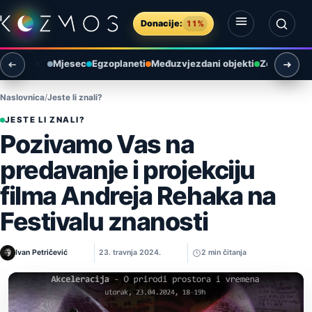
Preskoči na sadržaj
Donacije:
11%
Otvori izbornik
Otvori pretragu
Mjesec
Egzoplaneti
Međuzvjezdani objekti
Zemlja i ok
Naslovnica
Jeste li znali?
JESTE LI ZNALI?
Pozivamo Vas na
predavanje i projekciju
filma Andreja Rehaka na
Festivalu znanosti
Ivan Petričević
23. travnja 2024.
2 min čitanja