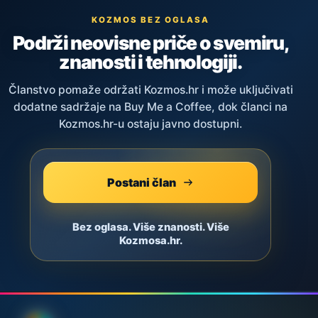
KOZMOS BEZ OGLASA
Podrži neovisne priče o svemiru,
znanosti i tehnologiji.
Članstvo pomaže održati Kozmos.hr i može uključivati
dodatne sadržaje na Buy Me a Coffee, dok članci na
Kozmos.hr-u ostaju javno dostupni.
Postani član
Bez oglasa. Više znanosti. Više
Kozmosa.hr.