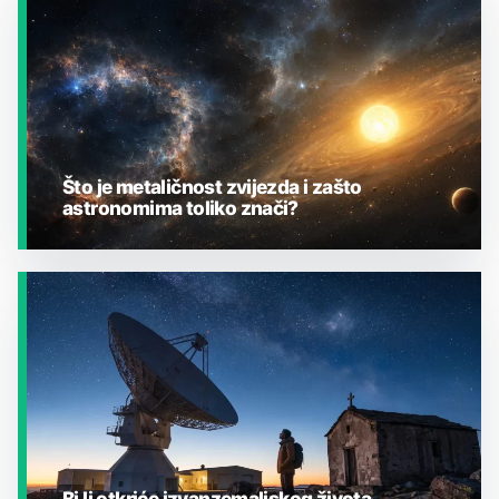
Što je metaličnost zvijezda i zašto
astronomima toliko znači?
JESTE LI ZNALI?
Bi li otkriće izvanzemaljskog života