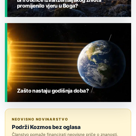
promijenilo vjeru u Boga?
JESTE LI ZNALI?
Zašto nastaju godišnja doba?
JESTE LI ZNALI?
NEOVISNO NOVINARSTVO
Podrži Kozmos bez oglasa
Članstvo pomaže financirati neovisne priče o znanosti,