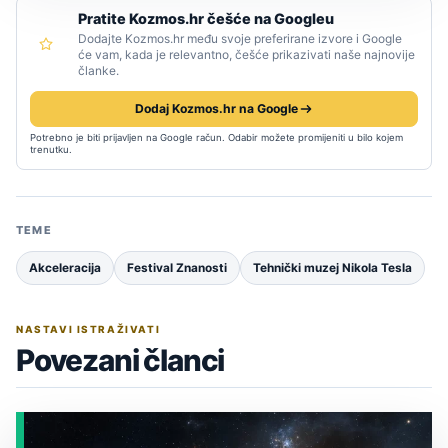
Pratite Kozmos.hr češće na Googleu
Dodajte Kozmos.hr među svoje preferirane izvore i Google
će vam, kada je relevantno, češće prikazivati naše najnovije
članke.
Dodaj Kozmos.hr na Google
Potrebno je biti prijavljen na Google račun. Odabir možete promijeniti u bilo kojem
trenutku.
TEME
Akceleracija
Festival Znanosti
Tehnički muzej Nikola Tesla
NASTAVI ISTRAŽIVATI
Povezani članci