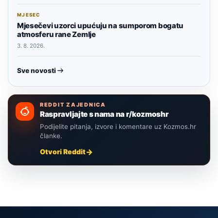
MJESEC
Mjesečevi uzorci upućuju na sumporom bogatu
atmosferu rane Zemlje
3. 8. 2026.
Sve novosti
REDDIT ZAJEDNICA
Raspravljajte s nama na r/kozmoshr
Podijelite pitanja, izvore i komentare uz Kozmos.hr
članke.
Otvori Reddit