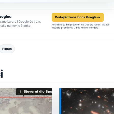
oogleu
Dodaj Kozmos.hr na Google
rane izvore i Google će vam,
Potrebno je biti prijavljen na Google račun. Odabir
 naše najnovije članke.
možete promijeniti u bilo kojem trenutku.
Pluton
i