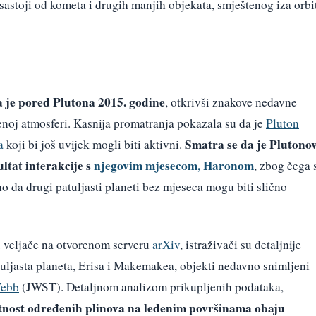
 sastoji od kometa i drugih manjih objekata, smještenog iza orbi
 je pored Plutona 2015. godine
, otkrivši znakove nedavne
enoj atmosferi. Kasnija promatranja pokazala su da je
Pluton
Smatra se da je Plutono
a
koji bi još uvijek mogli biti aktivni.
ltat interakcije s
njegovim mjesecom, Haronom
, zbog čega 
no da drugi patuljasti planeti bez mjeseca mogu biti slično
0. veljače na otvorenom serveru
arXiv
, istraživači su detaljnije
tuljasta planeta, Erisa i Makemakea, objekti nedavno snimljeni
Webb
(JWST). Detaljnom analizom prikupljenih podataka,
sutnost određenih plinova na ledenim površinama obaju