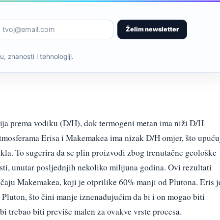
Želim newsletter
, znanosti i tehnologiji.
rija prema vodiku (D/H), dok termogeni metan ima niži D/H
 atmosferama Erisa i Makemakea ima nizak D/H omjer, što upuću
kla. To sugerira da se plin proizvodi zbog trenutačne geološke
sti, unutar posljednjih nekoliko milijuna godina. Ovi rezultati
lučaju Makemakea, koji je otprilike 60% manji od Plutona. Eris j
et Pluton, što čini manje iznenađujućim da bi i on mogao biti
bi trebao biti previše malen za ovakve vrste procesa.