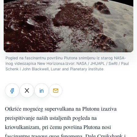
Pogled na fascinantnu površinu Plutona snimljenu iz starog NASA-
inog videozapisa New Horizonsa.Izvor: NASA / JHUAPL / SwRI / Paul
Schenk i John Blackwell, Lunar and Planetary institute
Otkriće mogućeg supervulkana na Plutonu izaziva
preispitivanje naših ustaljenih pogleda na
kriovulkanizam, pri čemu površina Plutona nosi
fascinantne tragove ovog fenomena. Dale Cruikshank i