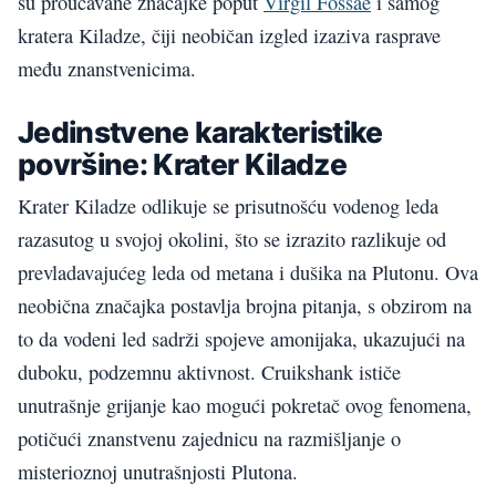
su proučavane značajke poput
Virgil Fossae
i samog
kratera Kiladze, čiji neobičan izgled izaziva rasprave
među znanstvenicima.
Jedinstvene karakteristike
površine: Krater Kiladze
Krater Kiladze odlikuje se prisutnošću vodenog leda
razasutog u svojoj okolini, što se izrazito razlikuje od
prevladavajućeg leda od metana i dušika na Plutonu. Ova
neobična značajka postavlja brojna pitanja, s obzirom na
to da vodeni led sadrži spojeve amonijaka, ukazujući na
duboku, podzemnu aktivnost. Cruikshank ističe
unutrašnje grijanje kao mogući pokretač ovog fenomena,
potičući znanstvenu zajednicu na razmišljanje o
misterioznoj unutrašnjosti Plutona.