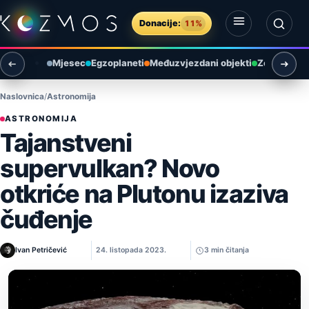
Preskoči na sadržaj
Donacije:
11%
Otvori izbornik
Otvori pretragu
Mjesec
Egzoplaneti
Međuzvjezdani objekti
Zemlja i ok
Naslovnica
Astronomija
ASTRONOMIJA
Tajanstveni
supervulkan? Novo
otkriće na Plutonu izaziva
čuđenje
Ivan Petričević
24. listopada 2023.
3 min čitanja