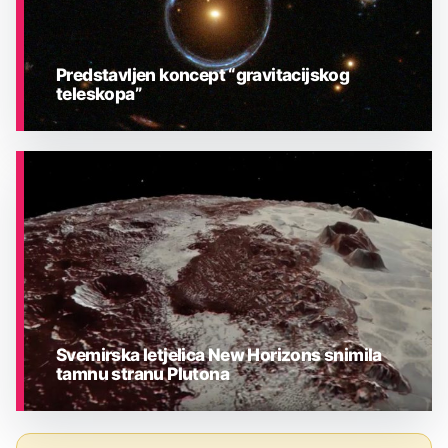
Predstavljen koncept “gravitacijskog
teleskopa”
ASTRONOMIJA
Svemirska letjelica New Horizons snimila
tamnu stranu Plutona