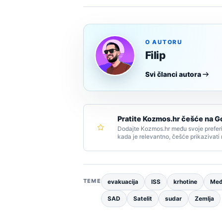
O AUTORU
Filip
Svi članci autora
Pratite Kozmos.hr češće na G
Dodajte Kozmos.hr među svoje preferi
kada je relevantno, češće prikazivati
TEME
evakuacija
ISS
krhotine
Međ
SAD
Satelit
sudar
Zemlja