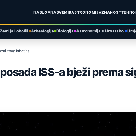
NASLOVNA
SVEMIR
ASTRONOMIJA
ZNANOST
TEHNO
Zemlja i okoliš
Arheologija
Biologija
Astronomija u Hrvatskoj
Umje
osti zbog krhotina
 posada ISS-a bježi prema s