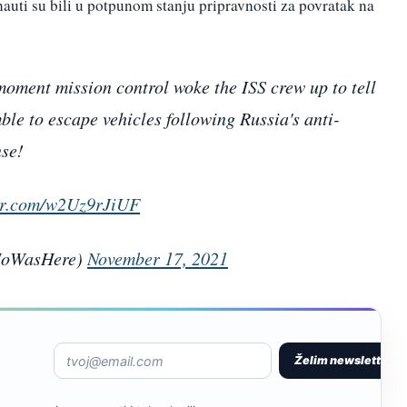
onauti su bili u potpunom stanju pripravnosti za povratak na
moment mission control woke the ISS crew up to tell
le to escape vehicles following Russia's anti-
nse!
ter.com/w2Uz9rJiUF
HoWasHere)
November 17, 2021
Želim newsletter