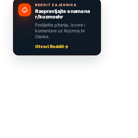
REDDIT ZAJEDNICA
Raspravljajte s nama na
r/kozmoshr
Podijelite pitanja, izvore i
komentare uz Kozmos.hr
članke.
Otvori Reddit