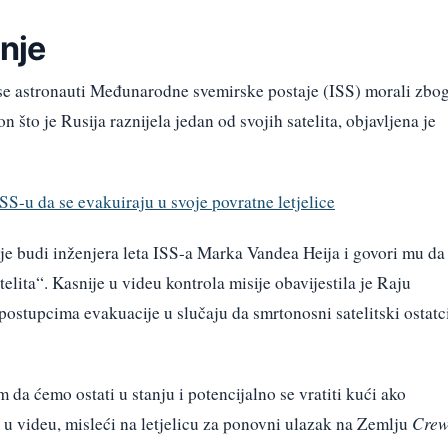
nje
 se astronauti Međunarodne svemirske postaje (ISS) morali zbo
on što je Rusija raznijela jedan od svojih satelita, objavljena je
SS-u da se evakuiraju u svoje povratne letjelice
je budi inženjera leta ISS-a Marka Vandea Heija i govori mu da
elita“. Kasnije u videu kontrola misije obavijestila je Raju
postupcima evakuacije u slučaju da smrtonosni satelitski ostatc
m da ćemo ostati u stanju i potencijalno se vratiti kući ako
 u videu, misleći na letjelicu za ponovni ulazak na Zemlju
Cre