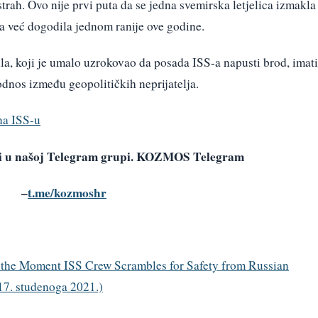
trah. Ovo nije prvi puta da se jedna svemirska letjelica izmakla
ija već dogodila jednom ranije ove godine.
ila, koji je umalo uzrokovao da posada ISS-a napusti brod, imati
dnos između geopolitičkih neprijatelja.
na ISS-u
avi u našoj Telegram grupi. KOZMOS Telegram
–
t.me/kozmoshr
 the Moment ISS Crew Scrambles for Safety from Russian
 17. studenoga 2021.)