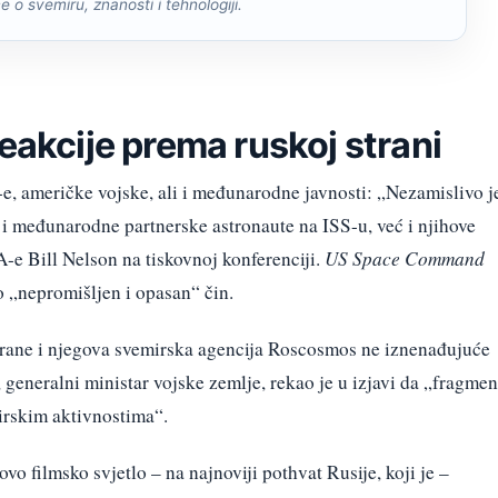
če o svemiru, znanosti i tehnologiji.
eakcije prema ruskoj strani
-e, američke vojske, ali i međunarodne javnosti: „Nezamislivo j
 i međunarodne partnerske astronaute na ISS-u, već i njihove
-e Bill Nelson na tiskovnoj konferenciji.
US Space Command
o „nepromišljen i opasan“ čin.
rane i njegova svemirska agencija Roscosmos ne iznenađujuće
 generalni ministar vojske zemlje, rekao je u izjavi da „fragmen
mirskim aktivnostima“.
o filmsko svjetlo – na najnoviji pothvat Rusije, koji je –