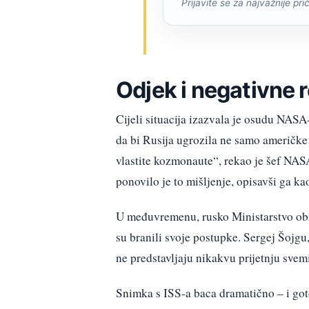
Prijavite se za najvažnije pri
Odjek i negativne r
Cijeli situacija izazvala je osudu NASA
da bi Rusija ugrozila ne samo američke
vlastite kozmonaute“, rekao je šef NASA
ponovilo je to mišljenje, opisavši ga ka
U međuvremenu, rusko Ministarstvo ob
su branili svoje postupke. Sergej Šojgu,
ne predstavljaju nikakvu prijetnju sve
Snimka s ISS-a baca dramatično – i gotov