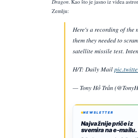
Dragon
. Kao što je jasno iz videa astr
Zemlju:
Here's a recording of the 
them they needed to scramb
satellite missile test. Inte
H/T: Daily Mail
pic.twit
— Tony Hồ Trần (@Tony
NEWSLETTER
Najvažnije priče iz
svemira na e-mailu.