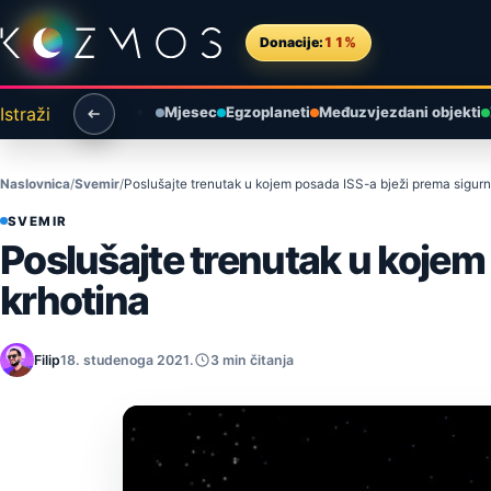
Preskoči na sadržaj
Donacije:
11%
Istraži
Mjesec
Egzoplaneti
Međuzvjezdani objekti
Naslovnica
Svemir
Poslušajte trenutak u kojem posada ISS-a bježi prema sigurn
SVEMIR
Poslušajte trenutak u kojem
krhotina
Filip
18. studenoga 2021.
3 min čitanja