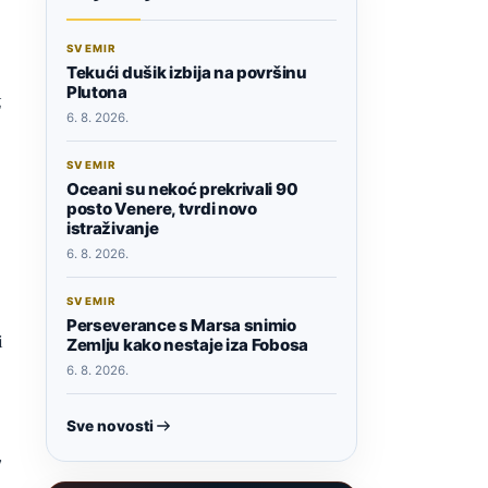
SVEMIR
Tekući dušik izbija na površinu
Plutona
g
6. 8. 2026.
SVEMIR
Oceani su nekoć prekrivali 90
posto Venere, tvrdi novo
istraživanje
6. 8. 2026.
SVEMIR
Perseverance s Marsa snimio
i
Zemlju kako nestaje iza Fobosa
6. 8. 2026.
Sve novosti
w