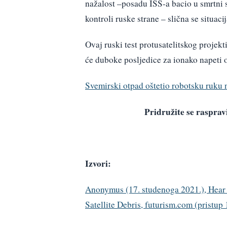
nažalost –posadu ISS-a bacio u smrtni s
kontroli ruske strane – slična se situac
Ovaj ruski test protusatelitskog projekt
će duboke posljedice za ionako napeti o
Svemirski otpad oštetio robotsku ruku 
Pridružite se raspr
Izvori:
Anonymus (17. studenoga 2021.), Hear
Satellite Debris, futurism.com (pristup