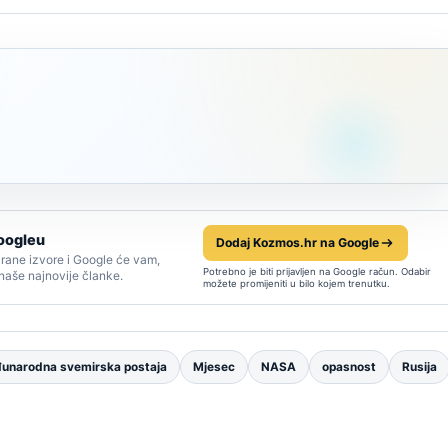
oogleu
Dodaj Kozmos.hr na Google
rane izvore i Google će vam,
Potrebno je biti prijavljen na Google račun. Odabir
 naše najnovije članke.
možete promijeniti u bilo kojem trenutku.
unarodna svemirska postaja
Mjesec
NASA
opasnost
Rusija