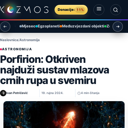
Preskoči na sadržaj
Donacije:
11%
Otvori izbornik
Otvori pretragu
Mjesec
Egzoplaneti
Međuzvjezdani objekti
Zemlja i ok
Naslovnica
Astronomija
ASTRONOMIJA
Porfirion: Otkriven
najduži sustav mlazova
crnih rupa u svemiru
Ivan Petričević
19. rujna 2024.
4 min čitanja