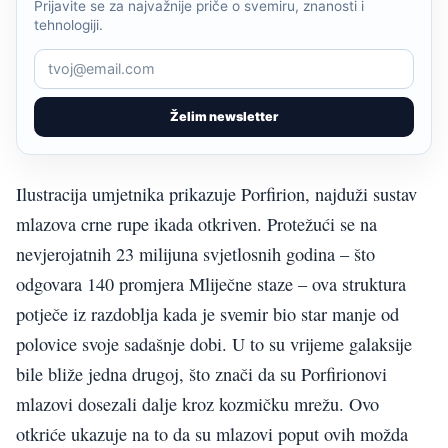
Prijavite se za najvažnije priče o svemiru, znanosti i
tehnologiji.
Želim newsletter
Ilustracija umjetnika prikazuje Porfirion, najduži sustav
mlazova crne rupe ikada otkriven. Protežući se na
nevjerojatnih 23 milijuna svjetlosnih godina – što
odgovara 140 promjera Mliječne staze – ova struktura
potječe iz razdoblja kada je svemir bio star manje od
polovice svoje sadašnje dobi. U to su vrijeme galaksije
bile bliže jedna drugoj, što znači da su Porfirionovi
mlazovi dosezali dalje kroz kozmičku mrežu. Ovo
otkriće ukazuje na to da su mlazovi poput ovih možda