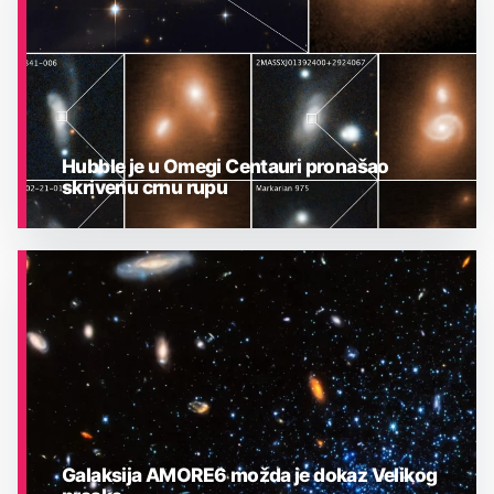
Hubble je u Omegi Centauri pronašao
skrivenu crnu rupu
ASTRONOMIJA
Galaksija AMORE6 možda je dokaz Velikog