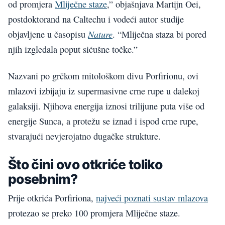
od promjera
Mliječne staze
,” objašnjava Martijn Oei,
postdoktorand na Caltechu i vodeći autor studije
Nature
objavljene u časopisu
. “Mliječna staza bi pored
njih izgledala poput sićušne točke.”
Nazvani po grčkom mitološkom divu Porfirionu, ovi
mlazovi izbijaju iz supermasivne crne rupe u dalekoj
galaksiji. Njihova energija iznosi trilijune puta više od
energije Sunca, a protežu se iznad i ispod crne rupe,
stvarajući nevjerojatno dugačke strukture.
Što čini ovo otkriće toliko
posebnim?
Prije otkrića Porfiriona,
najveći poznati sustav mlazova
protezao se preko 100 promjera Mliječne staze.