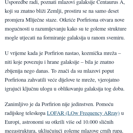
Usporedbe radi, poznati mlazovi galaksije Centaurus A,
koji su znatno bliži Zemlji, prostiru se na samo deset
promjera Mliječne staze. Otkriće Porfiriona otvara nove
mogućnosti u razumijevanju kako su te goleme strukture
mogle utjecati na formiranje galaksija u ranom svemiru.
U vrijeme kada je Porfirion nastao, kozmička mreža –
niti koje povezuju i hrane galaksije – bila je znatno
zbijenija nego danas. To znači da su mlazovi poput
Porfiriona zahvatili veće dijelove te mreže, vjerojatno
igrajući ključnu ulogu u oblikovanju galaksija tog doba.
Zanimljivo je da Porfirion nije jedinstven. Pomoću
radijskog teleskopa
LOFAR (LOw Frequency ARray)
u
Europi, astronomi su otkrili više od 10.000 sličnih
megastruktura, uključujući goleme mlazove crnih rupa.