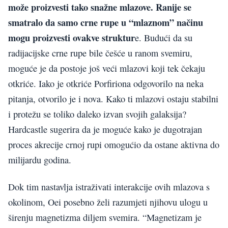
može proizvesti tako snažne mlazove. Ranije se
smatralo da samo crne rupe u “mlaznom” načinu
mogu proizvesti ovakve struktur
e. Budući da su
radijacijske crne rupe bile češće u ranom svemiru,
moguće je da postoje još veći mlazovi koji tek čekaju
otkriće. Iako je otkriće Porfiriona odgovorilo na neka
pitanja, otvorilo je i nova. Kako ti mlazovi ostaju stabilni
i protežu se toliko daleko izvan svojih galaksija?
Hardcastle sugerira da je moguće kako je dugotrajan
proces akrecije crnoj rupi omogućio da ostane aktivna do
milijardu godina.
Dok tim nastavlja istraživati interakcije ovih mlazova s
okolinom, Oei posebno želi razumjeti njihovu ulogu u
širenju magnetizma diljem svemira. “Magnetizam je