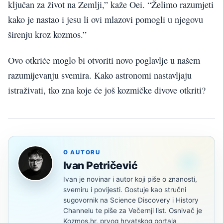
ključan za život na Zemlji,” kaže Oei. “Želimo razumjeti
kako je nastao i jesu li ovi mlazovi pomogli u njegovu
širenju kroz kozmos.”
Ovo otkriće moglo bi otvoriti novo poglavlje u našem
razumijevanju svemira. Kako astronomi nastavljaju
istraživati, tko zna koje će još kozmičke divove otkriti?
O AUTORU
Ivan Petričević
Ivan je novinar i autor koji piše o znanosti,
svemiru i povijesti. Gostuje kao stručni
sugovornik na Science Discovery i History
Channelu te piše za Večernji list. Osnivač je
Kozmos.hr, prvog hrvatskog portala