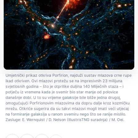
Umjetnički prikaz otkriva Porfirion, najduži sustav mlazova crne rupe
ikad otkriven. Ovi mlazovi protežu se na impresivnih 23 milijuna
svjetlosnih godina – što je otprilike duljina 140 Mliječnih staza – i
potječu iz vremena kada je svemir bio star manje od polovice
današnje dobi. U to su vrijeme galaksije bile bliže jedna drugoj,
omogućujući Porfirionovim mlazovima da dopru dalje kroz kozmičku
mrežu. Otkriće sugerira da su takvi mlazovi mogli imati veći utjecaj
na formiranje galaksija u ranom svemiru nego što se ranije mislilo.
Zasluge: E. Wernquist / D. Nelson (IllustrisTNG suradnja) / M. Oei.