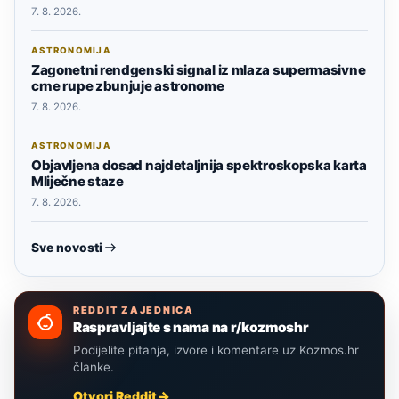
7. 8. 2026.
ASTRONOMIJA
Zagonetni rendgenski signal iz mlaza supermasivne
crne rupe zbunjuje astronome
7. 8. 2026.
ASTRONOMIJA
Objavljena dosad najdetaljnija spektroskopska karta
Mliječne staze
7. 8. 2026.
Sve novosti
REDDIT ZAJEDNICA
Raspravljajte s nama na r/kozmoshr
Podijelite pitanja, izvore i komentare uz Kozmos.hr
članke.
Otvori Reddit