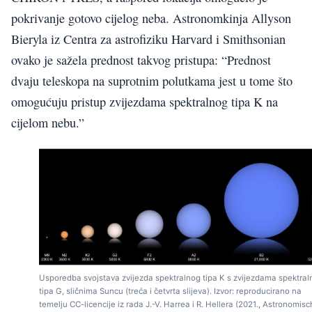
pokrivanje gotovo cijelog neba. Astronomkinja Allyson
Bieryla iz Centra za astrofiziku Harvard i Smithsonian
ovako je sažela prednost takvog pristupa: “Prednost
dvaju teleskopa na suprotnim polutkama jest u tome što
omogućuju pristup zvijezdama spektralnog tipa K na
cijelom nebu.”
Usporedba svojstava zvijezda spektralnog tipa K s zvijezdama spektral
tipa G, sličnima Suncu (treća i četvrta slijeva). Izvor: reproducirano na
temelju CC-licencije iz rada J.-V. Harrea i R. Hellera (2021., Astronomis