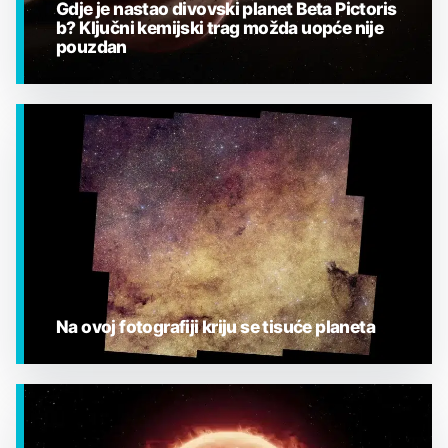
Gdje je nastao divovski planet Beta Pictoris
b? Ključni kemijski trag možda uopće nije
pouzdan
EGZOPLANETI
Na ovoj fotografiji kriju se tisuće planeta
EGZOPLANETI