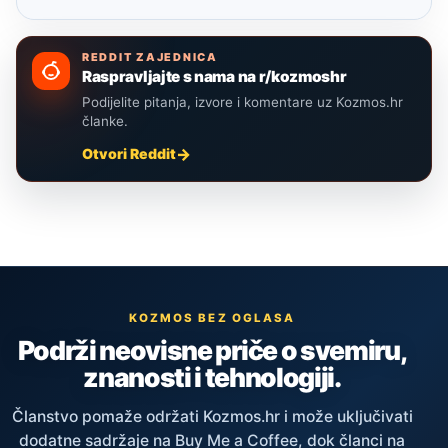
REDDIT ZAJEDNICA
Raspravljajte s nama na r/kozmoshr
Podijelite pitanja, izvore i komentare uz Kozmos.hr
članke.
Otvori Reddit
KOZMOS BEZ OGLASA
Podrži neovisne priče o svemiru,
znanosti i tehnologiji.
Članstvo pomaže održati Kozmos.hr i može uključivati
dodatne sadržaje na Buy Me a Coffee, dok članci na