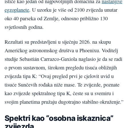
ističe kao jedan od najpovoljnijih domaćina za
nastanjive
egzoplanete
. U uzorku je više od 2100 zvijezda unutar
oko 40 parseka od Zemlje, odnosno približno 130
svjetlosnih godina.
Rezultati su predstavljeni u siječnju 2026. na skupu
Američkog astronomskog društva u Phoenixu. Voditelj
studije Sebastián Carrazco-Gaxiola naglasio je da se radi
o prvom sustavnom, širokom pregledu tisuća obližnjih
zvijezda tipa K: “Ovaj pregled prvi je cjelovit uvid u
tisuće Sunčevih rođaka niže mase. Te zvijezde, poznate
kao zvijezde spektralnog tipa K, česte su u svemiru i
svojim planetima pružaju dugotrajno stabilno okruženje.”
Spektri kao “osobna iskaznica”
zvijezda