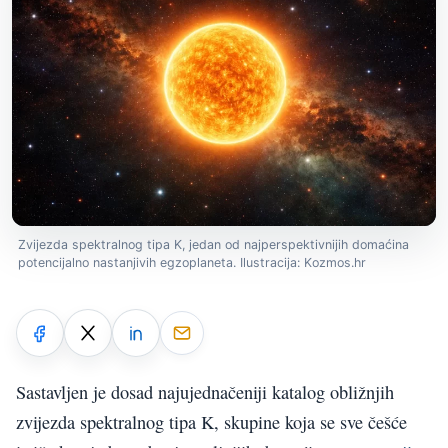
Zvijezda spektralnog tipa K, jedan od najperspektivnijih domaćina
potencijalno nastanjivih egzoplaneta. Ilustracija: Kozmos.hr
Sastavljen je dosad najujednačeniji katalog obližnjih
zvijezda spektralnog tipa K, skupine koja se sve češće