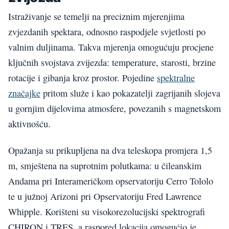
Istraživanje se temelji na preciznim mjerenjima
zvjezdanih spektara, odnosno raspodjele svjetlosti po
valnim duljinama. Takva mjerenja omogućuju procjene
ključnih svojstava zvijezda: temperature, starosti, brzine
rotacije i gibanja kroz prostor. Pojedine
spektralne
značajke
pritom služe i kao pokazatelji zagrijanih slojeva
u gornjim dijelovima atmosfere, povezanih s magnetskom
aktivnošću.
Opažanja su prikupljena na dva teleskopa promjera 1,5
m, smještena na suprotnim polutkama: u čileanskim
Andama pri Interameričkom opservatoriju Cerro Tololo
te u južnoj Arizoni pri Opservatoriju Fred Lawrence
Whipple. Korišteni su visokorezolucijski spektrografi
CHIRON i TRES, a raspored lokacija omogućio je