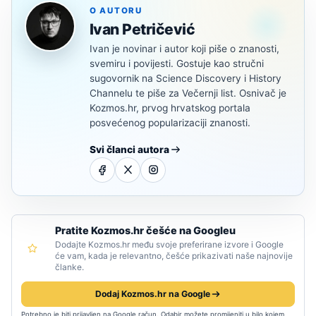
O AUTORU
Ivan Petričević
Ivan je novinar i autor koji piše o znanosti,
svemiru i povijesti. Gostuje kao stručni
sugovornik na Science Discovery i History
Channelu te piše za Večernji list. Osnivač je
Kozmos.hr, prvog hrvatskog portala
posvećenog popularizaciji znanosti.
Svi članci autora
Pratite Kozmos.hr češće na Googleu
Dodajte Kozmos.hr među svoje preferirane izvore i Google
će vam, kada je relevantno, češće prikazivati naše najnovije
članke.
Dodaj Kozmos.hr na Google
Potrebno je biti prijavljen na Google račun. Odabir možete promijeniti u bilo kojem