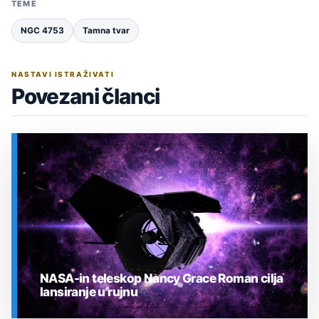
TEME
NGC 4753
Tamna tvar
NASTAVI ISTRAŽIVATI
Povezani članci
NASA-in teleskop Nancy Grace Roman cilja
lansiranje u rujnu