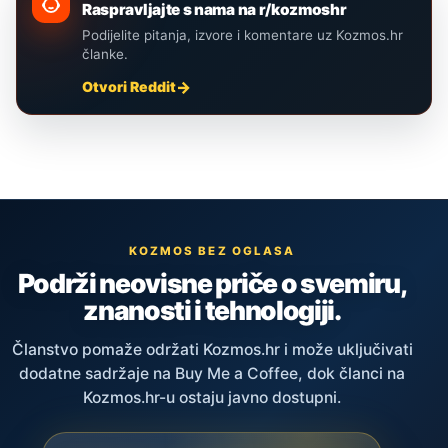
Raspravljajte s nama na r/kozmoshr
Podijelite pitanja, izvore i komentare uz Kozmos.hr
članke.
Otvori Reddit
KOZMOS BEZ OGLASA
Podrži neovisne priče o svemiru,
znanosti i tehnologiji.
Članstvo pomaže održati Kozmos.hr i može uključivati
dodatne sadržaje na Buy Me a Coffee, dok članci na
Kozmos.hr-u ostaju javno dostupni.