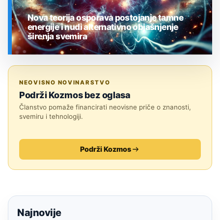
Nova teorija osporava postojanje tamne
energije i nudi alternativno objašnjenje
širenja svemira
SVEMIR
NEOVISNO NOVINARSTVO
Podrži Kozmos bez oglasa
Članstvo pomaže financirati neovisne priče o znanosti,
svemiru i tehnologiji.
Podrži Kozmos
Najnovije