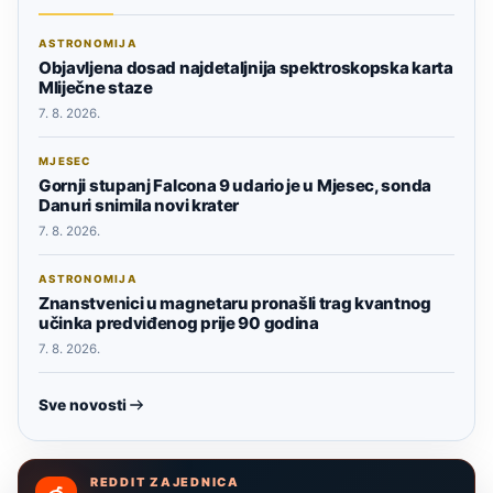
ASTRONOMIJA
Objavljena dosad najdetaljnija spektroskopska karta
Mliječne staze
7. 8. 2026.
MJESEC
Gornji stupanj Falcona 9 udario je u Mjesec, sonda
Danuri snimila novi krater
7. 8. 2026.
ASTRONOMIJA
Znanstvenici u magnetaru pronašli trag kvantnog
učinka predviđenog prije 90 godina
7. 8. 2026.
Sve novosti
REDDIT ZAJEDNICA