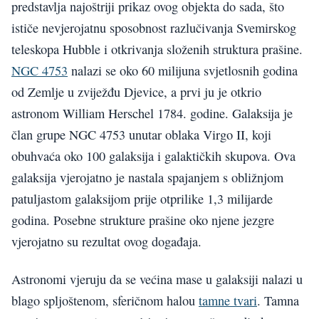
predstavlja najoštriji prikaz ovog objekta do sada, što
ističe nevjerojatnu sposobnost razlučivanja Svemirskog
teleskopa Hubble i otkrivanja složenih struktura prašine.
NGC 4753
nalazi se oko 60 milijuna svjetlosnih godina
od Zemlje u zviježđu Djevice, a prvi ju je otkrio
astronom William Herschel 1784. godine. Galaksija je
član grupe NGC 4753 unutar oblaka Virgo II, koji
obuhvaća oko 100 galaksija i galaktičkih skupova. Ova
galaksija vjerojatno je nastala spajanjem s obližnjom
patuljastom galaksijom prije otprilike 1,3 milijarde
godina. Posebne strukture prašine oko njene jezgre
vjerojatno su rezultat ovog događaja.
Astronomi vjeruju da se većina mase u galaksiji nalazi u
blago spljoštenom, sferičnom halou
tamne tvari
. Tamna