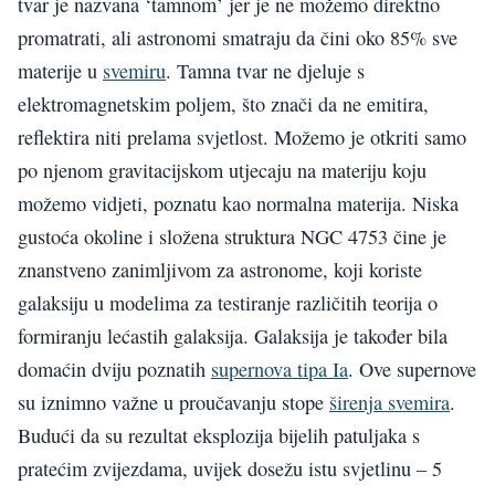
tvar je nazvana ‘tamnom’ jer je ne možemo direktno
promatrati, ali astronomi smatraju da čini oko 85% sve
materije u
svemiru
. Tamna tvar ne djeluje s
elektromagnetskim poljem, što znači da ne emitira,
reflektira niti prelama svjetlost. Možemo je otkriti samo
po njenom gravitacijskom utjecaju na materiju koju
možemo vidjeti, poznatu kao normalna materija. Niska
gustoća okoline i složena struktura NGC 4753 čine je
znanstveno zanimljivom za astronome, koji koriste
galaksiju u modelima za testiranje različitih teorija o
formiranju lećastih galaksija. Galaksija je također bila
domaćin dviju poznatih
supernova tipa Ia
. Ove supernove
su iznimno važne u proučavanju stope
širenja svemira
.
Budući da su rezultat eksplozija bijelih patuljaka s
pratećim zvijezdama, uvijek dosežu istu svjetlinu – 5