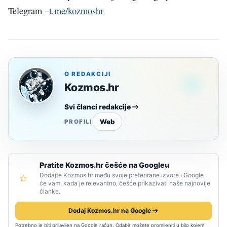
Telegram –
t.me/kozmoshr
O REDAKCIJI
Kozmos.hr
Svi članci redakcije
Web
PROFILI
Pratite Kozmos.hr češće na Googleu
Dodajte Kozmos.hr među svoje preferirane izvore i Google
će vam, kada je relevantno, češće prikazivati naše najnovije
članke.
Dodaj Kozmos.hr na Google
Potrebno je biti prijavljen na Google račun. Odabir možete promijeniti u bilo kojem