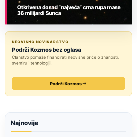
Otkrivena dosad “najveća” crna rupa mase
36 milijardi Sunca
ASTRONOMIJA
NEOVISNO NOVINARSTVO
Podrži Kozmos bez oglasa
Članstvo pomaže financirati neovisne priče o znanosti,
svemiru i tehnologiji.
Podrži Kozmos
Najnovije