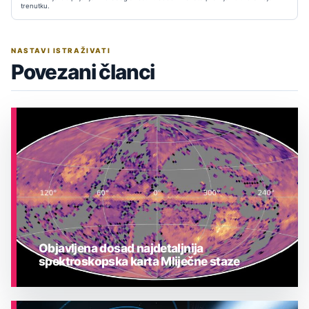
trenutku.
NASTAVI ISTRAŽIVATI
Povezani članci
Objavljena dosad najdetaljnija
spektroskopska karta Mliječne staze