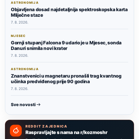
ASTRONOMIJA
Objavljena dosad najdetaljnija spektroskopska karta
Mliječne staze
7. 8. 2026.
MJESEC
Gornji stupanj Falcona 9 udario je u Mjesec, sonda
Danuri snimila novi krater
7. 8. 2026.
ASTRONOMIJA
Znanstvenici u magnetaru pronašli trag kvantnog
učinka predviđenog prije 90 godina
7. 8. 2026.
Sve novosti
REDDIT ZAJEDNICA
Raspravljajte s nama na r/kozmoshr