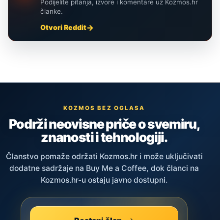
Podijelite pitanja, izvore i komentare uz Kozmos.hr
članke.
Otvori Reddit
KOZMOS BEZ OGLASA
Podrži neovisne priče o svemiru,
znanosti i tehnologiji.
Članstvo pomaže održati Kozmos.hr i može uključivati
dodatne sadržaje na Buy Me a Coffee, dok članci na
Kozmos.hr-u ostaju javno dostupni.