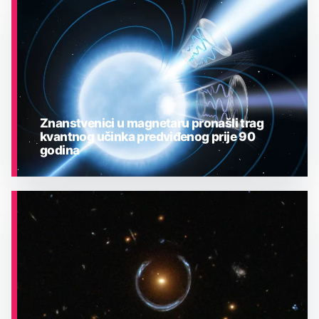
ASTRONOMIJA
Znanstvenici u magnetaru pronašli trag
kvantnog učinka predviđenog prije 90
godina
ASTRONOMIJA