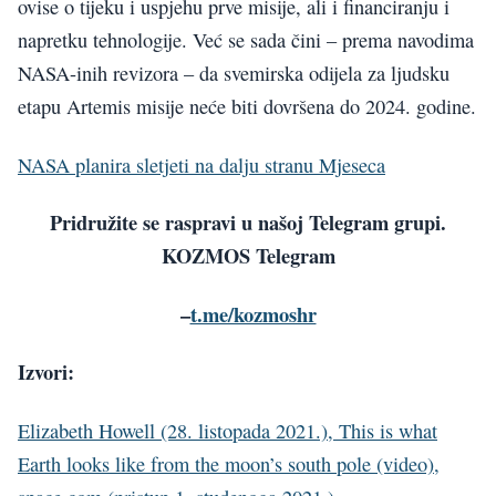
ovise o tijeku i uspjehu prve misije, ali i financiranju i
napretku tehnologije. Već se sada čini – prema navodima
NASA-inih revizora – da svemirska odijela za ljudsku
etapu Artemis misije neće biti dovršena do 2024. godine.
NASA planira sletjeti na dalju stranu Mjeseca
Pridružite se raspravi u našoj Telegram grupi.
KOZMOS Telegram
–
t.me/kozmoshr
Izvori:
Elizabeth Howell (28. listopada 2021.), This is what
Earth looks like from the moon’s south pole (video),