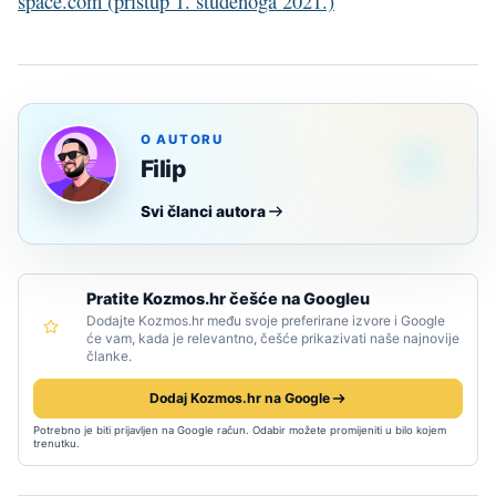
space.com (pristup 1. studenoga 2021.)
O AUTORU
Filip
Svi članci autora
Pratite Kozmos.hr češće na Googleu
Dodajte Kozmos.hr među svoje preferirane izvore i Google
će vam, kada je relevantno, češće prikazivati naše najnovije
članke.
Dodaj Kozmos.hr na Google
Potrebno je biti prijavljen na Google račun. Odabir možete promijeniti u bilo kojem
trenutku.