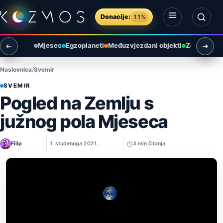
Preskoči na sadržaj
Donacije:
11%
Otvori izbornik
Otvori pretragu
Mjesec
Egzoplaneti
Međuzvjezdani objekti
Zemlja i ok
Naslovnica
Svemir
SVEMIR
Pogled na Zemlju s
južnog pola Mjeseca
Filip
1. studenoga 2021.
3 min čitanja