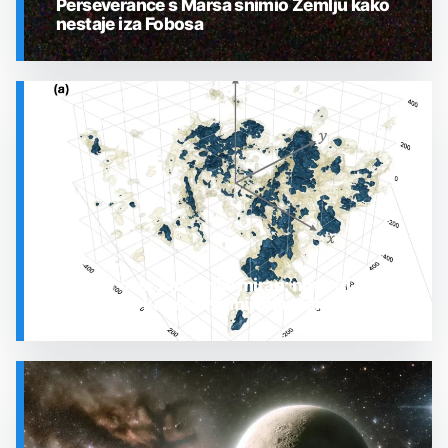
Perseverance s Marsa snimio Zemlju kako
nestaje iza Fobosa
SVEMIR
Prostor oko Sunca nije miran: nova 3D karta
otkrila plin koji stalno mijenja stanje
SVEMIR