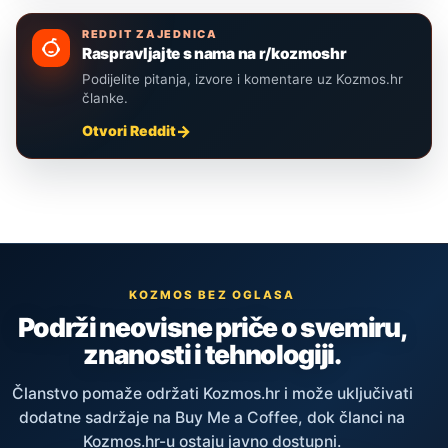
REDDIT ZAJEDNICA
Raspravljajte s nama na r/kozmoshr
Podijelite pitanja, izvore i komentare uz Kozmos.hr
članke.
Otvori Reddit
KOZMOS BEZ OGLASA
Podrži neovisne priče o svemiru,
znanosti i tehnologiji.
Članstvo pomaže održati Kozmos.hr i može uključivati
dodatne sadržaje na Buy Me a Coffee, dok članci na
Kozmos.hr-u ostaju javno dostupni.