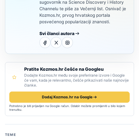
sugovornik na Science Discovery i History
Channelu te piše za Večernji list. Osnivač je
Kozmos.hr, prvog hrvatskog portala
posvećenog popularizaciji znanosti.
Svi članci autora
Pratite Kozmos.hr češće na Googleu
Dodajte Kozmos.hr među svoje preferirane izvore i Google
će vam, kada je relevantno, češće prikazivati naše najnovije
članke.
Dodaj Kozmos.hr na Google
Potrebno je biti prijavljen na Google račun. Odabir možete promijeniti u bilo kojem
trenutku.
TEME