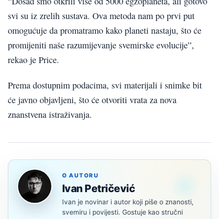
“Dosad smo otkrili više od 5000 egzoplaneta, ali gotovo
svi su iz zrelih sustava. Ova metoda nam po prvi put
omogućuje da promatramo kako planeti nastaju, što će
promijeniti naše razumijevanje svemirske evolucije”,
rekao je Price.
Prema dostupnim podacima, svi materijali i snimke bit
će javno objavljeni, što će otvoriti vrata za nova
znanstvena istraživanja.
O AUTORU
Ivan Petričević
Ivan je novinar i autor koji piše o znanosti,
svemiru i povijesti. Gostuje kao stručni