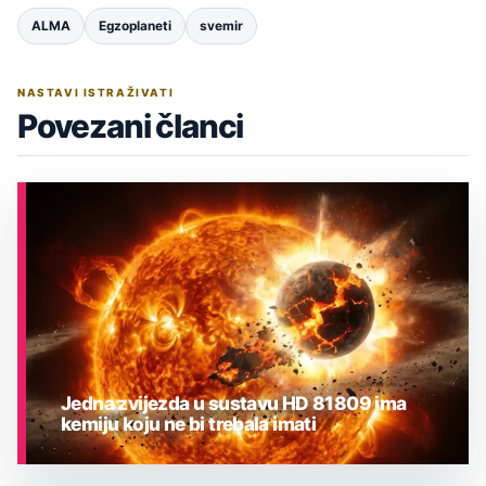
ALMA
Egzoplaneti
svemir
NASTAVI ISTRAŽIVATI
Povezani članci
Jedna zvijezda u sustavu HD 81809 ima
kemiju koju ne bi trebala imati