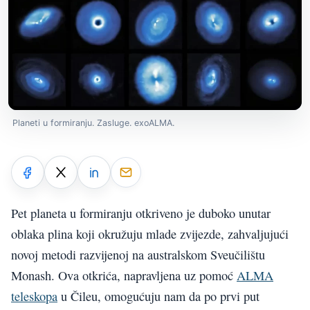
Planeti u formiranju. Zasluge. exoALMA.
Pet planeta u formiranju otkriveno je duboko unutar
oblaka plina koji okružuju mlade zvijezde, zahvaljujući
novoj metodi razvijenoj na australskom Sveučilištu
Monash. Ova otkrića, napravljena uz pomoć
ALMA
teleskopa
u Čileu, omogućuju nam da po prvi put