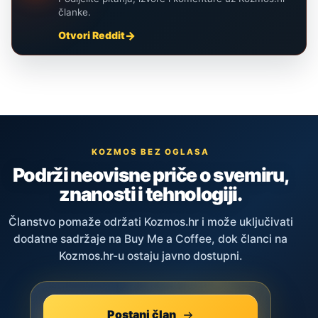
članke.
Otvori Reddit
KOZMOS BEZ OGLASA
Podrži neovisne priče o svemiru,
znanosti i tehnologiji.
Članstvo pomaže održati Kozmos.hr i može uključivati
dodatne sadržaje na Buy Me a Coffee, dok članci na
Kozmos.hr-u ostaju javno dostupni.
Postani član