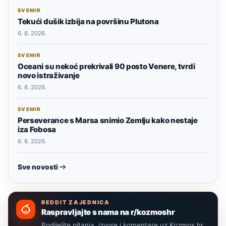
SVEMIR
Tekući dušik izbija na površinu Plutona
6. 8. 2026.
SVEMIR
Oceani su nekoć prekrivali 90 posto Venere, tvrdi
novo istraživanje
6. 8. 2026.
SVEMIR
Perseverance s Marsa snimio Zemlju kako nestaje
iza Fobosa
6. 8. 2026.
Sve novosti
REDDIT ZAJEDNICA
Raspravljajte s nama na r/kozmoshr
Podijelite pitanja, izvore i komentare uz Kozmos.hr