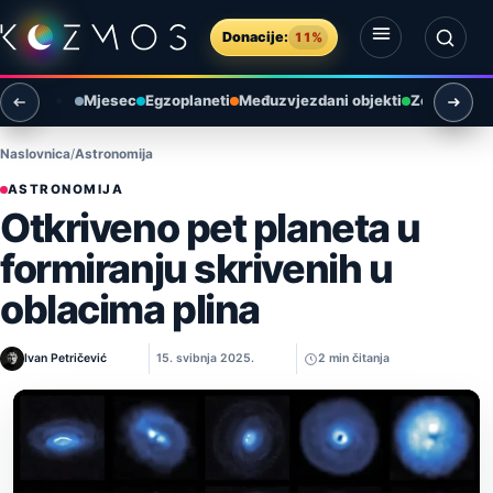
Preskoči na sadržaj
Donacije:
11%
Otvori izbornik
Otvori pretragu
Mjesec
Egzoplaneti
Međuzvjezdani objekti
Zemlja i ok
Naslovnica
Astronomija
ASTRONOMIJA
Otkriveno pet planeta u
formiranju skrivenih u
oblacima plina
Ivan Petričević
15. svibnja 2025.
2 min čitanja