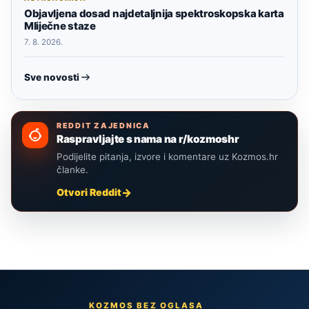
Objavljena dosad najdetaljnija spektroskopska karta
Mliječne staze
7. 8. 2026.
Sve novosti
REDDIT ZAJEDNICA
Raspravljajte s nama na r/kozmoshr
Podijelite pitanja, izvore i komentare uz Kozmos.hr
članke.
Otvori Reddit
KOZMOS BEZ OGLASA