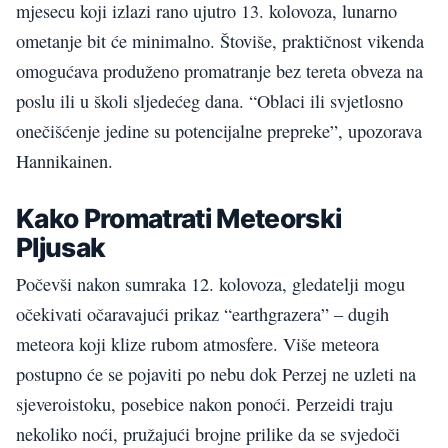
mjesecu koji izlazi rano ujutro 13. kolovoza, lunarno
ometanje bit će minimalno. Štoviše, praktičnost vikenda
omogućava produženo promatranje bez tereta obveza na
poslu ili u školi sljedećeg dana. “Oblaci ili svjetlosno
onečišćenje jedine su potencijalne prepreke”, upozorava
Hannikainen.
Kako Promatrati Meteorski
Pljusak
Počevši nakon sumraka 12. kolovoza, gledatelji mogu
očekivati ​​očaravajući prikaz “earthgrazera” – dugih
meteora koji klize rubom atmosfere. Više meteora
postupno će se pojaviti po nebu dok Perzej ne uzleti na
sjeveroistoku, posebice nakon ponoći. Perzeidi traju
nekoliko noći, pružajući brojne prilike da se svjedoči