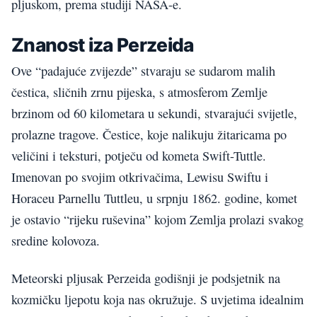
pljuskom, prema studiji NASA-e.
Znanost iza Perzeida
Ove “padajuće zvijezde” stvaraju se sudarom malih
čestica, sličnih zrnu pijeska, s atmosferom Zemlje
brzinom od 60 kilometara u sekundi, stvarajući svijetle,
prolazne tragove. Čestice, koje nalikuju žitaricama po
veličini i teksturi, potječu od kometa Swift-Tuttle.
Imenovan po svojim otkrivačima, Lewisu Swiftu i
Horaceu Parnellu Tuttleu, u srpnju 1862. godine, komet
je ostavio “rijeku ruševina” kojom Zemlja prolazi svakog
sredine kolovoza.
Meteorski pljusak Perzeida godišnji je podsjetnik na
kozmičku ljepotu koja nas okružuje. S uvjetima idealnim