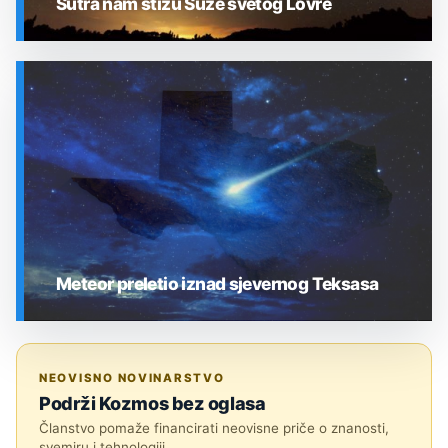
Sutra nam stižu Suze svetog Lovre
SVEMIR
Meteor preletio iznad sjevernog Teksasa
SVEMIR
NEOVISNO NOVINARSTVO
Podrži Kozmos bez oglasa
Članstvo pomaže financirati neovisne priče o znanosti,
svemiru i tehnologiji.