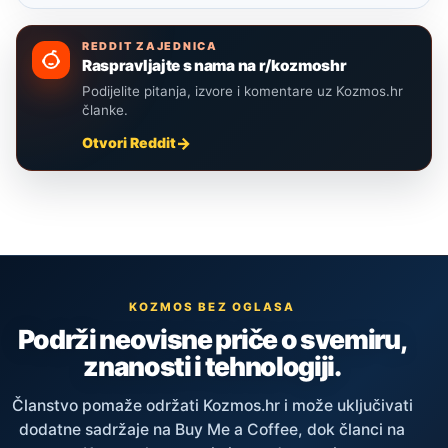
REDDIT ZAJEDNICA
Raspravljajte s nama na r/kozmoshr
Podijelite pitanja, izvore i komentare uz Kozmos.hr
članke.
Otvori Reddit
KOZMOS BEZ OGLASA
Podrži neovisne priče o svemiru,
znanosti i tehnologiji.
Članstvo pomaže održati Kozmos.hr i može uključivati
dodatne sadržaje na Buy Me a Coffee, dok članci na