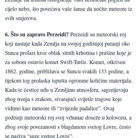
cijelo nebo, što povećava vaše šanse da uočite meteore iz
svih smjerova.
6. Što su zapravo Perzeidi?
Perzeidi su meteorski roj
koji nastaje kada Zemlja na svojoj godišnjoj putanji oko
Sunca prolazi kroz oblak sitnih krhotina i prašine koje je
za sobom ostavio komet Swift-Tuttle. Komet, otkriven
1862. godine, približava se Suncu svakih 133 godine, a
tijekom tog prolaska ispušta ogromne količine materijala.
Kada te čestice uđu u Zemljinu atmosferu, sagorijevaju
zbog trenja s zrakom, stvarajući svijetle tragove koje
vidimo kao meteore ili “zvijezde padalice”. Ovaj
godišnji meteorski roj svoj vrhunac doseže u kolovozu, a
zbog svoje povezanosti s blagdanom svetog Lovre, često
se naziva “suze svetog Lovre”.