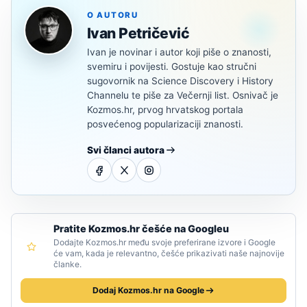
O AUTORU
Ivan Petričević
Ivan je novinar i autor koji piše o znanosti,
svemiru i povijesti. Gostuje kao stručni
sugovornik na Science Discovery i History
Channelu te piše za Večernji list. Osnivač je
Kozmos.hr, prvog hrvatskog portala
posvećenog popularizaciji znanosti.
Svi članci autora
Pratite Kozmos.hr češće na Googleu
Dodajte Kozmos.hr među svoje preferirane izvore i Google
će vam, kada je relevantno, češće prikazivati naše najnovije
članke.
Dodaj Kozmos.hr na Google