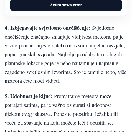
Želim newsletter
4. Izbjegavajte svjetlosno onečišćenje:
Svjetlosno
onečišćenje značajno smanjuje vidljivost meteora, pa je
važno pronaći mjesto daleko od izvora umjetne rasvjete,
poput gradskih svjetala. Najbolje je odabrati ruralne ili
planinske lokacije gdje je nebo najtamnije i najmanje
zagađeno svjetlosnim izvorima. Što je tamnije nebo, više
meteora ćete moći vidjeti.
5. Udobnost je ključ:
Promatranje meteora može
potrajati satima, pa je važno osigurati si udobnost
tijekom ovog iskustva. Ponesite prostirku, ležaljku ili
vreću za spavanje na koju možete leći i opustiti se.
Ležanje na leđima omogućuje vam neometan pogled na