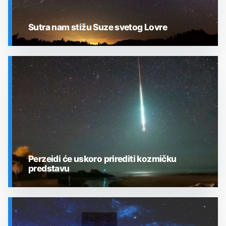
Sutra nam stižu Suze svetog Lovre
SVEMIR
Perzeidi će uskoro prirediti kozmičku
predstavu
SVEMIR