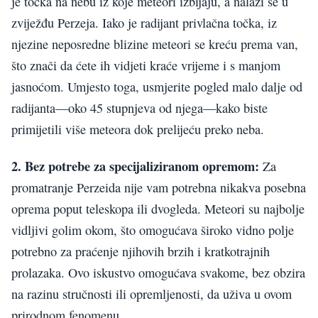
je točka na nebu iz koje meteori izbijaju, a nalazi se u
zviježđu Perzeja. Iako je radijant privlačna točka, iz
njezine neposredne blizine meteori se kreću prema van,
što znači da ćete ih vidjeti kraće vrijeme i s manjom
jasnoćom. Umjesto toga, usmjerite pogled malo dalje od
radijanta—oko 45 stupnjeva od njega—kako biste
primijetili više meteora dok prelijeću preko neba.
2. Bez potrebe za specijaliziranom opremom:
Za
promatranje Perzeida nije vam potrebna nikakva posebna
oprema poput teleskopa ili dvogleda. Meteori su najbolje
vidljivi golim okom, što omogućava široko vidno polje
potrebno za praćenje njihovih brzih i kratkotrajnih
prolazaka. Ovo iskustvo omogućava svakome, bez obzira
na razinu stručnosti ili opremljenosti, da uživa u ovom
prirodnom fenomenu.