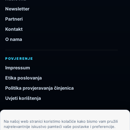
Newsletter
Partneri
Kontakt
O nama
POVJERENJE
Impressum
Etika poslovanja
Politika provjeravanja činjenica
Uvjeti korištenja
Na našoj web stranici koristimo kolačiće kako bismo vam pružili
© 2026 Kozmos.hr. Sva prava pridržana.
najrelevantnije iskustvo pamteći vaše postavke i preferencije.