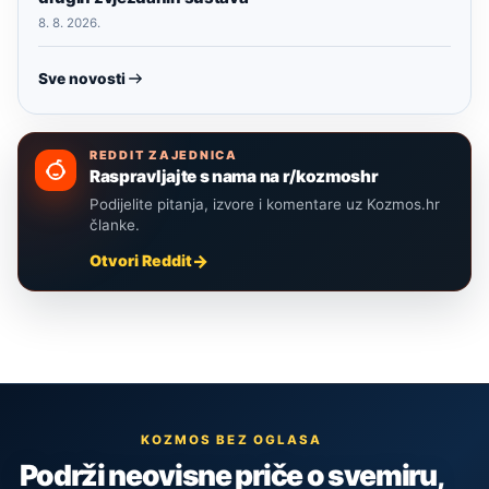
8. 8. 2026.
Sve novosti
REDDIT ZAJEDNICA
Raspravljajte s nama na r/kozmoshr
Podijelite pitanja, izvore i komentare uz Kozmos.hr
članke.
Otvori Reddit
KOZMOS BEZ OGLASA
Podrži neovisne priče o svemiru,