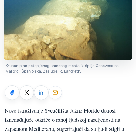
Krupan plan potopljenog kamenog mosta iz špilje Genovesa na
Mallorci, Španjolska. Zasluge: R. Landreth.
Novo istraživanje Sveučilišta Južne Floride donosi
iznenađujuće otkriće o ranoj ljudskoj naseljenosti na
zapadnom Mediteranu, sugerirajući da su ljudi stigli u