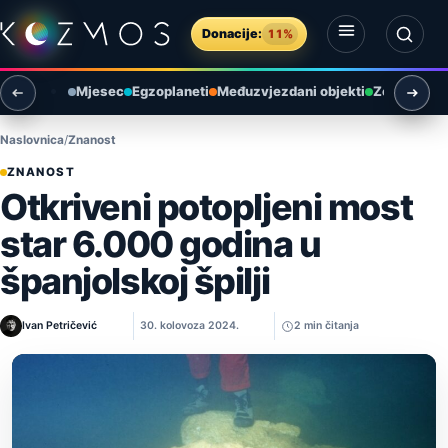
Preskoči na sadržaj
Donacije:
11%
Otvori izbornik
Otvori pretragu
Mjesec
Egzoplaneti
Međuzvjezdani objekti
Zemlja i ok
Naslovnica
Znanost
ZNANOST
Otkriveni potopljeni most
star 6.000 godina u
španjolskoj špilji
Ivan Petričević
30. kolovoza 2024.
2 min čitanja