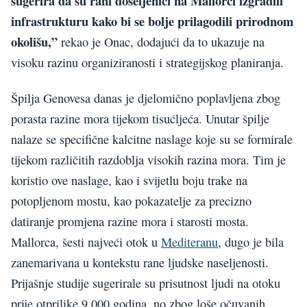
sugerira da su rani doseljenici na Mallorci izgradili
infrastrukturu kako bi se bolje prilagodili prirodnom
okolišu,”
rekao je Onac, dodajući da to ukazuje na
visoku razinu organiziranosti i strategijskog planiranja.
Špilja Genovesa danas je djelomično poplavljena zbog
porasta razine mora tijekom tisućljeća. Unutar špilje
nalaze se specifične kalcitne naslage koje su se formirale
tijekom različitih razdoblja visokih razina mora. Tim je
koristio ove naslage, kao i svijetlu boju trake na
potopljenom mostu, kao pokazatelje za precizno
datiranje promjena razine mora i starosti mosta.
Mallorca, šesti najveći otok u
Mediteranu
, dugo je bila
zanemarivana u kontekstu rane ljudske naseljenosti.
Prijašnje studije sugerirale su prisutnost ljudi na otoku
prije otprilike 9.000 godina, no zbog loše očuvanih