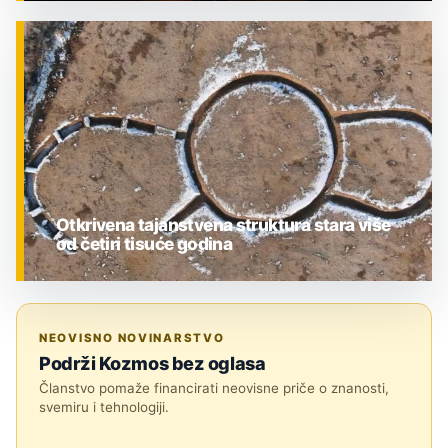
ZNANOST
Otkrivena tajanstvena struktura stara više
od četiri tisuće godina
ZNANOST
NEOVISNO NOVINARSTVO
Podrži Kozmos bez oglasa
Članstvo pomaže financirati neovisne priče o znanosti,
svemiru i tehnologiji.