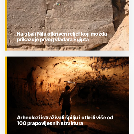
Na obali Nila otkriven reljef koji možda
prikazuje prvog vladara Egipta
ZNANOST
Arheolozi istraživali špilju i otkrili više od
100 prapovijesnih struktura