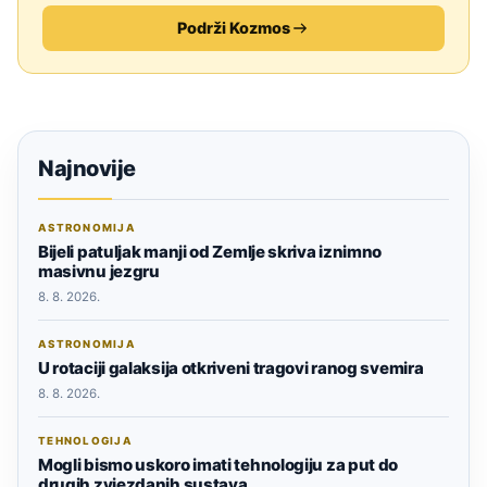
Podrži Kozmos
Najnovije
ASTRONOMIJA
Bijeli patuljak manji od Zemlje skriva iznimno
masivnu jezgru
8. 8. 2026.
ASTRONOMIJA
U rotaciji galaksija otkriveni tragovi ranog svemira
8. 8. 2026.
TEHNOLOGIJA
Mogli bismo uskoro imati tehnologiju za put do
drugih zvjezdanih sustava