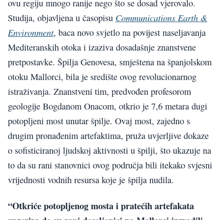
ovu regiju mnogo ranije nego što se dosad vjerovalo.
Communications Earth &
Studija, objavljena u časopisu
Environment
, baca novo svjetlo na povijest naseljavanja
Mediteranskih otoka i izaziva dosadašnje znanstvene
pretpostavke. Špilja Genovesa, smještena na španjolskom
otoku Mallorci, bila je središte ovog revolucionarnog
istraživanja. Znanstveni tim, predvođen profesorom
geologije Bogdanom Onacom, otkrio je 7,6 metara dugi
potopljeni most unutar špilje. Ovaj most, zajedno s
drugim pronađenim artefaktima, pruža uvjerljive dokaze
o sofisticiranoj ljudskoj aktivnosti u špilji, što ukazuje na
to da su rani stanovnici ovog područja bili itekako svjesni
vrijednosti vodnih resursa koje je špilja nudila.
“Otkriće potopljenog mosta i pratećih artefakata