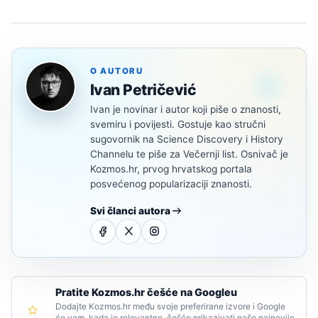
O AUTORU
Ivan Petričević
Ivan je novinar i autor koji piše o znanosti,
svemiru i povijesti. Gostuje kao stručni
sugovornik na Science Discovery i History
Channelu te piše za Večernji list. Osnivač je
Kozmos.hr, prvog hrvatskog portala
posvećenog popularizaciji znanosti.
Svi članci autora
Pratite Kozmos.hr češće na Googleu
Dodajte Kozmos.hr među svoje preferirane izvore i Google
će vam, kada je relevantno, češće prikazivati naše najnovije