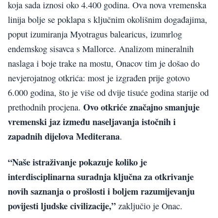
koja sada iznosi oko 4.400 godina. Ova nova vremenska
linija bolje se poklapa s ključnim okolišnim događajima,
poput izumiranja Myotragus balearicus, izumrlog
endemskog sisavca s Mallorce. Analizom mineralnih
naslaga i boje trake na mostu, Onacov tim je došao do
nevjerojatnog otkrića: most je izgrađen prije gotovo
6.000 godina, što je više od dvije tisuće godina starije od
Ovo otkriće značajno smanjuje
prethodnih procjena.
vremenski jaz između naseljavanja istočnih i
zapadnih dijelova Mediterana
.
“Naše istraživanje pokazuje koliko je
interdisciplinarna suradnja ključna za otkrivanje
novih saznanja o prošlosti i boljem razumijevanju
povijesti ljudske civilizacije,”
zaključio je Onac.